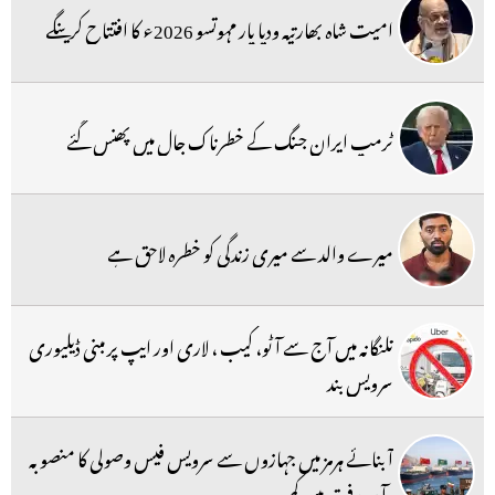
امیت شاہ بھارتیہ ودیا پار مہوتسو 2026ء کا افتتاح کرینگے
ٹرمپ ایران جنگ کے خطرناک جال میں پھنس گئے
میرے والد سے میری زندگی کو خطرہ لاحق ہے
تلنگانہ میں آج سے آٹو، کیب ، لاری اور ایپ پر مبنی ڈیلیوری
سرویس بند
آبنائے ہرمز میں جہازوں سے سرویس فیس وصولی کا منصوبہ
،آمد ورفت میں کمی