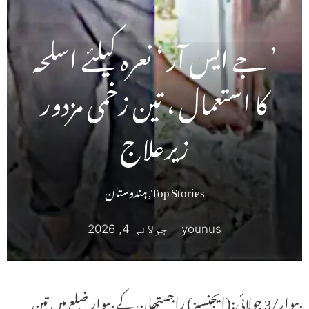
’ جے ایس آر ‘ نعرہ کیلئے اسلحہ
کا استعمال ، تین زخمی مزدور
زیرعلاج
Top Stories
,
ہندوستان
younus
جولائی 4, 2026
بیوار/3 جولائی:(ایجنسیز) راجستھان کے بیوار ضلع میں تین