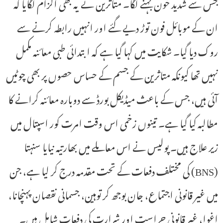
جس سے شدید خون بہنے لگا۔ متاثرین نے یہ بھی الزام لگایا کہ
ان کے موبائل فون توڑ دیے گئے اور انہیں رابطہ کرنے سے
روک دیا گیا۔ شکایت میں کہا گیا ہے کہ ابتدائی طبی معائنہ مکمل
نہیں تھا کیونکہ متاثرین کے جسم کے حساس حصوں پر بھی چوٹیں
آئی ہیں، جس کے باعث میڈیکل بورڈ سے دوبارہ معائنہ کرانے کا
مطالبہ کیا گیا ہے۔ تینوں زخمی اس وقت امرت کور اسپتال میں
زیر علاج ہیں۔ پولیس نے اس معاملے میں بھارتیہ نیایا سنہتا
(BNS) کی مختلف دفعات کے تحت مقدمہ درج کر لیا ہے، جن
میں غیر قانونی اجتماع، جان بوجھ کر توہین، جسمانی نقصان پہنچانا،
اغوا، غیر قانونی حراست اور شرارت کی دفعات شامل ہیں۔