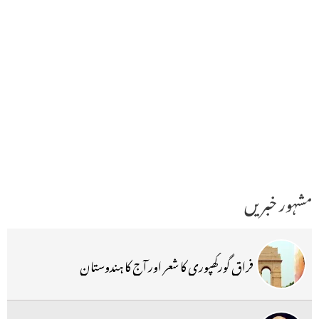
مشہور خبریں
فراق گورکھپوری کا شعر اور آج کا ہندوستان