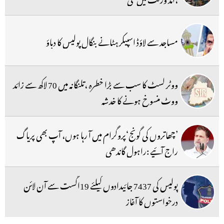
مساجد سے لاؤڈ اسپیکر ہٹانے بنگال پولیس کا دباؤ
ووٹر لسٹ کا سب سے بڑا خطرہ ،تلنگانہ میں 70 لاکھ سے زائد
ووٹ منسوخ ہونے کا خدشہ
’چھاتروں کی گونج‘پروگرام میں آ رہا ہوں، آپ بھی پریاگ
راج آئیے :راہول گاندھی
پولیس کی 7437 جائیدادوں کیلئے 19اگست سے آن لائن
درخواستوں کا آغاز