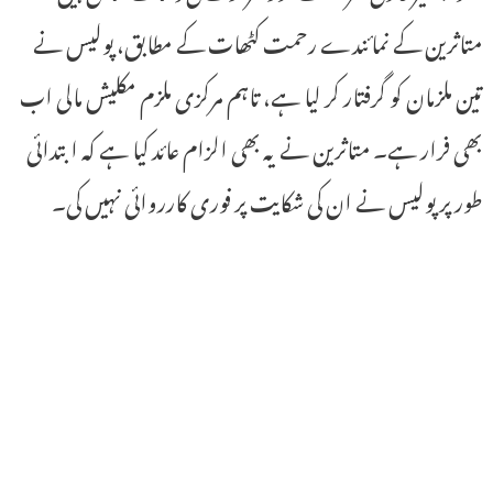
متاثرین کے نمائندے رحمت کٹھات کے مطابق، پولیس نے
تین ملزمان کو گرفتار کر لیا ہے، تاہم مرکزی ملزم مکلیش مالی اب
بھی فرار ہے۔ متاثرین نے یہ بھی الزام عائد کیا ہے کہ ابتدائی
طور پر پولیس نے ان کی شکایت پر فوری کارروائی نہیں کی۔