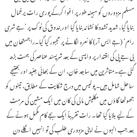
مسلم مزدوروں کو مبینہ طور پر اغوا کرکے پوری رات یرغمال
بنایا گیا، شدید تشدد کا نشانہ بنایا گیا اور بندوق کی نوک پر ’جے شری
رام‘ (جے ایس آر) کا نعرہ لگانے پر مجبور کیا گیا۔راجستھان میں
بی جے پی کی اقتدار پر واپسی کے بعد شرپسند عناصر کی ہمت بڑھ
گئی ہے۔متاثرین میں ساجد خان، ان کے بھائی جنید اور بھتیجے
ساحل شامل ہیں۔ پولیس میں درج شکایت کے مطابق، تینوں کو
جھوٹھا گاؤں میں مکلیش مالی کی کان میں ایک مشین کی مرمت
کے لیے بلایا گیا تھا۔ رات تقریباً ایک بجے کام مکمل ہونے کے
بعد جب انہوں نے اپنی مزدوری طلب کی تو انہیں اگلے دن