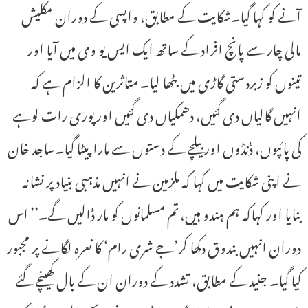
آنے کو کہا گیا۔شکایت کے مطابق، واپسی کے دوران مکلیش
مالی چار سے پانچ افراد کے ساتھ ایک ایس یو وی میں آیا اور
تینوں کو زبردستی گاڑی میں بٹھا لیا۔ متاثرین کا الزام ہے کہ
انہیں گالیاں دی گئیں، دھمکیاں دی گئیں اور پوری رات لوہے
کی پائپوں، ڈنڈوں اور بیلچے کے دستوں سے مارا پیٹا گیا۔ساجد خان
نے اپنی شکایت میں کہا کہ ملزمین نے انہیں مذہبی بنیاد پر نشانہ
بنایا اور کہاکہ ہم ہندو ہیں، تم مسلمانوں کو مار ڈالیں گے۔’’ اس
دوران انہیں بندوق دکھا کر’جے شری رام‘ کا نعرہ لگانے پر مجبور
کیا گیا۔ جنید کے مطابق، تشدد کے دوران ان کے بال کھینچے گئے