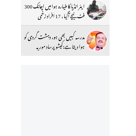
ایئر انڈیا کا طیارہ ہوا میں اچانک 300
فٹ نیچے آگیا ، 17 افراد زخمی
مدرسہ کہیں بھی ہو، دہشت گردی کو
ہوا دیتا ہے:کیشو پرساد موریہ