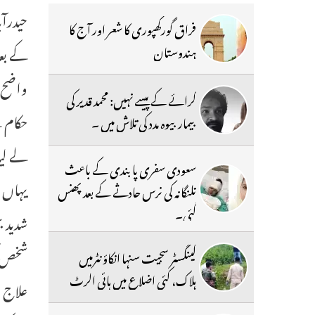
فراق گورکھپوری کا شعر اور آج کا
ہندوستان
واضح ع
کرائے کے پیسے نہیں: محمد قدیر کی
بیمار بیوہ مدد کی تلاش میں ۔
لے لیا
سعودی سفری پابندی کے باعث
یہاں ا
تلنگانہ کی نرس حادثے کے بعد پھنس
گئی۔
شدید ب
شخص کو
گینگسٹر سجیت سنہا انکاؤنٹرمیں
ہلاک، کئی اضلاع میں ہائی الرٹ
علاج ا