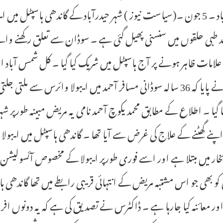
حیدرآباد ۔ 5 جون ۔(سیاست نیوز ) شہر حیدرآباد کے گاندھی ہاسپٹ
لامات ظاہر ہونے پر آج ہاسپٹل میں شریک کیا گیا ۔ کل شمس آباد ا
حکام نے پایا کہ 36 سالہ سوڈانی مسافر آحمد میں ایبولا وائرس سے 
 گیا ۔ اطلاع کے مطابق محمد یکوچ آحمد نامی یہ مریض مبینہ طورپر
پنے گھٹنے کے علاج کی غرض سے آیا تھا ۔ گاندھی ہاسپٹل میں ایبولا و
خار میں مبتلا ہے اور اسے فوری طورپر ایبولا کے مخصوص آئسولیشن و
 بھی جو اس مشتبہ مریض کے انتہائی قریبی رابطے میں تھا گاندھی 
ور معائنہ کیا جارہا ہے ۔ ڈاکٹرس نے تصدیق کی ہے کہ یہ دونوں افر