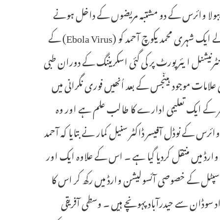
ل میں ایبولا وائرس کے دو مشتبہ مریضوں کے داخل ہونے
کے بعد طبی حلقوں میں سنسنی پھیل گئی ہے ۔ سوڈان سے تعلق رکھنے والے ایک شہری محمد یکوچ آحمد کو (Ebola Virus) کے
نٹرنیشنل ایئرپورٹ پر کی گئی اسکریننگ کے دوران طبی
ملتی جلتی علامات موجود ہیںجس کے بعد اُنھیں فوری نگرانی میں
 شہر کے ایک تعلیمی ادارے کا طالب علم ہے اور وہ
ائرس کے نوڈل آفیسر ڈاکٹر سنیل کمار نے بتایا کہ آحمد
ارڈ میں منتقل کردیا گیا ہے ۔ اس کے علاوہ ایک اور
ہاسپٹل کے خصوصی آئسولیشن وارڈ میں رکھ کر اس کا
اد سوڈان سے حیدرآباد پہونچے ہیں ۔ وسطی آفریقی