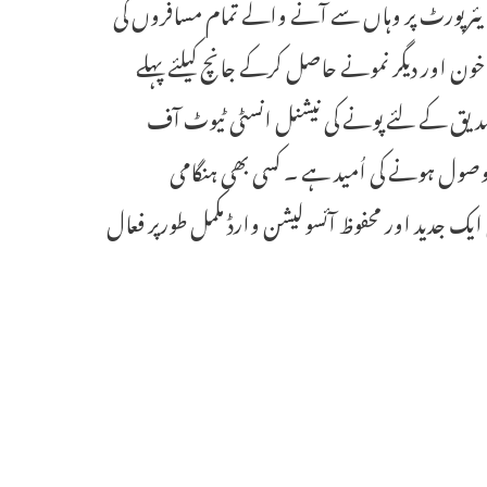
ایئرپورٹ پر وہاں سے آنے والے تمام مسافروں کی
 خون اور دیگر نمونے حاصل کرکے جانچ کیلئے پہلے
ھیں حتمی تصدیق کے لئے پونے کی نیشنل انسٹی ٹیوٹ آف
 ہفتہ وصول ہونے کی اُمید ہے ۔ کسی بھی ہنگامی
ہاسپٹل میں فی الحال 20 بستروں پر مشتمل ایک جدید اور محفوظ آئسولیشن وارڈ مکمل طورپر فعال