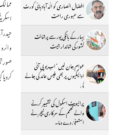
ممالک 
افضال انصاری کو الٰہ آباد ہائی کورٹ
سے عبوری راحت
اسکرین
بہار کے بانکی پور سے پرشانت
کشورکی شاندار جیت
عوام جان لیں ‘ اب یو پی آئی
کردیا گ
ادائیگیوں پر بھی فیس عائد کی جائے
گی
پرائیویٹ اسکول کی تشہیر کرنے
والے کھمم کے سرکاری ٹیچر نے
استعفیٰ دے دیا۔