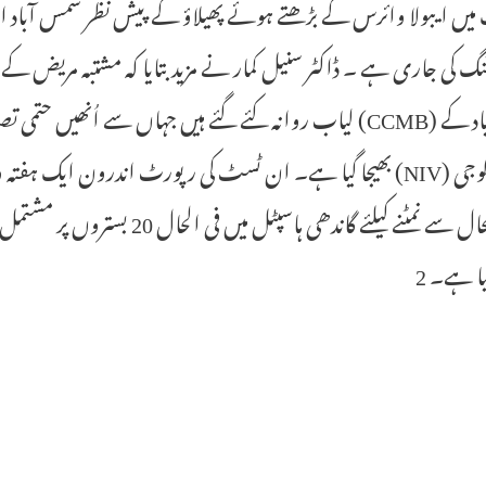
میں ایبولا وائرس کے بڑھتے ہوئے پھیلاؤ کے پیش نظر شمس آباد 
نگ کی جاری ہے ۔ ڈاکٹر سنیل کمار نے مزید بتایا کہ مشتبہ مریض کے
حیدرآباد کے (CCMB) لیاب روانہ کئے گئے ہیں جہاں سے اُن
وائرولوجی (NIV) بھیجا گیا ہے۔ ان ٹسٹ کی رپورٹ اندرون ایک
صورتحال سے نمٹنے کیلئے گاندھی 
یا ہے۔ 2