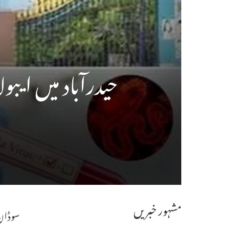
حیدرآباد میں ایبو
مشہور خبریں
سوڈان 