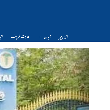
Ski
t
conten
ای پیپر
زبان
حدیث شریف
شہر