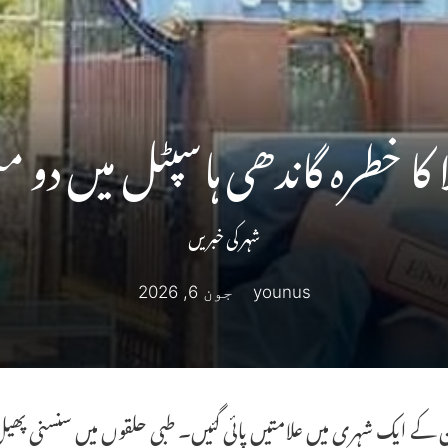
لا کا خطرہ گاندھی ہاسپٹل میں دو
شہر کی خبریں
younus
جون 6, 2026
کے ایک شہری میں علامتیں پائی گئیں۔ طبی حلقوں میں سنسنی پھیل