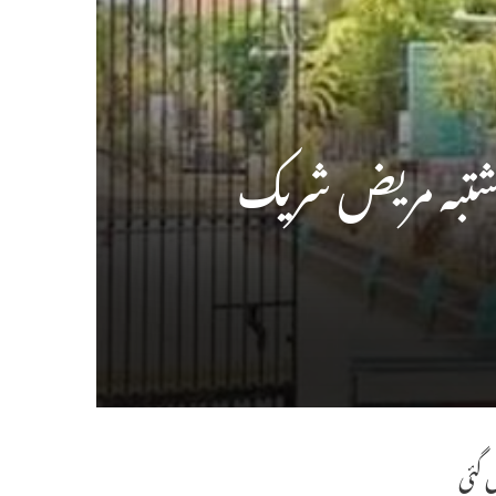
 مشتبہ مریض شریک
 گئی