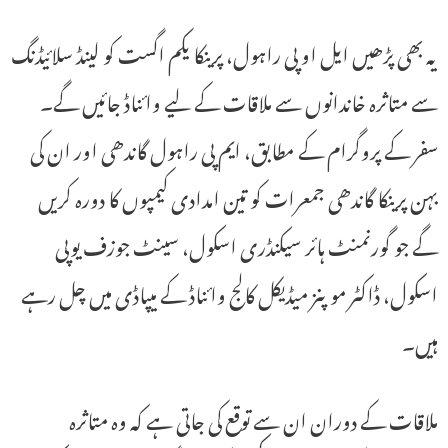
یہ بھی پڑھیں ایل او پی راہول، پرینکا یکم اگست کو لینڈ سلائیڈنگ
سے متاثرہ خاندانوں سے ملاقات کے لیے وائناڈ جائیں گے۔
سفر کے پروگرام کے مطابق، ایم پی راہول گاندھی اور ان کی
بہن پرینکا گاندھی جمعرات کو تین امدادی کیمپوں کا دورہ کریں
گے جو گورنمنٹ ہائر سیکنڈری اسکول، سینٹ جوزف یوپی
اسکول، ڈاکٹر موپنز میڈیکل کالج وائناڈ کے میپاڈی میں چل رہے
ہیں۔
ملاقات کے دوران ان سے توقع کی جاتی ہے کہ وہ متاثرہ