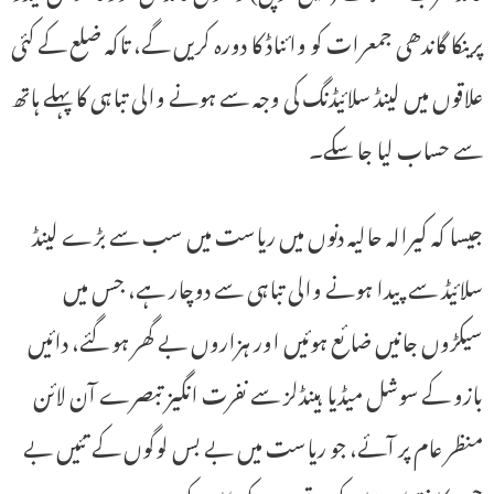
پرینکا گاندھی جمعرات کو وائناڈ کا دورہ کریں گے، تاکہ ضلع کے کئی
علاقوں میں لینڈ سلائیڈنگ کی وجہ سے ہونے والی تباہی کا پہلے ہاتھ
سے حساب لیا جا سکے۔
جیسا کہ کیرالہ حالیہ دنوں میں ریاست میں سب سے بڑے لینڈ
سلائیڈ سے پیدا ہونے والی تباہی سے دوچار ہے، جس میں
سیکڑوں جانیں ضائع ہوئیں اور ہزاروں بے گھر ہو گئے، دائیں
بازو کے سوشل میڈیا ہینڈلز سے نفرت انگیز تبصرے آن لائن
منظر عام پر آئے، جو ریاست میں بے بس لوگوں کے تئیں بے