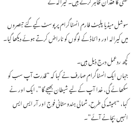
حسی کا فقدان ظاہر کرتے ہیں۔ کیرالہ کے
سوشل میڈیا پلیٹ فارم انسٹاگرام پر پوسٹ کیے گئے تبصروں
میں کیرالہ اور وائناڈ کے لوگوں کو ناراض کرتے ہوئے دیکھا گیا۔
کچھ ردعمل درج ذیل ہیں۔
جہاں ایک انسٹاگرام صارف نے کہا کہ “قدرت آپ سب کو
سکھائے گی، خدا آپ کے لیے شیطان بھیجے گا”، ایک اور نے
کہا، “ہمیشہ کی طرح، شمالی ہندوستانی فوج اور آر ایس ایس
انہیں بچانے آئے”۔