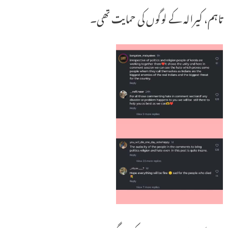
تاہم، کیرالہ کے لوگوں کی حمایت تھی۔