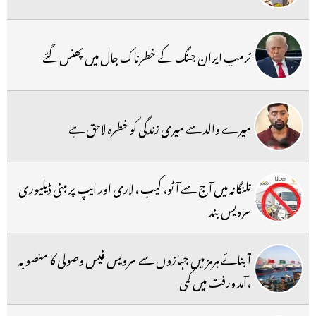
ٹرمپ ایران جنگ کے خطرناک جال میں پھنس گئے
میرے والد سے میری زندگی کو خطرہ لاحق ہے
تلنگانہ میں آج سے آٹو، کیب ، لاری اور ایپ پر مبنی ڈیلیوری
سرویس بند
آبنائے ہرمز میں جہازوں سے سرویس فیس وصولی کا منصوبہ
،آمد ورفت میں کمی