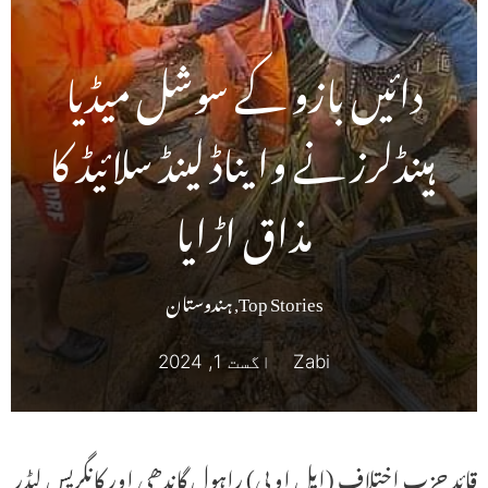
دائیں بازو کے سوشل میڈیا
ہینڈلرز نے وایناڈ لینڈ سلائیڈ کا
مذاق اڑایا
Top Stories
,
ہندوستان
Zabi
اگست 1, 2024
قائد حزب اختلاف (ایل او پی) راہول گاندھی اور کانگریس لیڈر