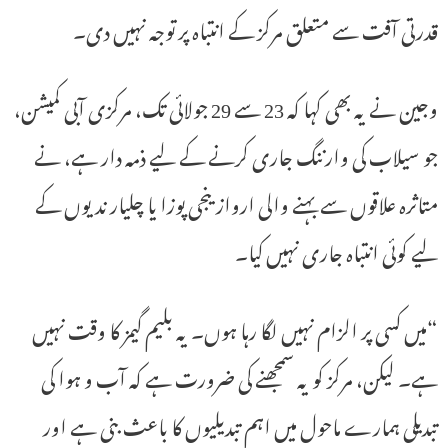
قدرتی آفت سے متعلق مرکز کے انتباہ پر توجہ نہیں دی۔
وجین نے یہ بھی کہا کہ 23 ​​سے 29 جولائی تک، مرکزی آبی کمیشن،
جو سیلاب کی وارننگ جاری کرنے کے لیے ذمہ دار ہے، نے
متاثرہ علاقوں سے بہنے والی اروازینجی پوزا یا چلیار ندیوں کے
لیے کوئی انتباہ جاری نہیں کیا۔
“میں کسی پر الزام نہیں لگا رہا ہوں۔ یہ بلیم گیمز کا وقت نہیں
ہے۔ لیکن، مرکز کو یہ سمجھنے کی ضرورت ہے کہ آب و ہوا کی
تبدیلی ہمارے ماحول میں اہم تبدیلیوں کا باعث بنی ہے اور