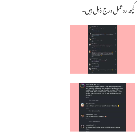
کچھ ردعمل درج ذیل ہیں۔