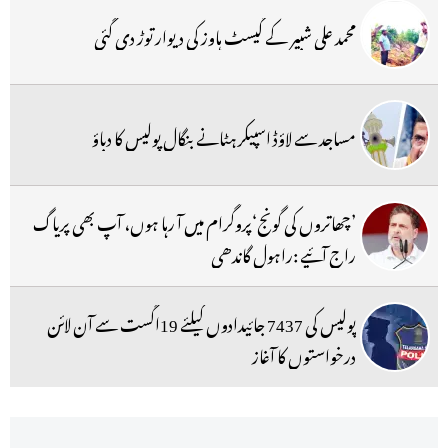
محمد علی شبیر کے گیسٹ ہاوز کی دیوار توڑ دی گئی
مساجد سے لاؤڈ اسپیکر ہٹانے بنگال پولیس کا دباؤ
’چھاتروں کی گونج‘پروگرام میں آ رہا ہوں، آپ بھی پریاگ
راج آئیے :راہول گاندھی
پولیس کی 7437 جائیدادوں کیلئے 19اگست سے آن لائن
درخواستوں کا آغاز