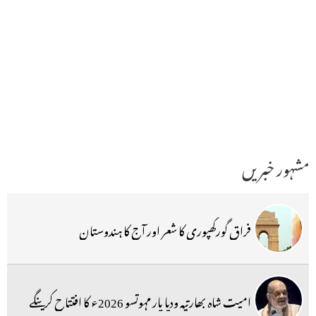
مشہور خبریں
فراق گورکھپوری کا شعر اور آج کا ہندوستان
امیت شاہ بھارتیہ ودیا پار مہوتسو 2026ء کا افتتاح کرینگے