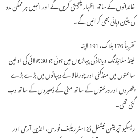
خاندانوں کے ساتھ اظہار یکجہتی کریں گے اور انہیں ہر ممکن مدد
کی یقین دہانی بھی کرائیں گے۔
تقریباً 176 ہلاک، 191 لاپتہ
لینڈ سلائیڈنگ ویاناڈ کی پہاڑیوں میں ہوئی جو 30 جولائی کی اولین
ساعتوں میں منڈکئی اور چورلمالا کے دیہاتوں میں بڑے بڑے
پتھروں اور درختوں کے ساتھ مٹی کے ڈھیروں کے ساتھ دب
گئی تھی۔
ریسکیو آپریشن نیشنل ڈیزاسٹر ریلیف فورس، انڈین آرمی اور