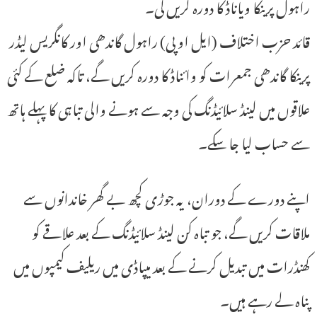
راہول پرینکا ویاناڈ کا دورہ کریں گی۔
قائد حزب اختلاف (ایل او پی) راہول گاندھی اور کانگریس لیڈر
پرینکا گاندھی جمعرات کو وائناڈ کا دورہ کریں گے، تاکہ ضلع کے کئی
علاقوں میں لینڈ سلائیڈنگ کی وجہ سے ہونے والی تباہی کا پہلے ہاتھ
سے حساب لیا جا سکے۔
اپنے دورے کے دوران، یہ جوڑی کچھ بے گھر خاندانوں سے
ملاقات کریں گے، جو تباہ کن لینڈ سلائیڈنگ کے بعد علاقے کو
کھنڈرات میں تبدیل کرنے کے بعد میپاڈی میں ریلیف کیمپوں میں
پناہ لے رہے ہیں۔