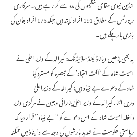
انڈین نیوی مقامی تنظیموں کی مدد سے کر رہے ہیں۔ سرکاری
رپورٹس کے مطابق 191 افراد لاپتہ ہیں جبکہ 176 افراد جان کی
بازی ہار چکے ہیں۔
یہ بھی پڑھیں ویاناڈ لینڈ سلائیڈنگ: کیرالہ کے وزیر اعلی نے
امیت شاہ کے ‘آفت انتباہ’ کے تبصرہ کو مسترد کیا
شاہ کے دعوے بے بنیاد ہیں: کیرالہ کے وزیراعلیٰ
دریں اثنا، کیرالہ کے وزیر اعلیٰ پنارائی وجین نے مرکزی وزیر
داخلہ امیت شاہ کے اس دعوے کو “بے بنیاد” قرار دیا کہ
ریاستی حکومت نے شدید بارشوں کی وجہ سے وایناڈ میں ممکنہ