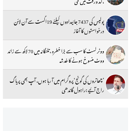
،آمد ورفت میں کمی
پولیس کی 7437 جائیدادوں کیلئے 19اگست سے آن لائن
درخواستوں کا آغاز
ووٹر لسٹ کا سب سے بڑا خطرہ ،تلنگانہ میں 70 لاکھ سے زائد
ووٹ منسوخ ہونے کا خدشہ
’چھاتروں کی گونج‘پروگرام میں آ رہا ہوں، آپ بھی پریاگ
راج آئیے :راہول گاندھی