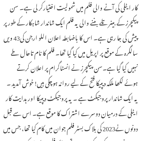
کار ایٹلی کی آنے والی فلم میں شمولیت اختیارکر لی ہے۔ سن
پیکچرز کے بینر تلے بننے والی یہ فلم ایک شاندار شاہکار کے طور پر
پیش کی جا رہی ہے۔ اس کا باضابطہ اعلان اللو ارجن کی43 ویں
سالگرہ کے موقع پر اپریل میں کیا گیا تھا۔ فلم کا نام تاحال طے
نہیں کیا گیا ہے۔سن پیکچرز نے انسٹاگرام پر اعلان کرتے
ہوئے لکھا ملکہ دیپیکا فتح کے لیے روانہ ہوچکی ہیں! خوش آمدید ۔
یہ ایک شاندار پروجیکٹ ہے ۔ یہ پروجیکٹ دیپیکا اور ہدایت کار
ایٹلی کے درمیان دوسرے اشتراک کا موقع ہے۔ اس سے قبل
دونوں نے2023 کی بلاک بسٹر فلم جوان میں کام کیا تھا، جس میں