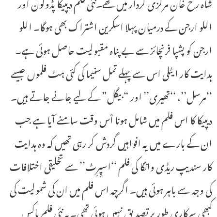
شاہ رخ خان مرکزی کردار میں تھے۔نئی فلم دیپیکا پڈوکون اور
اللو ارجن کے درمیان پہلا اسکرین اشتراک بھی ہوگا۔ اللو
ارجن کو پشپا فرنچائز سے بے پناہ مقبولیت حاصل ہوئی ہے۔
ہدایت کار ایٹلی اس سے پہلے تمل سنیما کی کئی ہٹ فلموں جیسے
‘‘مرسل’’، ‘‘تھیری’’ اور “بیگل” کے لیے جانے جاتے ہیں۔
دیپیکا کا اس فلم میں شامل ہونا اْس وقت سامنے آیا ہے جب
ان کے بارے میں یہ افواہیں گردش کر رہی تھیں کہ وہ ہدایت
کار سندیپ ریڈی وانگا کی فلم ‘‘اسپِرِٹ’’ سے تخلیقی اختلافات
کی وجہ سے باہر ہوئی ہیں۔ اگرچہ اس فلم میں ان کی شمولیت کی
کبھی سرکاری طور پر تصدیق نہیں ہوئی تھی۔یہ نئی فلم باکس