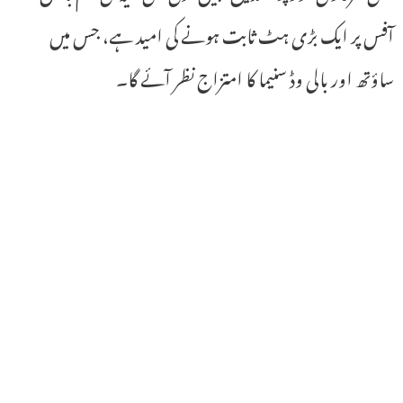
آفس پر ایک بڑی ہٹ ثابت ہونے کی امید ہے، جس میں
ساؤتھ اور بالی وڈ سنیما کا امتزاج نظر آئے گا۔