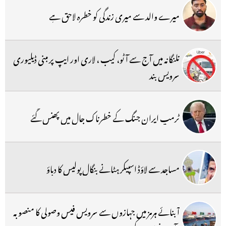
میرے والد سے میری زندگی کو خطرہ لاحق ہے
تلنگانہ میں آج سے آٹو، کیب ، لاری اور ایپ پر مبنی ڈیلیوری
سرویس بند
ٹرمپ ایران جنگ کے خطرناک جال میں پھنس گئے
مساجد سے لاؤڈ اسپیکر ہٹانے بنگال پولیس کا دباؤ
آبنائے ہرمز میں جہازوں سے سرویس فیس وصولی کا منصوبہ