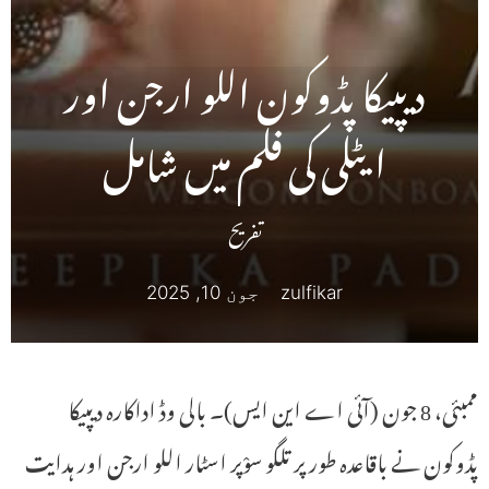
دیپیکا پڈوکون اللو ارجن اور
ایٹلی کی فلم میں شامل
تفریح
zulfikar
جون 10, 2025
ممبئی، 8 جون (آئی اے این ایس)۔ بالی وڈ اداکارہ دیپیکا
پڈوکون نے باقاعدہ طور پر تلگو سوْپر اسٹار اللو ارجن اور ہدایت