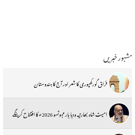
مشہور خبریں
فراق گورکھپوری کا شعر اور آج کا ہندوستان
امیت شاہ بھارتیہ ودیا پار مہوتسو 2026ء کا افتتاح کرینگے