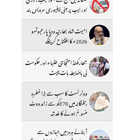
اور ایپ پر مبنی ڈیلیوری سرویس بند
امیت شاہ بھارتیہ ودیا پار مہوتسو
2026ء کا افتتاح کرینگے
جھارکھنڈ احتجاجی طلباء اور حکومت
کی باضابطہ بات چیت
ووٹر لسٹ کا سب سے بڑا خطرہ
،تلنگانہ میں 70 لاکھ سے زائد ووٹ
منسوخ ہونے کا خدشہ
آبنائے ہرمز میں جہازوں سے