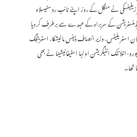
ر زیلینسکی نے منگل کے روز اپنے نائب روسٹیسلاو
یٹ ایڈمنسٹریشن کے سربراہ کے عہدے سے برطرف کر دیا
رسلان اسٹریلیٹس، وزیر انصاف ڈینس مالیشکا، اسٹریٹجک
رو-اٹلانٹک انٹیگریشن اولہا اسٹیفانیشینا نے بھی
 تھا۔