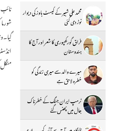
نائب س
محمد علی شبیر کے گیسٹ ہاوز کی دیوار
شورما 
توڑ دی گئی
گیا۔وز
فراق گورکھپوری کا شعر اور آج کا
انڈسٹر
ہندوستان
منگل ک
میرے والد سے میری زندگی کو
خطرہ لاحق ہے
ٹرمپ ایران جنگ کے خطرناک
جال میں پھنس گئے
تلنگانہ میں آج سے آٹو، کیب ، لاری