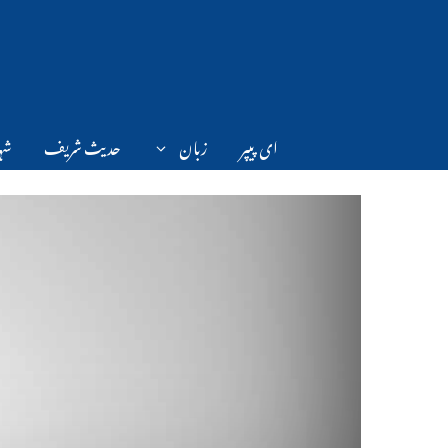
Ski
t
conten
ای پیپر
زبان
حدیث شریف
شہر