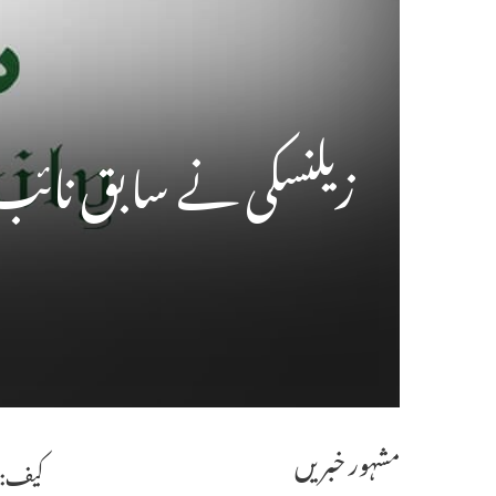
زیلنسکی نے سابق نائب وز
مشہور خبریں
کیف: ی