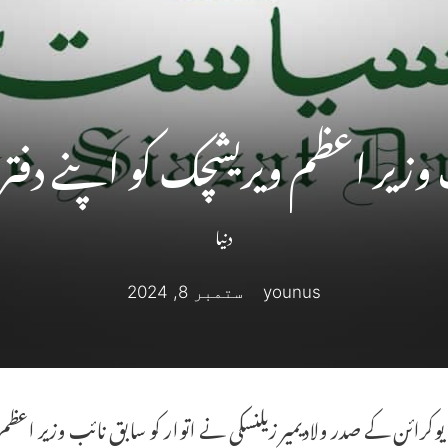
یر اعظم ویریشچک کو اپنے دفتر ک
دنیا
younus
ستمبر 8, 2024
وکرائن کے صدر ولادیمیر زیلنسکی نے اتوار کو سابق نائب وزیر اعظم اور 