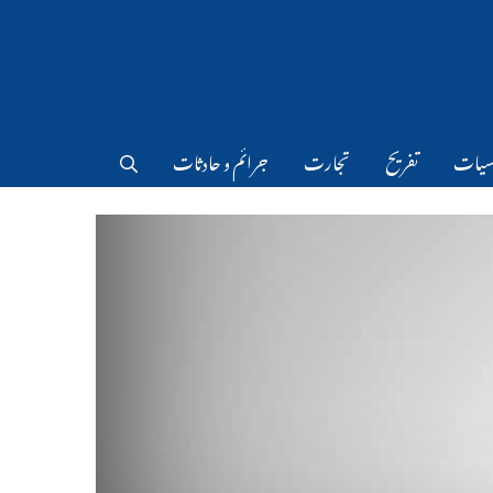
سیات
تفریح
تجارت
جرائم و حادثات