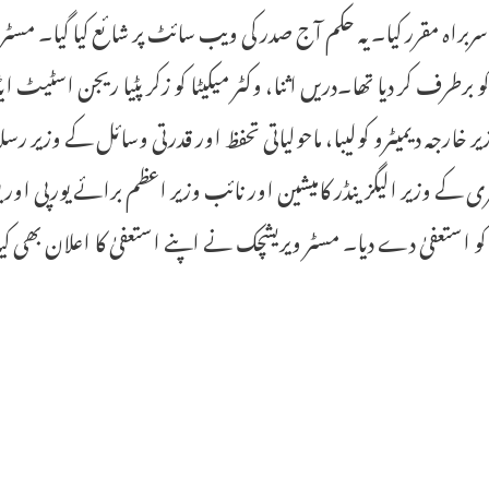
ربراہ مقرر کیا۔یہ حکم آج صدر کی ویب سائٹ پر شائع کیا گیا۔ مسٹ
کو برطرف کر دیا تھا۔دریں اثنا، وکٹر میکیٹا کو زکر پٹیا ریجن اسٹ
یر خارجہ دیمیٹرو کولیبا، ماحولیاتی تحفظ اور قدرتی وسائل کے وزیر 
ی کے وزیر الیگزینڈر کامیشین اور نائب وزیر اعظم برائے یورپی اور یو
و استعفیٰ دے دیا۔ مسٹر ویریشچک نے اپنے استعفیٰ کا اعلان بھی کیا