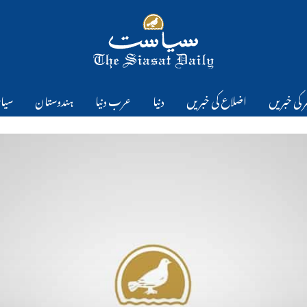
 کی خبریں
اضلاع کی خبریں
دنیا
عرب دنیا
ہندوستان
سیا