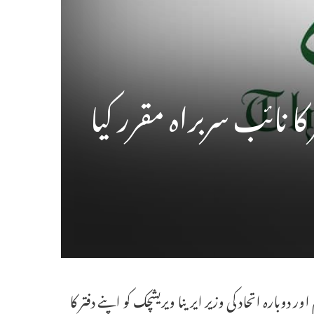
ا نائب سربراہ مقرر کیا
دوبارہ اتحاد کی وزیر ایرینا ویریشچک کو اپنے دفتر کا