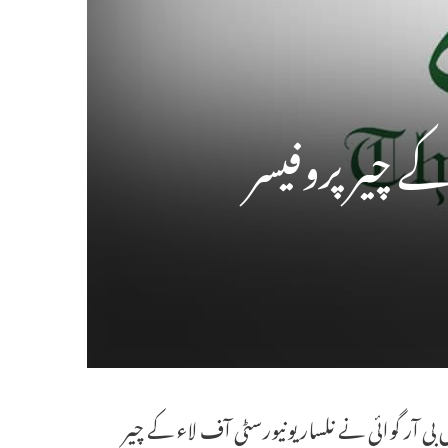
ے چیر پروفیسر
ٹس بی آر گوائی نے نلسار یونیورسٹی آف لاء کے چیر