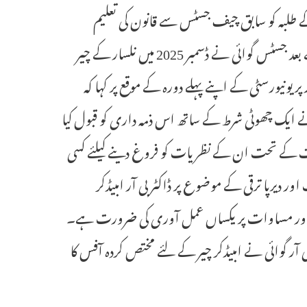
ے طلبہ کو سابق چیف جسٹس سے قانون کی تعلیم
راست طور پر حاصل کرنے کا موقع ملے گا ۔ نومبر 2025 میں سبکدوشی کے بعد جسٹس گوائی نے ڈسمبر 2025 میں نلسار کے چیر
ر یونیورسٹی کے اپنے پہلے دورہ کے موقع پر کہا کہ
 نے ایک چھوٹی شرط کے ساتھ اس ذمہ داری کو قبول کیا
 وراثت کے تحت ان کے نظریات کو فروغ دینے کیلئے کسی
یرپا ترقی کے موضوع پر ڈاکٹر بی آر امبیڈکر
قی اور مساوات پر یکساں عمل آوری کی ضرورت ہے۔
آر گوائی نے امبیڈکر چیر کے لئے مختص کردہ آفس کا