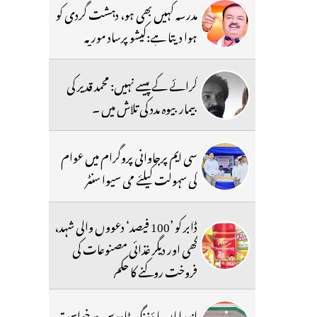
مدرسہ کہیں بھی ہو، دہشت گردی کو
ہوا دیتا ہے:کیشو پرساد موریہ
کرائے کے پیسے نہیں: محمد قدیر کی
بیمار بیوہ مدد کی تلاش میں ۔
سی ایم پرجاوانی پروگرام میں عوام
کی سہولت کیلئے می سیوا سنٹر
ڈابر کو ’100 فیصد‘ دعووں والی شہد،
گھی اور دیگر غذائی مصنوعات کی
فروخت روکنے کا حکم
اندراماں ہا ؤزنگ ٹاورس درخواست