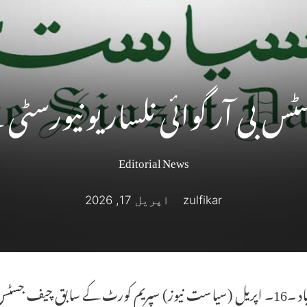
بی آر گوائی نلسار یونیورسٹی ک
Editorial News
zulfikar
اپریل 17, 2026
حیدرآباد ۔16۔ اپریل (سیاست نیوز) سپریم کورٹ کے سابق چیف جس