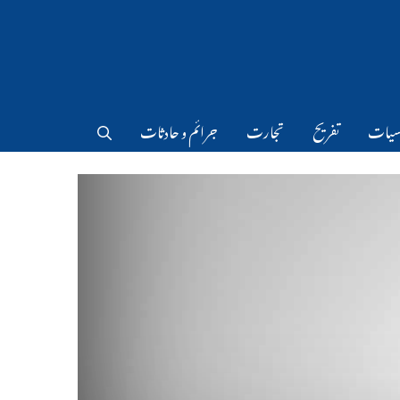
سیات
تفریح
تجارت
جرائم و حادثات