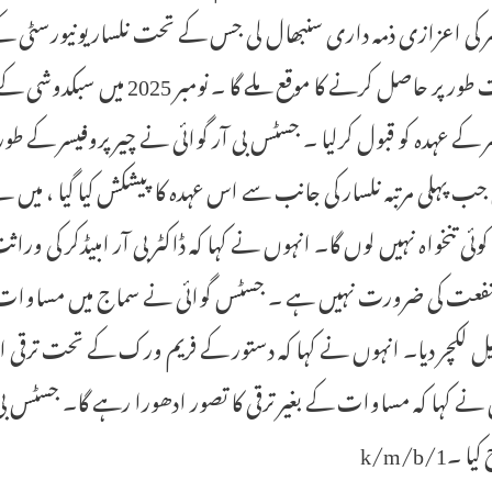
ر کی اعزازی ذمہ داری سنبھال لی جس کے تحت نلسار یونیورسٹی ک
ر کے عہدہ کو قبول کرلیا ۔ جسٹس بی آر گوائی نے چیر پروفیسر کے طور پ
جب پہلی مرتبہ نلسار کی جانب سے اس عہدہ کا پیشکش کیا گیا ، میں
 کوئی تنخواہ نہیں لوں گا۔ انہوں نے کہا کہ ڈاکٹر بی آر امبیڈکر کی
نفعت کی ضرورت نہیں ہے ۔ جسٹس گوائی نے سماج میں مساوات اور د
یل لکچر دیا۔ انہوں نے کہا کہ دستور کے فریم ورک کے تحت تر
نے کہا کہ مساوات کے بغیر ترقی کا تصور ادھورا رہے گا۔ جسٹس بی 
 ۔1/k/m/b