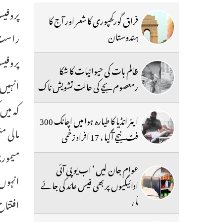
پروفیس
فراق گورکھپوری کا شعر اور آج کا
ہندوستان
پروفیس
ظالم بات کی حیوانیات کا شکا
انہیں 
رمعصوم بچے کی حالت تشویش ناک
کہ میں
ایئر انڈیا کا طیارہ ہوا میں اچانک 300
مالی م
فٹ نیچے آگیا ، 17 افراد زخمی
میمور
عوام جان لیں ‘ اب یو پی آئی
انہوں 
ادائیگیوں پر بھی فیس عائد کی جائے
گی
افتتاح کیا