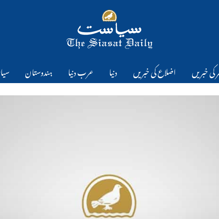
 کی خبریں
اضلاع کی خبریں
دنیا
عرب دنیا
ہندوستان
سیا