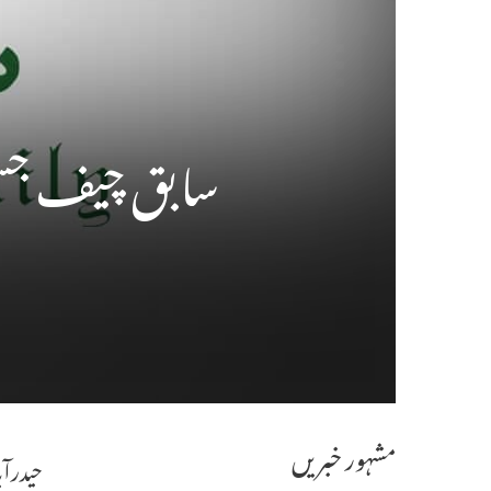
سابق چیف جسٹس 
مشہور خبریں