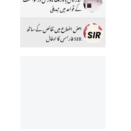
کے قواعد میں تبدیلی
بعض اضلاع میں نقائص کے ساتھ
SIR فارمس کا ادخال