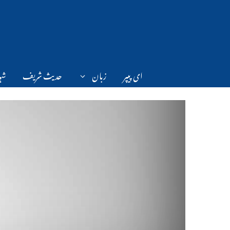
Ski
t
conten
ای پیپر
زبان
حدیث شریف
شہر