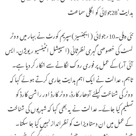
ہدایت‘28جولائی کو اگلی سماعت
نئی دہلی۔10؍جولائی ( ایجنسیز )سپریم کورٹ نے بہار میں ووٹر
لسٹ کی خصوصی گہری نظرثانی (اسپیشل انٹینسیو ریویژن، ایس
آئی آر) کے عمل پر فوری روک لگانے سے انکار کر دیا ہے۔
تاہم، عدالت نے ایک اہم ہدایت جاری کرتے ہوئے کہا کہ
ووٹر کی شناخت کیلئے آدھار کارڈ، ووٹر کارڈ اور راشن کارڈ کو
تسلیم کیا جائے۔ عدالت نے یہ بھی کہا کہ شہریوں کی شناخت
کے عمل میں ان دستاویزات کو نظرانداز نہیں کیا جا سکتا۔