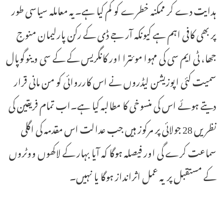
ہدایت دے کر ممکنہ خطرے کو کم کیا ہے۔یہ معاملہ سیاسی طور
پر بھی کافی اہم ہے کیونکہ آر جے ڈی کے رکن پارلیمان منوج
جھا، ٹی ایم سی کی مہوا موئترا اور کانگریس کے کے سی وینوگوپال
سمیت کئی اپوزیشن لیڈروں نے اس کارروائی کو من مانی قرار
دیتے ہوئے اس کی منسوخی کا مطالبہ کیا ہے۔اب تمام فریقین کی
نظریں 28 جولائی پر مرکوز ہیں جب عدالت اس مقدمہ کی اگلی
سماعت کرے گی اور فیصلہ ہوگا کہ آیا بہار کے لاکھوں ووٹروں
کے مستقبل پر یہ عمل اثرانداز ہوگا یا نہیں۔