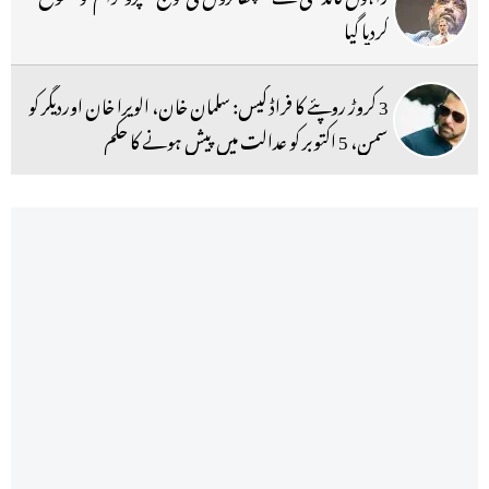
کردیا گیا
3 کروڑ روپئے کا فراڈ کیس: سلمان خان، الویرا خان اوردیگر کو
سمن، 5 اکتوبر کو عدالت میں پیش ہونے کا حکم