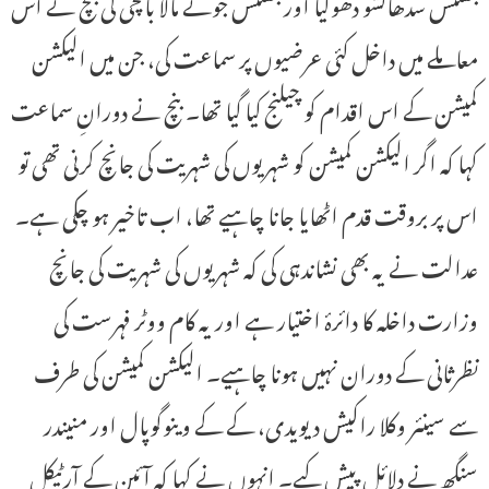
جسٹس سدھانشو دھولیا اور جسٹس جوئے مالا باگچی کی بنچ نے اس
معاملے میں داخل کئی عرضیوں پر سماعت کی، جن میں الیکشن
کمیشن کے اس اقدام کو چیلنج کیا گیا تھا۔ بنچ نے دورانِ سماعت
کہا کہ اگر الیکشن کمیشن کو شہریوں کی شہریت کی جانچ کرنی تھی تو
اس پر بروقت قدم اٹھایا جانا چاہیے تھا، اب تاخیر ہو چکی ہے۔
عدالت نے یہ بھی نشاندہی کی کہ شہریوں کی شہریت کی جانچ
وزارت داخلہ کا دائرۂ اختیار ہے اور یہ کام ووٹر فہرست کی
نظرثانی کے دوران نہیں ہونا چاہیے۔ الیکشن کمیشن کی طرف
سے سینئر وکلا راکیش دیویدی، کے کے وینوگوپال اور منیندر
سنگھ نے دلائل پیش کیے۔ انہوں نے کہا کہ آئین کے آرٹیکل