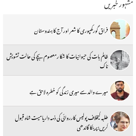
مشہور خبریں
فراق گورکھپوری کا شعر اور آج کا ہندوستان
ظالم بات کی حیوانیات کا شکا رمعصوم بچے کی حالت تشویش
ناک
میرے والد سے میری زندگی کو خطرہ لاحق ہے
طلبہ کیخلاف پولیس کارروائی کی ذمہ داریامیت شاہ قبول
کریں:پرینکا گاندھی