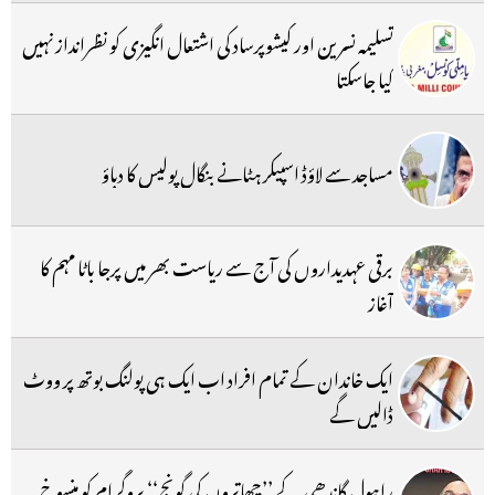
تسلیمہ نسرین اور کیشوپرساد کی اشتعال انگیزی کو نظرانداز نہیں
کیا جاسکتا
مساجد سے لاؤڈ اسپیکر ہٹانے بنگال پولیس کا دباؤ
برقی عہدیداروں کی آج سے ریاست بھر میں پرجا باٹا مہم کا
آغاز
ایک خاندان کے تمام افراد اب ایک ہی پولنگ بوتھ پر ووٹ
ڈالیں گے
راہول گاندھی کے ’’چھاتروں کی گونج‘‘ پروگرام کو منسوخ