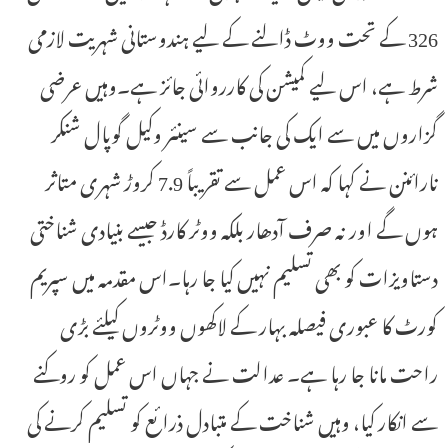
326 کے تحت ووٹ ڈالنے کے لیے ہندوستانی شہریت لازمی
شرط ہے، اس لیے کمیشن کی کارروائی جائز ہے۔وہیں عرضی
گزاروں میں سے ایک کی جانب سے سینئر وکیل گوپال شنکر
نارائنن نے کہا کہ اس عمل سے تقریباً 7.9 کروڑ شہری متاثر
ہوں گے اور نہ صرف آدھار بلکہ ووٹر کارڈ جیسے بنیادی شناختی
دستاویزات کو بھی تسلیم نہیں کیا جا رہا۔اس مقدمہ میں سپریم
کورٹ کا عبوری فیصلہ بہار کے لاکھوں ووٹروں کیلئے بڑی
راحت مانا جا رہا ہے۔ عدالت نے جہاں اس عمل کو روکنے
سے انکار کیا، وہیں شناخت کے متبادل ذرائع کو تسلیم کرنے کی