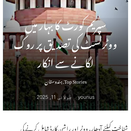
سپریم کورٹ کا بہار میں
ووٹرلسٹ کی تصدیق پر روک
لگانے سے انکار
Top Stories
,
ہندوستان
younus
جولائی 11, 2025
شناخت کیلئے آدھار، ووٹر اور راشن کارڈ شامل کرنے کی