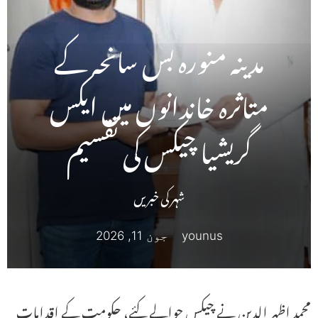
مدینہ منورہ بس سانحہ کے
متاثرہ خاندانوں میں ایکس
گریشیا چیکس کی تقسیم
شہر کی خبریں
younus
جون 11, 2026
محمد اظہر الدین نے چیکس حوالے کئے، حکومت کے اقدامات