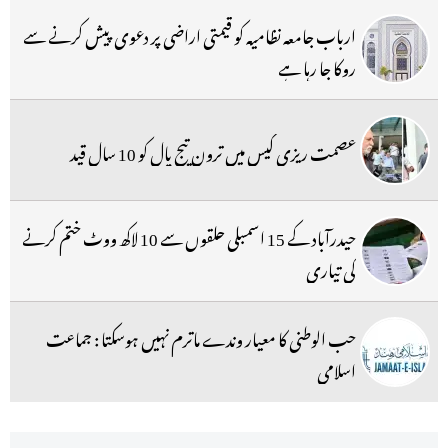
ارباب جامعہ نظامیہ کو قیمتی اراضی پر دعوی پیش کرنے سے
روکا جا رہا ہے
عصمت ریزی کیس میں ترون تیج پال کو 10 سال قید
حیدرآباد کے 15 اسمبلی حلقوں سے 10 لاکھ ووٹ ختم کرنے
کی تیاری
حب الوطنی کا معیار وندے ماترم نہیں ہوسکتا : جماعت
اسلامی