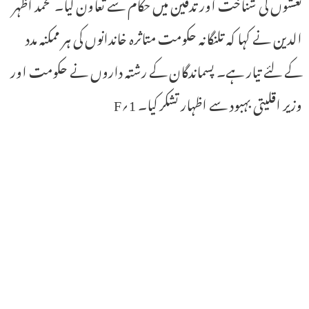
نعشوں کی شناخت اور تدفین میں حکام سے تعاون کیا۔ محمد اظہر
الدین نے کہا کہ تلنگانہ حکومت متاثرہ خاندانوں کی ہر ممکنہ مدد
کے لئے تیار ہے۔ پسماندگان کے رشتہ داروں نے حکومت اور
وزیر اقلیتی بہبود سے اظہار تشکر کیا۔ 1؍F