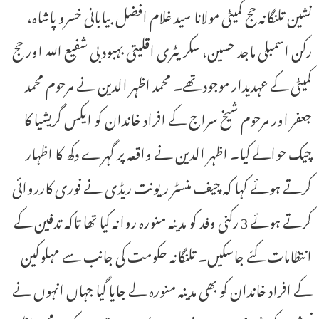
نشین تلنگانہ حج کمیٹی مولانا سید غلام افضل بیابانی خسرو پاشاہ،
رکن اسمبلی ماجد حسین، سکریٹری اقلیتی بہبود بی شفیع اللہ اور حج
کمیٹی کے عہدیدار موجود تھے۔ محمد اظہر الدین نے مرحوم محمد
جعفر اور مرحوم شیخ سراج کے افراد خاندان کو ایکس گریشیا کا
چیک حوالے کیا۔ اظہر الدین نے واقعہ پر گہرے دکھ کا اظہار
کرتے ہوئے کہا کہ چیف منسٹر ریونت ریڈی نے فوری کارروائی
کرتے ہوئے 3 رکنی وفد کو مدینہ منورہ روانہ کیا تھا تاکہ تدفین کے
انتظامات کئے جاسکیں۔ تلنگانہ حکومت کی جانب سے مہلوکین
کے افراد خاندان کو بھی مدینہ منورہ لے جایا گیا جہاں انہوں نے