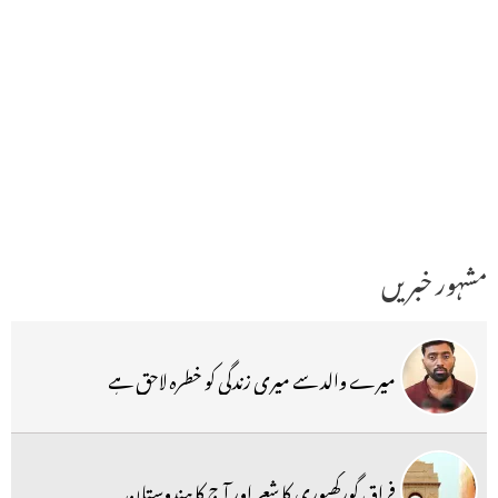
مشہور خبریں
میرے والد سے میری زندگی کو خطرہ لاحق ہے
فراق گورکھپوری کا شعر اور آج کا ہندوستان