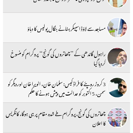
مساجد سے لاؤڈ اسپیکر ہٹانے بنگال پولیس کا دباؤ
راہول گاندھی کے ’’چھاتروں کی گونج‘‘ پروگرام کو منسوخ
کردیا گیا
3 کروڑ روپئے کا فراڈ کیس: سلمان خان، الویرا خان اوردیگر کو
سمن، 5 اکتوبر کو عدالت میں پیش ہونے کا حکم
چھاتروں کی گونج،پروگرام طے شدہ مقام پر ہی ہوگا، کانگریس
کا اعلان