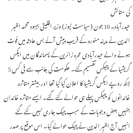
کی ستائش
حیدرآباد۔ 10 جون (سیاست نیوز) وزیر اقلیتی بہبود محمد اظہر
الدین نے مدینہ منورہ کے قریب پیش آئے بس حادثہ میں فوت
ہونے والے حیدرآبادی عمرہ زائرین کے پسماندگان میں ایکس
گریشیا کے چیکس تقسیم کئے۔ حکومت کی جانب سے فی کس 5
لاکھ روپے ایکس گریشیا کا اعلان کیا گیا تھا اور بیشتر متاثرہ
خاندانوں کو چیکس پہلے ہی حوالے کئے گئے۔ ایسے متاثرہ خاندان
جنہیں بعض وجوہات کے سبب چیک جاری نہیں کئے گئے
انہیں آج اظہر الدین نے چیک حوالے کیا۔ اس موقع پر صدر