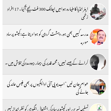
ایئر انڈیا کا طیارہ ہوا میں اچانک 300 فٹ نیچے آگیا ، 17 افراد
زخمی
مدرسہ کہیں بھی ہو، دہشت گردی کو ہوا دیتا ہے:کیشو پرساد
موریہ
کرائے کے پیسے نہیں: محمد قدیر کی بیمار بیوہ مدد کی تلاش میں ۔
عوام جان لیں ‘ اب یو پی آئی ادائیگیوں پر بھی فیس عائد کی
جائے گی
تسلیمہ نسرین اور کیشوپرساد کی اشتعال انگیزی کو نظرانداز نہیں