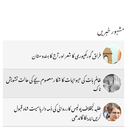
مشہور خبریں
فراق گورکھپوری کا شعر اور آج کا ہندوستان
ظالم بات کی حیوانیات کا شکا رمعصوم بچے کی حالت تشویش
ناک
طلبہ کیخلاف پولیس کارروائی کی ذمہ داریامیت شاہ قبول
کریں:پرینکا گاندھی