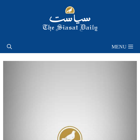
Skip
to
content
MENU