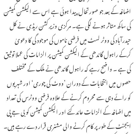
اضافہ کے بعد جو صورتحال پیدا ہوئی ہے اس سے الیکشن کمیشن
کی ساکھ متاثر ہونے لگی ہے۔ مرکزی وزیر کشن ریڈی نے کل
حیدرآباد کی ووٹر لسٹ میں فرضی ناموں کی موجود گی کا دعویٰ
کرکے راہول گاندھی کے الیکشن کمیشن پر الزامات کی عملا توثیق
کی ہے ۔ واضح رہے کہ راہول گاندھی نے ملک کے مختلف
حصوں میں انتخابات کے دوران ’ووٹ کی چوری‘ اور شہریوں
کو رائے دہی سے محروم کرنے کے علاوہ فرضی ووٹرس کی تعداد
میں اضافہ کے الزامات عائد کئے اور الیکشن کمیشن کو بی جے پی
ایجنٹ کے طور پر کام کرنے والی مشنری قرار دے رہے ہیں۔