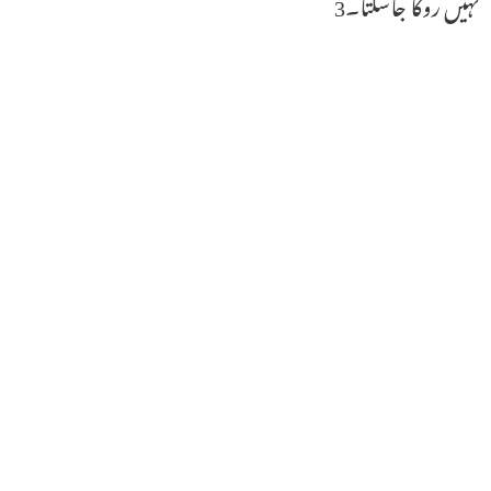
نہیں روکا جاسکتا۔3