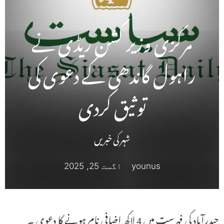
مرکزی وزیر کشن ریڈی نے
راہول گاندھی کے دعوی کی
توثیق کردی
شہر کی خبریں
younus
اگست 25, 2025
حیدرآباد کی فہرست میں 4 لاکھ اضافی نام ہونے کا دعوی ۔