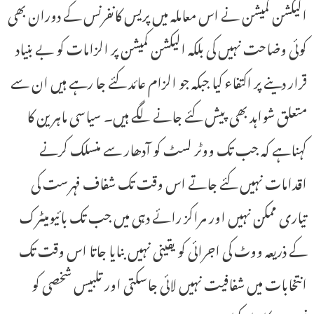
الیکشن کمیشن نے اس معاملہ میں پریس کانفرنس کے دوران بھی
کوئی وضاحت نہیں کی بلکہ الیکشن کمیشن پر الزامات کو بے بنیاد
قرار دینے پر اکتفاء کیا جبکہ جو الزام عائد کئے جا رہے ہیں ان سے
متعلق شواہد بھی پیش کئے جانے لگے ہیں۔ سیاسی ماہرین کا
کہناہے کہ جب تک ووٹر لسٹ کو آدھار سے منسلک کرنے
اقدامات نہیں کئے جاتے اس وقت تک شفاف فہرست کی
تیاری ممکن نہیں اور مراکز رائے دہی میں جب تک بائیومیٹرک
کے ذریعہ ووٹ کی اجرائی کو یقینی نہیں بنایا جاتا اس وقت تک
انتخابات میں شفافیت نہیں لائی جاسکتی اور تلبیس شخصی کو