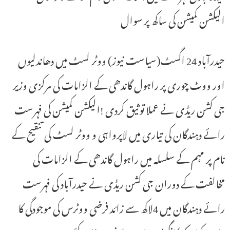
الیکشن کمیشن کی ساکھ پر سوال
حیدرآباد 24 اگسٹ(سیاست نیوز) ووٹر لسٹ میں دھاندلیوں
اور ووٹ چوری پر راہول گاندھی کے الزامات کی مرکزی وزیر
جی کشن ریڈی نے عملا توثیق کردی !الیکشن کمیشن کی فہرست
رائے دہندگان کی تیاری میں لاپرواہی و ووٹر لسٹ کی تنقیح کے
نام پر مہم کے سلسلہ میں راہول گاندھی کے الزامات کی
مخالفت کے دوران جی کشن ریڈی نے حیدرآباد کی فہرست
رائے دہندگان میں 4لاکھ سے زائد فرضی ووٹرس کی موجودگی کا