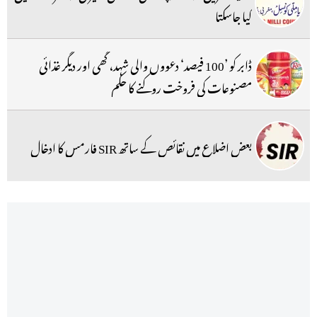
کیا جاسکتا
ڈابر کو ’100 فیصد‘ دعووں والی شہد، گھی اور دیگر غذائی
مصنوعات کی فروخت روکنے کا حکم
بعض اضلاع میں نقائص کے ساتھ SIR فارمس کا ادخال