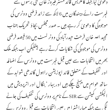
دعویٰ کیا جبکہ کانگریس قائد مسٹر فیروز خان کئی برسوں سے
فہرست رائے دہندگان میں 6 لاکھ سے زائد فرضی ووٹرس کی
موجودگی کا دعویٰ کر رہے ہیں ۔ صدر مجلس بچاؤ تحریک جناب
مجید اللہ خان فرحت حیدرآباد کی ووٹر لسٹ میں 50 فیصد فرضی
ووٹرس کی موجودگی کی شکایات کرتے رہے ہیںلیکن اب جبکہ ملک
بھر میں انتخابات سے عین قبل فہرست میں ووٹرس کے اضافہ
اور تخفیف کے متعلق قائد اپوزیشن راہول گاندھی شواہد کے
ساتھ عوام میں پہنچ چکے ہیں اور بہار ‘ بنگال اور اترپردیش میں
الیکشن کمیشن سے SIR کے نام پر ووٹرس کی تخفیف کی جانے
لگی ہے جبکہ مہاراشٹرا میں عین انتخابات سے قبل ووٹرس کے