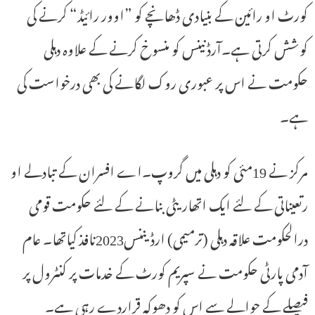
کورٹ او رائین کے بنیادی ڈھانچے کو ”اوور رائیڈ“ کرنے کی
کوشش کرتی ہے۔آرڈنینس کو منسوخ کرنے کے علاوہ دہلی
حکومت نے اس پر عبوری روک لگانے کی بھی درخواست کی
ہے۔
مرکز نے 19مئی کو دہلی میں گروپ۔اے افسران کے تبادلے او
رتعیناتی کے لئے ایک اتھاریٹی بنانے کے لئے حکومت قومی
درالحکومت علاقہ دہلی (ترمیمی) ارڈیننس2023نافذ کیاتھا۔ عام
آدمی پارٹی حکومت نے سپریم کورٹ کے خدمات پر کنٹرول پر
فیصلے کے حوالے سے اس کو دھوکہ قراردے رہی ہے۔