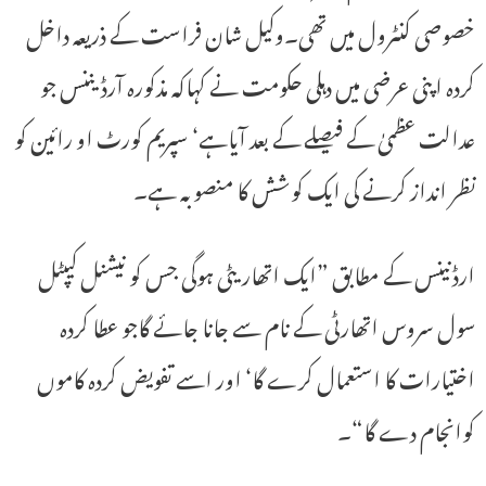
خصوصی کنٹرول میں تھی۔وکیل شان فراست کے ذریعہ داخل
کردہ اپنی عرضی میں دہلی حکومت نے کہاکہ مذکورہ آرڈیننس جو
عدالت عظمیٰ کے فیصلے کے بعد آیاہے‘ سپریم کورٹ او رائین کو
نظر انداز کرنے کی ایک کوشش کا منصوبہ ہے۔
ارڈنینس کے مطابق ”ایک اتھاریٹی ہوگی جس کو نیشنل کیپٹل
سول سروس اتھارٹی کے نام سے جانا جائے گاجو عطا کردہ
اختیارات کا استعمال کرے گا‘ اور اسے تفویض کردہ کاموں
کوانجام دے گا“۔