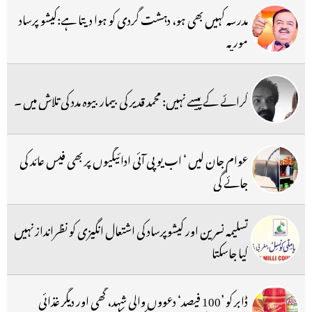
مدرسہ کہیں بھی ہو، دہشت گردی کو ہوا دیتا ہے:کیشو پرساد
موریہ
کرائے کے پیسے نہیں: محمد قدیر کی بیمار بیوہ مدد کی تلاش میں ۔
عوام جان لیں ‘ اب یو پی آئی ادائیگیوں پر بھی فیس عائد کی
جائے گی
تسلیمہ نسرین اور کیشوپرساد کی اشتعال انگیزی کو نظرانداز نہیں
کیا جاسکتا
ڈابر کو ’100 فیصد‘ دعووں والی شہد، گھی اور دیگر غذائی