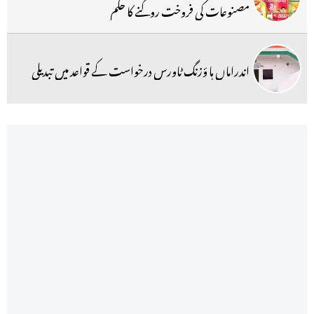
مصنوعات کی فروخت روکنے کا حکم
اندراماں ہا ؤزنگ ٹاورس درخواست کے قواعد میں تبدیلی