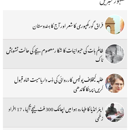
فراق گورکھپوری کا شعر اور آج کا ہندوستان
ظالم بات کی حیوانیات کا شکا رمعصوم بچے کی حالت تشویش
ناک
طلبہ کیخلاف پولیس کارروائی کی ذمہ داریامیت شاہ قبول
کریں:پرینکا گاندھی
ایئر انڈیا کا طیارہ ہوا میں اچانک 300 فٹ نیچے آگیا ، 17 افراد
زخمی