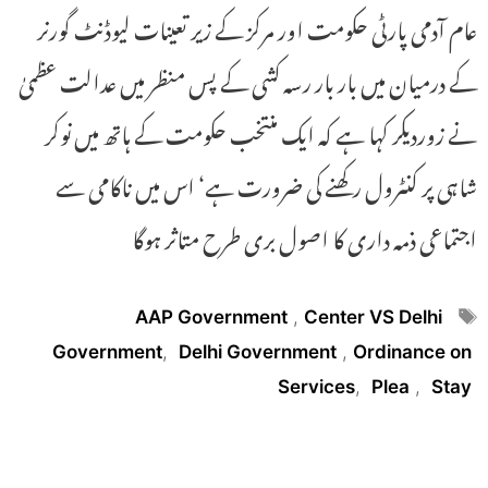
عام آدمی پارٹی حکومت اور مرکز کے زیر تعینات لیوڈنٹ گورنر
کے درمیان میں بار بار رسہ کشی کے پس منظر میں عدالت عظمیٰ
نے زوردیکر کہا ہے کہ ایک منتخب حکومت کے ہاتھ میں نوکر
شاہی پر کنٹرول رکھنے کی ضرورت ہے‘ اس میں ناکامی سے
اجتماعی ذمہ داری کا اصول بری طرح متاثر ہوگا
Tags
AAP Government
,
Center VS Delhi
Government
,
Delhi Government
,
Ordinance on
Services
,
Plea
,
Stay