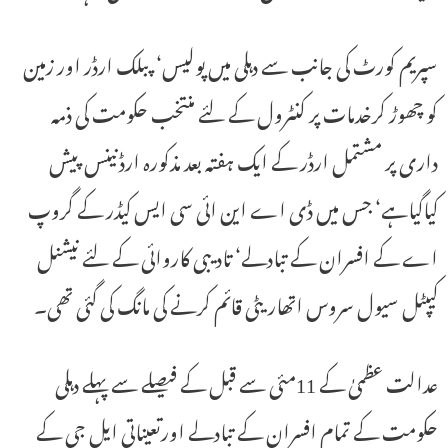
سپریم کورٹ کی جانب سے دہلی میں پولیس‘ پبلک ارڈر اور زمین
کو چھوڑ کرخدمات پر کنٹرول کے لئے منتخب حکومت کی ذمہ
داری پر مشتمل ارڈر کے ایک ہفتہ بعد مذکورہ ارڈنینس پیش
کیاگیاہے‘ جس میں ڈی اے این ائی سی ایس کیڈر کے گروپ
اے کے افسران کے تبادلے‘ تادیبی کاروائی کے لئے نیشنل
کیپٹل سیول سروس اتھاریٹی قائم کرنے کی مانگ کی گئی تھی۔
عدالت عظمیٰ کے 11مئی سے قبل کے فیصلے سے پہلے دہلی
حکومت کے تمام افسران کے تبادلے اورتعیناتی ایل جی کے