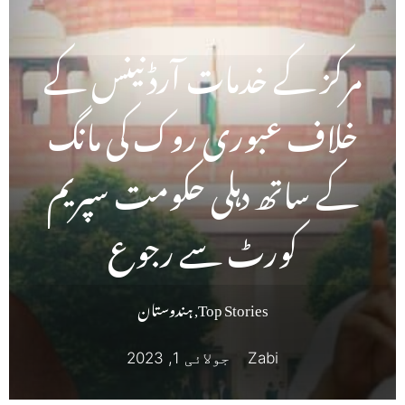
مرکز کے خدمات آرڈنینس کے
خلاف عبوری روک کی مانگ
کے ساتھ دہلی حکومت سپریم
کورٹ سے رجوع
Top Stories
,
ہندوستان
Zabi
جولائی 1, 2023