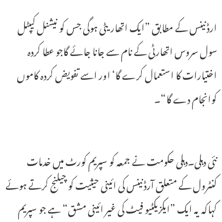
ارڈنینس کے مطابق ”ایک اتھاریٹی ہوگی جس کو نیشنل کیپٹل
سول سروس اتھارٹی کے نام سے جانا جائے گاجو عطا کردہ
اختیارات کا استعمال کرے گا‘ اور اسے تفویض کردہ کاموں
کوانجام دے گا“۔
نئی دہلی۔دہلی حکومت نے جمعہ کو سپریم کورٹ میں خدمات
کنٹرول کے متعلق آرڈنینس کی ائینی حیثیت کو چیلنج کرتے ہوئے
کہاکہ یہ ایک ”ایکزیکٹیو فیٹ کی غیر ائینی مشق“ ہے جو سپریم