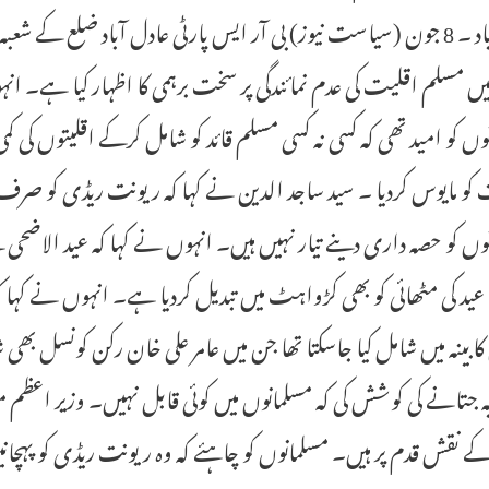
حیدرآباد ۔ 8 جون (سیاست نیوز) بی آر ایس پارٹی عادل آباد ضلع ک
 میں مسلم اقلیت کی عدم نمائندگی پر سخت برہمی کا اظہار کیا ہے۔ انہ
وں کو امید تھی کہ کسی نہ کسی مسلم قائد کو شامل کرکے اقلیتوں کی 
 کو مایوس کردیا ۔ سید ساجد الدین نے کہا کہ ریونت ریڈی کو ص
وں کو حصہ داری دینے تیار نہیں ہیں۔ انہوں نے کہا کہ عید الاضح
ید کی مٹھائی کو بھی کڑواہٹ میں تبدیل کردیا ہے۔ انہوں نے کہا کہ
کابینہ میں شامل کیا جاسکتا تھا جن میں عامر علی خان رکن کونسل
یہ جتانے کی کوشش کی کہ مسلمانوں میں کوئی قابل نہیں۔ وزیر اعظم
کے نقش قدم پر ہیں۔ مسلمانوں کو چاہئے کہ وہ ریونت ریڈی کو پہچان