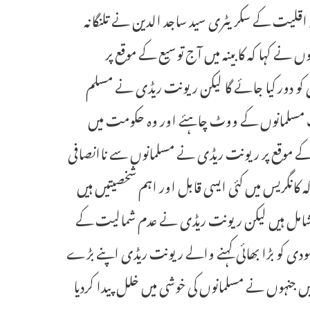
ے شعبہ اقلیت کے سکریٹری سید ساجد الدین نے تلنگانہ
وں نے کہا کہ کابینہ میں آج توسیع کے موقع پر
کمی کو دور کیا جائے گا لیکن ریونت ریڈی نے مسلم
رف مسلمانوں کے ووٹ چاہئے اور وہ حکومت میں
ی کے موقع پر ریونت ریڈی نے مسلمانوں سے ناانصافی
 کانگریس میں کئی ایسی قابل اور اہم شخصیتیں ہیں
 بھی شامل ہیں لیکن ریونت ریڈی نے عدم شمالیت کے
 مودی کو بڑا بھائی کہنے والے ریونت ریڈی اپنے بڑے
یں جنہوں نے مسلمانوں کی خوشی میں خلل پیدا کردیا