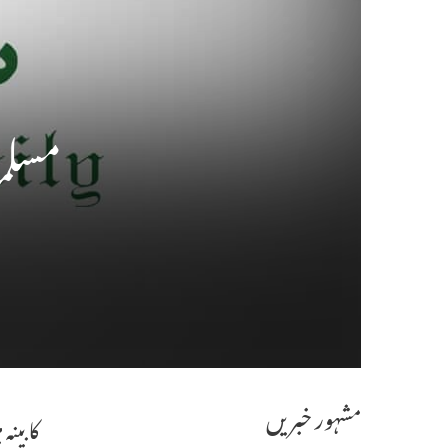
مسلما
مشہور خبریں
کابینہ