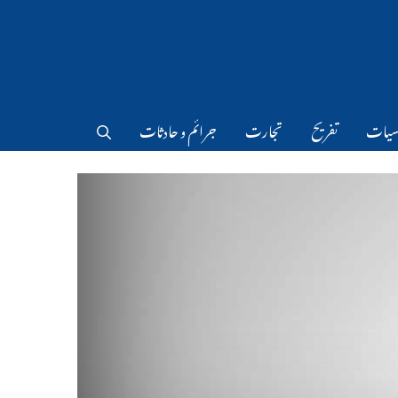
سیات
تفریح
تجارت
جرائم و حادثات