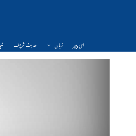
Ski
t
conten
ای پیپر
زبان
حدیث شریف
شہر