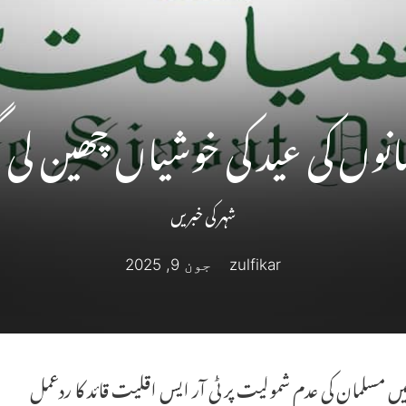
نوں کی عید کی خوشیاں چھین لی 
شہر کی خبریں
zulfikar
جون 9, 2025
 میں مسلمان کی عدم شمولیت پر ٹی آر ایس اقلیت قائد کا ردعمل