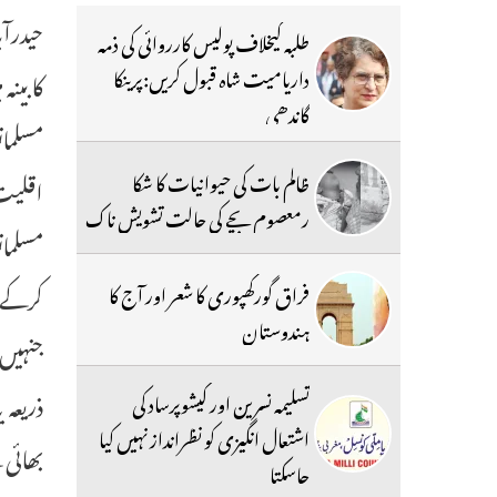
طلبہ کیخلاف پولیس کارروائی کی ذمہ
داریامیت شاہ قبول کریں:پرینکا
کابینہ
گاندھی
مسلمان
ظالم بات کی حیوانیات کا شکا
اقلیت
رمعصوم بچے کی حالت تشویش ناک
مسلمان
کرکے ع
فراق گورکھپوری کا شعر اور آج کا
ہندوستان
جنہیں 
ذریعہ 
تسلیمہ نسرین اور کیشوپرساد کی
اشتعال انگیزی کو نظرانداز نہیں کیا
بھائی 
جاسکتا