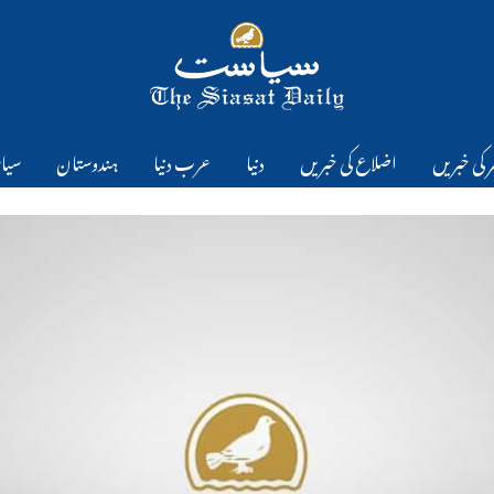
 کی خبریں
اضلاع کی خبریں
دنیا
عرب دنیا
ہندوستان
سیا