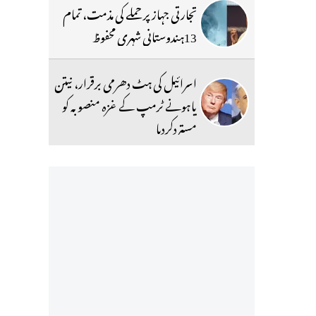
تجارتی جہاز پر حملے کی مذمت، تمام
13ہندوستانی شہری محفوظ
اسرائیل کی ہٹ دھرمی برقرار، نیتن
یاہونے ٹرمپ کے غزہ منصوبہ کو
مستردکردیا