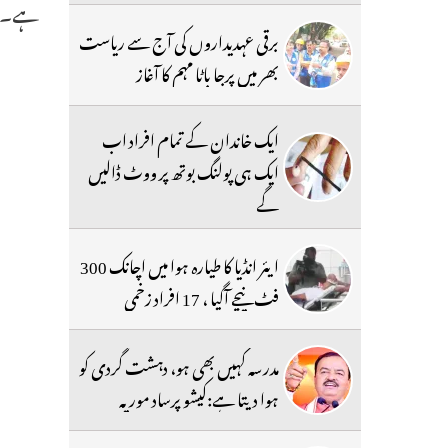
ہے۔ 1
برقی عہدیداروں کی آج سے ریاست
بھر میں پرجا باٹا مہم کا آغاز
ایک خاندان کے تمام افراد اب
ایک ہی پولنگ بوتھ پر ووٹ ڈالیں
گے
ایئر انڈیا کا طیارہ ہوا میں اچانک 300
فٹ نیچے آگیا ، 17 افراد زخمی
مدرسہ کہیں بھی ہو، دہشت گردی کو
ہوا دیتا ہے:کیشو پرساد موریہ