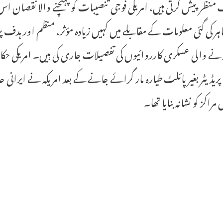
منظر پیش کرتی ہیں، امریکی فوجی تنصیبات کو پہنچنے والا نقصان اس
اہر کی گئی معلومات کے مقابلے میں کہیں زیادہ مؤثر، منظم اور ہد
نے والی عسکری کارروائیوں کی تفصیلات جاری کی ہیں۔ امریکی حکا
کیو۔1 پریڈیٹر بغیر پائلٹ طیارہ مار گرائے جانے کے بعد امریکہ نے ایران
مراکز کو نشانہ بنایا تھا۔