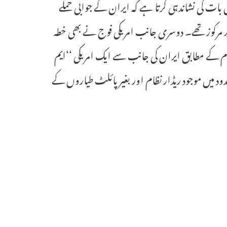
 بات کی نشاندہی کرتا ہے کہ ایران کے جوابی حملے
ف پر مرکوز تھے۔ دوسری جانب امریکی فوج نے بھی خطہ
م کے مطابق ایران کی جانب سے ایک امریکی ‘‘ایم
ی حدود میں موجود ریڈار نظام اور بغیر پائلٹ طیاروں کے