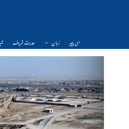
Ski
t
conten
ای پیپر
زبان
حدیث شریف
شہر