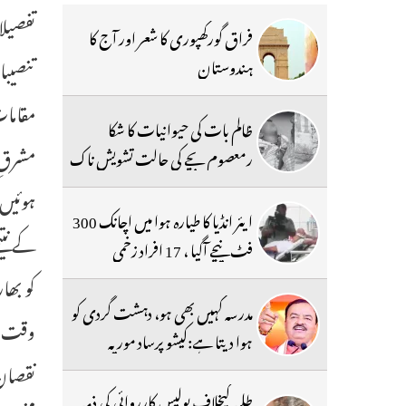
تفصیلا
فراق گورکھپوری کا شعر اور آج کا
تنصیبا
ہندوستان
مقامات
ظالم بات کی حیوانیات کا شکا
رمعصوم بچے کی حالت تشویش ناک
ہوئیں۔
ایئر انڈیا کا طیارہ ہوا میں اچانک 300
کے نتی
فٹ نیچے آگیا ، 17 افراد زخمی
کو بھا
مدرسہ کہیں بھی ہو، دہشت گردی کو
وقت می
ہوا دیتا ہے:کیشو پرساد موریہ
نقصان 
طلبہ کیخلاف پولیس کارروائی کی ذمہ