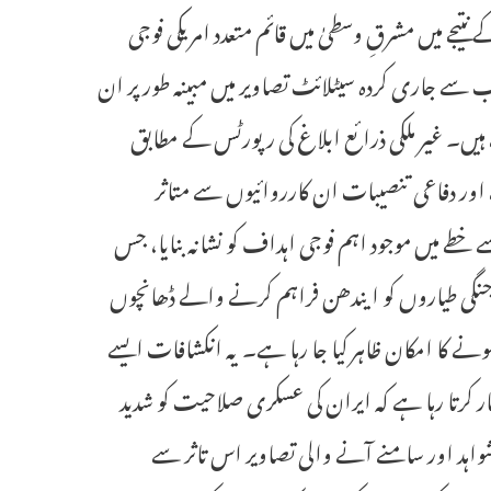
 نتیجے میں مشرقِ وسطیٰ میں قائم متعدد امریکی فوجی
 سے جاری کردہ سیٹلائٹ تصاویر میں مبینہ طور پر ان
 ہیں۔ غیر ملکی ذرائع ابلاغ کی رپورٹس کے مطابق
یں واقع کم از کم 20 امریکی فوجی اڈے اور دفاعی تنصیبات ان کارروائیوں سے متاثر
طے میں موجود اہم فوجی اہداف کو نشانہ بنایا، جس
ور جنگی طیاروں کو ایندھن فراہم کرنے والے ڈھانچوں
ہونے کا امکان ظاہر کیا جا رہا ہے۔ یہ انکشافات ایسے
ر کرتا رہا ہے کہ ایران کی عسکری صلاحیت کو شدید
 شواہد اور سامنے آنے والی تصاویر اس تاثر سے