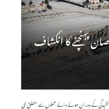
ری کشیدگی کے دوران ہونے والے حملوں سے متعلق نئی