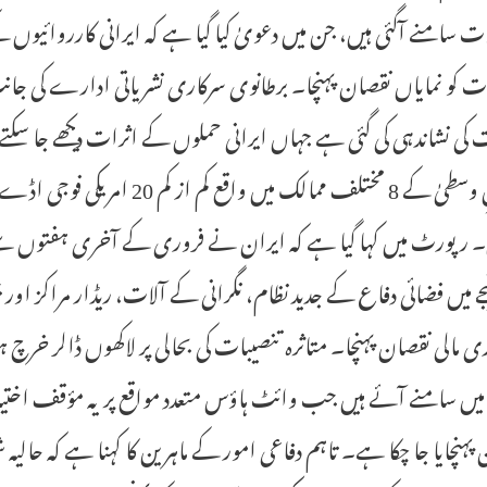
ت سامنے آگئی ہیں، جن میں دعویٰ کیا گیا ہے کہ ایرانی کارروائیوں کے
ت کو نمایاں نقصان پہنچا۔ برطانوی سرکاری نشریاتی ادارے کی جانب
 کی نشاندہی کی گئی ہے جہاں ایرانی حملوں کے اثرات دیکھے جا سکتے
مشرقِ وسطیٰ کے 8 مختلف ممالک م
 رپورٹ میں کہا گیا ہے کہ ایران نے فروری کے آخری ہفتوں سے خ
جے میں فضائی دفاع کے جدید نظام، نگرانی کے آلات، ریڈار مراکز ا
ری مالی نقصان پہنچا۔ متاثرہ تنصیبات کی بحالی پر لاکھوں ڈالر خرچ 
ں سامنے آئے ہیں جب وائٹ ہاؤس متعدد مواقع پر یہ مؤقف اختیا
پہنچایا جا چکا ہے۔ تاہم دفاعی امور کے ماہرین کا کہنا ہے کہ حالیہ