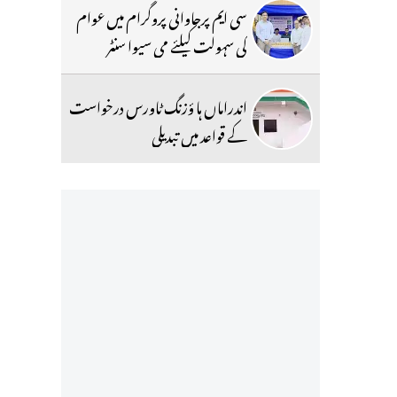
سی ایم پرجاوانی پروگرام میں عوام
کی سہولت کیلئے می سیوا سنٹر
اندراماں ہا ؤزنگ ٹاورس درخواست
کے قواعد میں تبدیلی