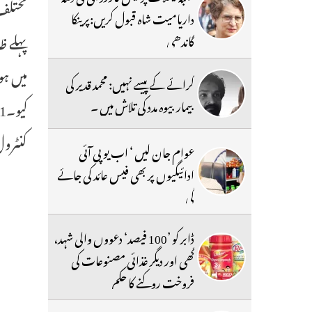
مختلف 
داریامیت شاہ قبول کریں:پرینکا
پہلے ظ
گاندھی
میں ہو
کرائے کے پیسے نہیں: محمد قدیر کی
بیمار بیوہ مدد کی تلاش میں ۔
کنٹرول 
عوام جان لیں ‘ اب یو پی آئی
ادائیگیوں پر بھی فیس عائد کی جائے
گی
ڈابر کو ’100 فیصد‘ دعووں والی شہد،
گھی اور دیگر غذائی مصنوعات کی
فروخت روکنے کا حکم