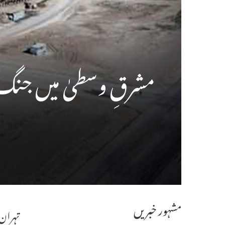
مشرقِ وسطیٰ میں جنگ کے دوران 20 امریکی مراکز 
مشہور خبریں
تہران 