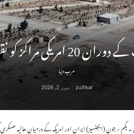
کو نقصان پہنچنے کا انکشاف
عرب دنیا
zulfikar
جون 2, 2026
۔ یکم ؍ جون (ایجنسیز) ایران اور امریکہ کے درمیان حالیہ عسک