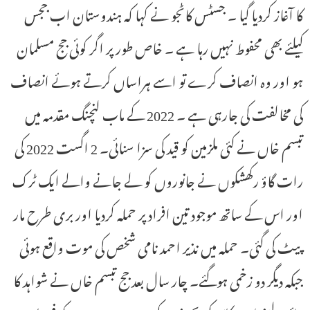
کا آغاز کردیا گیا ۔ جسٹس کاٹجو نے کہا کہ ہندوستان اب ججس
کیلئے بھی محفوط نہیں رہا ہے ۔ خاص طور پر اگر کوئی جج مسلمان
ہو اور وہ انصاف کرے تو اسے ہراساں کرتے ہوئے انصاف
کی مخالفت کی جارہی ہے ۔ 2022 کے ماب لنچنگ مقدمہ میں
تبسم خاں نے کئی ملزمین کو قید کی سزا سنائی۔ 2 اگست 2022 کی
رات گاؤ رکھشکوں نے جانوروں کو لے جانے والے ایک ٹرک
اور اس کے ساتھ موجود تین افراد پر حملہ کردیا اور بری طرح مار
پیٹ کی گئی۔ حملہ میں نذیر احمد نامی شخص کی موت واقع ہوئی
جبکہ دیگر دو زخمی ہوگئے۔ چار سال بعد جج تبسم خاں نے شواہد کا