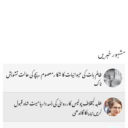
مشہور خبریں
ظالم بات کی حیوانیات کا شکا رمعصوم بچے کی حالت تشویش
ناک
طلبہ کیخلاف پولیس کارروائی کی ذمہ داریامیت شاہ قبول
کریں:پرینکا گاندھی