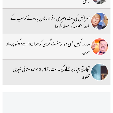
اسرائیل کی ہٹ دھرمی برقرار، نیتن یاہونے ٹرمپ کے
غزہ منصوبہ کو مستردکردیا
مدرسہ کہیں بھی ہو، دہشت گردی کو ہوا دیتا ہے:کیشو پرساد
موریہ
تجارتی جہاز پر حملے کی مذمت، تمام 13ہندوستانی شہری
محفوظ