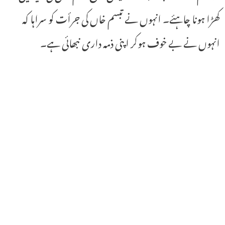
کھڑا ہونا چاہئے۔ انہوں نے تبسم خاں کی جرأت کو سراہا کہ
انہوں نے بے خوف ہوکر اپنی ذمہ داری نبھائی ہے۔