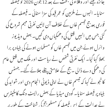
جائزہ لینے اور وکلاء کی بحث کے بعد 12 جون 2026 کو فیصلہ
سنایا۔ انہوں نے ملزمین کو عمر قید کی سزا سنائی ۔ فیصلہ کے
فوری بعد جج تبسم خاں کے خلاف آن لائین نفرتی مہم شروع کی
گئی جس میں انہیں قتل کی دھمکیاں دی گئیں۔ بعض ویڈیوز
وائرل ہوئے جن میں تبسم خاں کو مسلمان ہونے کی بنیاد پر برا
بھلا کہا گیا۔ ایک نفرتی شخص نے ریاست اور ملک میں قتل عام
کی دھمکی دے ڈالی ۔ جج کے علامتی پتلے جلائے گئے۔ جسٹس
کاٹجو نے کہا کہ تبسم خاں نے اپنی ڈیوٹی انجام دی اور شواہد کی
بنیاد پر فیصلہ سنایا۔ گودی میڈیا کے بعض رائیٹ ونگ کامنٹیٹرس
نے عدالت کے اس فیصلہ کو مسلم جج کی شناخت کے طور پر