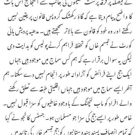
کے فیصلہ پر فرقہ پرست تنظیموں کی جانب سے احتجاج اس بات
کا واضح پیام دیتا ہے کہ گاؤ رکھشک گروپس قانون پر یقین نہیں
رکھتے اور وہ خود کو قانون سے بالاتر سمجھتے ہیں۔ مدھیہ پردیش ہائی
کورٹ نے تبسم خاں کو تحفظ فراہم کرنے پولیس کو ہدایت دی
لیکن یہ سوال برقرار ہے کہ ہم کس سماج میں موجود ہیں جہاں
ایک جج اپنے فرائض کو آزادانہ طور پر انجام نہیں دے سکتا۔ ہم
آخر ایسے سماج میں موجود ہیں جہاں اقلیتی طبقہ سے تعلق رکھنے
والے افراد کو ماب لنچنگ کے باوجود خاطیوں کو سزا قبول نہیں۔
خاص طور پر ایسے جج کی سزا جو مسلمان ہو۔ جسٹس کاٹجو نے کہا
کہ تمام انصاف پسند ہندوستانیوں کو جج تبسم خاں کی تائید میں