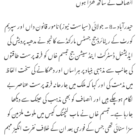
انصاف کے ساتھ کھڑا ہوں
حیدرآباد ۔8 ۔ جولائی (سیاست نیوز) نامور قانون داں اور سپریم
کورٹ کے ریٹائرڈ جج جسٹس مارکنڈے کاٹجو نے مدھیہ پردیش کی
ایڈیشنل ڈسٹرکٹ اینڈ سیشن جج تبسم خاں کو فرقہ پرست طاقتوں
کی جانب سے مذہبی بنیاد پر ہراساں اور دھمکانے کی سخت الفاظ
میں مذمت کی اور کہا کہ ملک میں جارحانہ فرقہ پرست عناصر بے
لگام ہوچکے ہیں اور انصاف کو بھی مذہب کی عینک سے دیکھا
جارہا ہے۔ تبسم خاں نے ماب لنچنگ کیس میں ملوث ملزمین کو
سزا سنائی تھی جس کے فوری بعد ان کے خلاف نفرت انگیز مہم