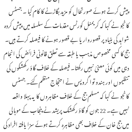
پیش کرتے ہوئے صورتحال کو مزید بگاڑنے کا کام کیا ۔ جسٹس
کاٹجو نے کہا کہ کریمنل کورٹس مقدمات کے سلسلہ میں پیش کردہ
شواہد کی بنیاد پر قصوروار یا بے قصور ہونے کا فیصلہ کرتے ہیں۔
جج کا کسی مخصوص مذہب یا طبقہ سے تعلق قانونی فرائض کی انجام
دہی میں کوئی معنیٰ نہیں رکھتا۔ فیصلہ کے خلاف گاؤ رکھشکوں کی
تنظیموں اور ہندو توا گروپس نے احتجاج منظم کئے۔ جسٹس
کاٹجو نے کہا کہ مسلم جج کے خلاف مظاہروں کا یہ پہلا واقعہ
نہیں ہے۔ 22 جون کو گاؤ رکھشک پریشد نے پنجاب کے موہالی
میں جج خان کے خلاف بھی مظاہرہ کرتے ہوئے سزا یافتہ افراد کی