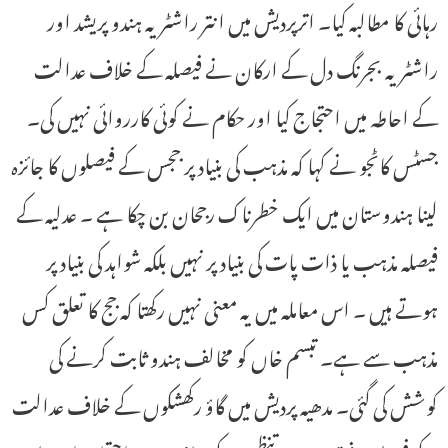
رہائی کا مطالبہ کیا۔ اترپردیش میں انتر راشٹریہ ہندو پریشد اور
راشٹریہ بجرنگ دل کے ارکان نے فیصلہ کے خلاف عدالت
کے احاطہ میں احتجاج کیا اور حکام نے کوئی کارروائی نہیں کی۔
جسٹس کاٹجو نے کہا کہ مذہب کی بنیاد پر ججس کے فیصلوں کا جائزہ
لینا ہندوستان میں ایک خطرناک رجحان بن چکا ہے ۔ عدلیہ کے
فیصلہ مذہب یا ذات پات کی بنیاد پر نہیں بلکہ شواہد کی بنیاد پر
ہوتے ہیں ۔ اس معاملہ میں یہ معنی نہیں رکھتا کہ جج کا تعلق کس
مذہب سے ہے۔ تبسم خاں کو مخالف ہندو ثابت کرنے کی
کوشش کی گئی۔ مدھیہ پردیش میں گاؤ رکھشکوں کے خلاف عدالت