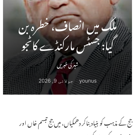
ملک میں انصاف، خطرہ بن
گیا: جسٹس مارکنڈے کاٹجو
شہر کی خبریں
younus
جولائی 9, 2026
جج کے مذہب کو بنیاد بناکر دھمکیاں، میں جج تبسم خاں اور