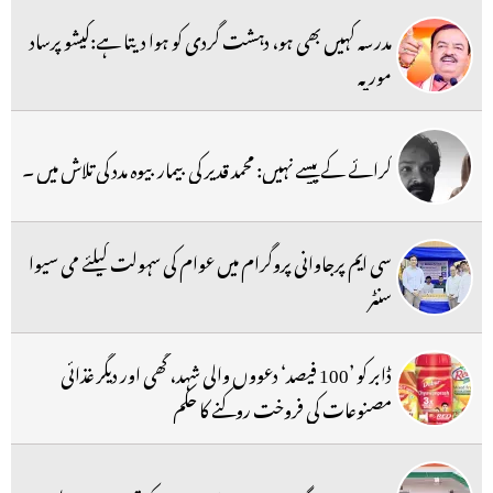
مدرسہ کہیں بھی ہو، دہشت گردی کو ہوا دیتا ہے:کیشو پرساد
موریہ
کرائے کے پیسے نہیں: محمد قدیر کی بیمار بیوہ مدد کی تلاش میں ۔
سی ایم پرجاوانی پروگرام میں عوام کی سہولت کیلئے می سیوا
سنٹر
ڈابر کو ’100 فیصد‘ دعووں والی شہد، گھی اور دیگر غذائی
مصنوعات کی فروخت روکنے کا حکم