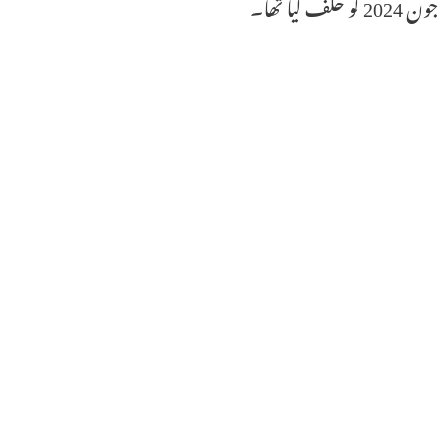
جون 2024 کو حلف لیا تھا۔