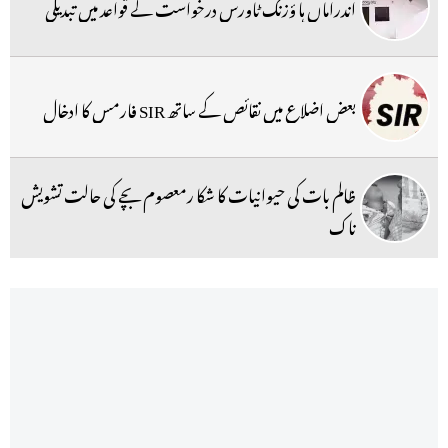
اندراماں ہا ؤزنگ ٹاورس درخواست کے قواعد میں تبدیلی
بعض اضلاع میں نقائص کے ساتھ SIR فارمس کا ادخال
ظالم بات کی حیوانیات کا شکا رمعصوم بچے کی حالت تشویش
ناک