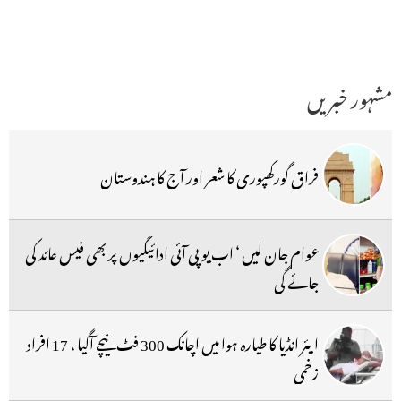
مشہور خبریں
فراق گورکھپوری کا شعر اور آج کا ہندوستان
عوام جان لیں ‘ اب یو پی آئی ادائیگیوں پر بھی فیس عائد کی
جائے گی
ایئر انڈیا کا طیارہ ہوا میں اچانک 300 فٹ نیچے آگیا ، 17 افراد
زخمی