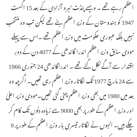
اعظم رہے تھے ۔ ویسے پنڈت نہرو آزادی کے بعد 15 اگست
1947 کو ہندوستان کے وزیر اعظم بنے تھے لیکن تب وہ منتخب
نہیں بلکہ عبوری حکومت میں وزیر اعظم تھے ۔اس سے پہلے
مودی سابق وزیر اعظم اندرا گاندھی کے 4077 دن کے دورِ
اقتدار سے آگے نکل گئے تھے ۔ اندراگاندھی 24 جنوری 1966
سے 24 مارچ 1977 تک لگاتار وزیر اعظم رہی تھیں۔ اگرچہ وہ
بعد میں 1980 میں بھی وزیر اعظم چنی گئی تھیں۔مودی وزیر اعلیٰ
اور وزیر اعظم کے طور پر بھی 9000 سے زیادہ دنوں تک کام کر
چکے ہیں۔ انہوں نے لگاتار تیسری بار وزیر اعظم کے طور پر 9