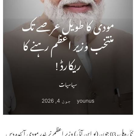
مودی کا طویل عرصے تک
منتخب وزیر اعظم رہنے کا
ریکارڈ !
سیاسیات
younus
جون 4, 2026
نئی دہلی، 03 جون (یو این آئی) وزیر اعظم نریندر مودی آئندہ دس