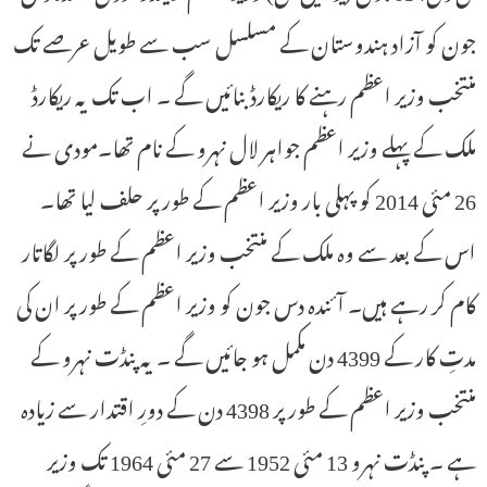
جون کو آزاد ہندوستان کے مسلسل سب سے طویل عرصے تک
منتخب وزیر اعظم رہنے کا ریکارڈ بنائیں گے ۔ اب تک یہ ریکارڈ
ملک کے پہلے وزیر اعظم جواہر لال نہرو کے نام تھا۔مودی نے
26 مئی 2014 کو پہلی بار وزیر اعظم کے طور پر حلف لیا تھا۔
اس کے بعد سے وہ ملک کے منتخب وزیر اعظم کے طور پر لگاتار
کام کر رہے ہیں۔ آئندہ دس جون کو وزیر اعظم کے طور پر ان کی
مدتِ کار کے 4399 دن مکمل ہو جائیں گے ۔ یہ پنڈت نہرو کے
منتخب وزیر اعظم کے طور پر 4398 دن کے دورِ اقتدار سے زیادہ
ہے ۔ پنڈت نہرو 13 مئی 1952 سے 27 مئی 1964 تک وزیر