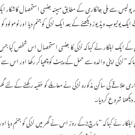
 ایک یوٹیوب ویڈیوز دیکھنے کے بعد ایک لڑکی کوجنم دیا اور نومولود کو
کے ایک اہلکار نے کہاکہ لڑکی کا جنسی استحصال اس شخص کیا جس 
اکہ ”لڑکی اپنی والدہ سے حمل کے پیٹ کوچھپاکر رکھا اور اس سے
ری علاقے کی ساکن مذکورہ لڑکی نے معاملے کو خفیہ رکھنے کے لئے گھر 
 دیکھنا شروع کردیا۔
پولیس اہلکار نے کہاکہ ”مارچ2کے روز اس نے گھر میں لڑکی