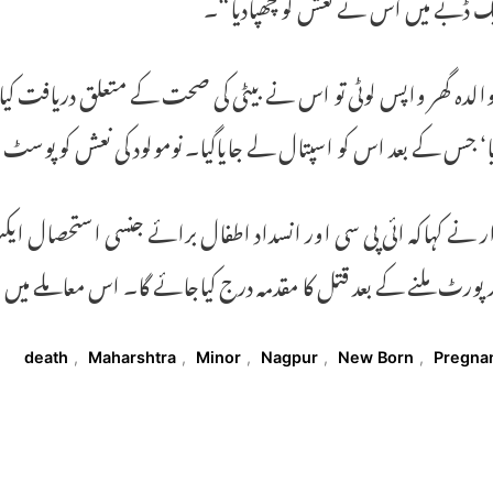
یک ڈبے میں اس نے نعش کو چھپادیا“۔
دہ گھر واپس لوٹی تو اس نے بیٹی کی صحت کے متعلق دریافت کیا۔ ا
ا‘ جس کے بعد اس کو اسپتال لے جایاگیا۔ نومولود کی نعش کو پوسٹ 
ار نے کہاکہ ائی پی سی اور انسداد اطفال برائے جنسی استحصال
رپورٹ ملنے کے بعد قتل کا مقدمہ درج کیاجائے گا۔ اس معاملے می
T
death
,
Maharshtra
,
Minor
,
Nagpur
,
New Born
,
Pregna