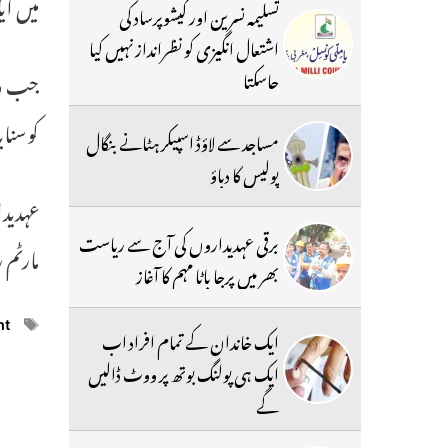
میں ا
تسلیمہ نسرین اور کیشوپرساد کی
اشتعال انگیزی کو نظرانداز نہیں کیا
جاسکتا
جب وال
کوسنای
مساجد سے لاؤڈ اسپیکر ہٹانے بنگال
پولیس کا دباؤ
عہدید
برقی عہدیداروں کی آج سے ریاست
مارٹم 
بھر میں پرجا باٹا مہم کا آغاز
ags
nt
ایک خاندان کے تمام افراد اب
ایک ہی پولنگ بوتھ پر ووٹ ڈالیں
گے