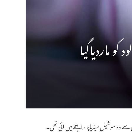
 کو ماردیاگیا
سے وہ سوشیل میڈیاپر رابطے میں ائی تھی۔