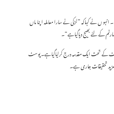
نہو ں نے کہاکہ ”لڑکی نے سارا معاملہ اپنا ماں
مارٹم کے لئے بھیج دیاگیاہے“۔
 ایکٹ کے تحت ایک مقدمہ درج کرلیاگیاہے۔ پوسٹ
ں مزید تحقیقات جاری ہے۔