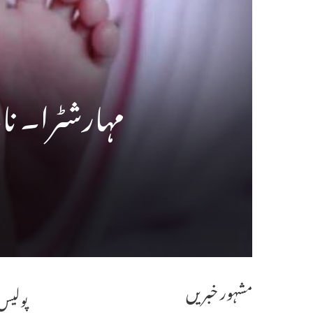
مہارشٹرا۔ نابا
مشہور خبریں
پولیس 