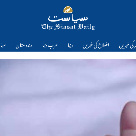
 کی خبریں
اضلاع کی خبریں
دنیا
عرب دنیا
ہندوستان
سیا