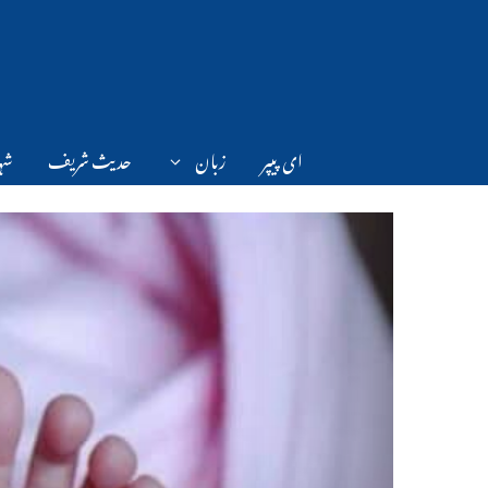
Ski
t
conten
ای پیپر
زبان
حدیث شریف
شہر