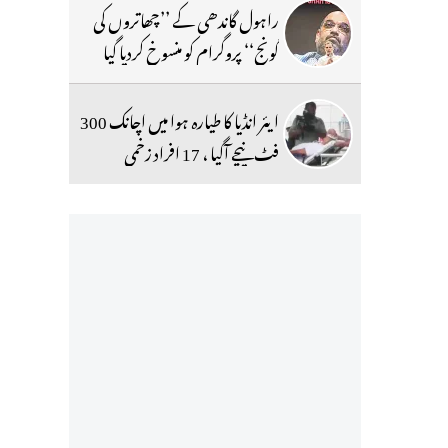
راہول گاندھی کے ’’چھاتروں کی
گونج‘‘ پروگرام کو منسوخ کردیا گیا
ایئر انڈیا کا طیارہ ہوا میں اچانک 300
فٹ نیچے آگیا ، 17 افراد زخمی