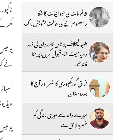
ظالم بات کی حیوانیات کا شکا
گھر کے
رمعصوم بچے کی حالت تشویش ناک
طلبہ کیخلاف پولیس کارروائی کی ذمہ
پولیس 
داریامیت شاہ قبول کریں:پرینکا
نے کہ
گاندھی
فراق گورکھپوری کا شعر اور آج کا
امبازا
ہندوستان
ویڈیوز
میرے والد سے میری زندگی کو
خطرہ لاحق ہے