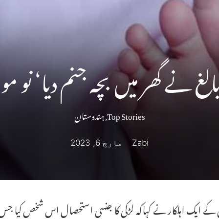
لغ نے گھر میں بچہ جنم دیا‘ نو مولود
Top Stories
,
ہندوستان
Zabi
مارچ 6, 2023
کے ایک اہلکار نے کہاکہ لڑکی کا جنسی استحصال اس شخص کیا جس 