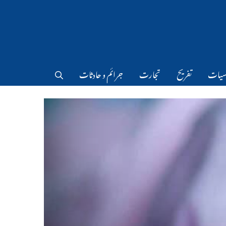
سیات
تفریح
تجارت
جرائم و حادثات