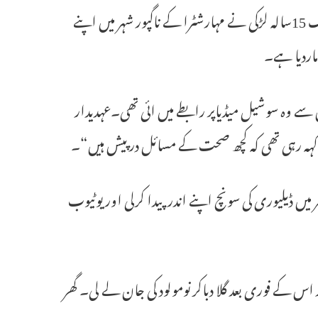
ناگپور۔ پولیس سے ملی جانکاری کے مطابق مبینہ جنسی استحصال کاشکار ایک 15سالہ لڑکی نے مہارشٹرا کے ناگپور شہر میں اپنے
 ماردیا ہے۔
سے وہ سوشیل میڈیاپر رابطے میں ائی تھی۔عہدیدار
 کہہ رہی تھی کہ کچھ صحت کے مسائل درپیش ہیں“۔
میں ڈیلیوری کی سونچ اپنے اندر پیدا کرلی اور یوٹیوب
 کو جنم دیا اور اس کے فوری بعد گلا دباکر نومولود کی جان لے لی۔ گھر