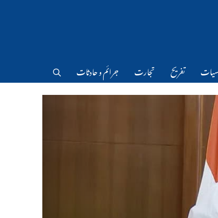
سیات
تفریح
تجارت
جرائم و حادثات