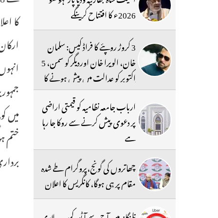
2026ء کا افتتاح کرینگے
کا اعل
ارکان 
3 کروڑ روپئے کا فراڈ کیس: سلمان
خان، الویرا خان اوردیگر کو سمن، 5
انہوں 
اکتوبر کو عدالت میں پیش ہونے کا
جمہور
حکم
ارباب جامعہ نظامیہ کو قیمتی اراضی
میں ک
پر دعوی پیش کرنے سے روکا جا رہا
ہے
برداری
چھاتروں کی گونج،پروگرام طے شدہ
مقام پر ہی ہوگا، کانگریس کا اعلان
تلنگانہ میں آج سے آٹو، کیب ، لاری