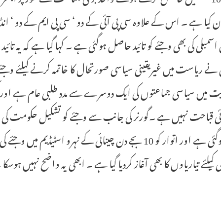
ان کیا ہے ۔ اس کے علاوہ سی پی آئی کے دو ‘ سی پی ایم کے دو ‘ 
اسمبلی کی بھی وجئے کو تائید حاصل ہوگئی ہے ۔ کہا گیا ہے کہ یہ تائی
نے ریاست میں غیریقینی سیاسی صورتحال کا خاتمہ کرنے کیلئے وجئے کی 
یت میں سیاسی جماعتوں کی ایک دوسرے سے مدد طلبی عام ہے اور 
وئی قباحت نہیں ہے ۔گورنر کی جانب سے وجئے کو تشکیل حکومت کی
ختم ہوگئی ہے اور اتوار کو 10 بجے دن چینائی کے نہرو ا
 کیلئے تیاریاوں کا بھی آغاز کردیا گیا ہے ۔ ابھی یہ واضح نہیں ہ