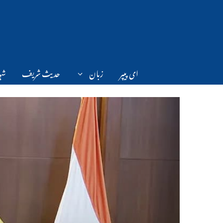
Ski
t
conten
ای پیپر
زبان
حدیث شریف
شہر