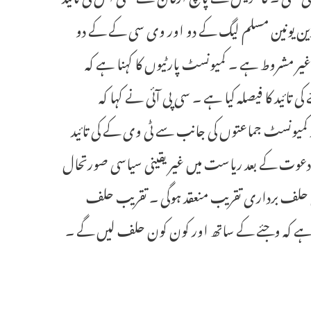
انڈین یونین مسلم لیگ کے دو اور وی سی کے کے دو
د غیر مشروط ہے ۔ کمیونسٹ پارٹیوں کا کہنا ہے کہ
تائید کا فیصلہ کیا ہے ۔ سی پی آئی نے کہا کہ
کمیونسٹ جماعتوں کی جانب سے ٹی وی کے کی تائید
 دعوت کے بعد ریاست میں غیر یقینی سیاسی صورتحال
سٹیڈیم میں وجئے کی حلف برداری تقریب منعقد ہوگی ۔ تقریب حلف
وسکا ہے کہ وجئے کے ساتھ اور کون کون حلف لیں گے ۔