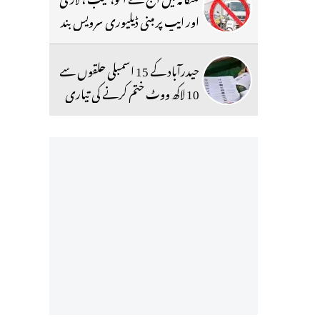
اور ایپ پر مبنی ڈیلیوری سرویس بند
حیدرآباد کے 15 اسمبلی حلقوں سے
10 لاکھ ووٹ ختم کرنے کی تیاری