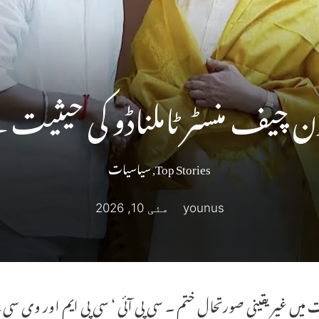
Top Stories
,
سیاسیات
younus
مئی 10, 2026
میں غیر یقینی صورتحال ختم ۔ سی پی آئی ‘ سی پی ایم اور وی سی ک