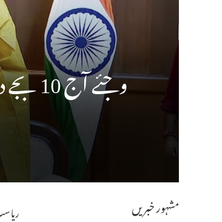
وجئے آج 10 بجے دن چیف منسٹر ٹاملناڈو کی حیثیت سے حلف لیں گے
مشہور خبریں
ریاست 