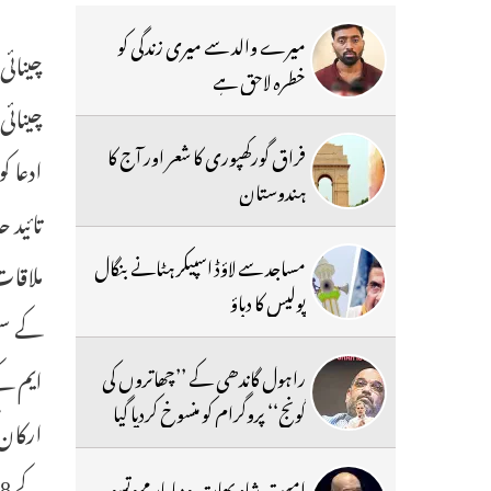
میرے والد سے میری زندگی کو
خطرہ لاحق ہے
چینائی
فراق گورکھپوری کا شعر اور آج کا
ادعا ک
ہندوستان
تائید 
مساجد سے لاؤڈ اسپیکر ہٹانے بنگال
ملاقات
پولیس کا دباؤ
کے سین
راہول گاندھی کے ’’چھاتروں کی
گونج‘‘ پروگرام کو منسوخ کردیا گیا
امیت شاہ بھارتیہ ودیا پار مہوتسو