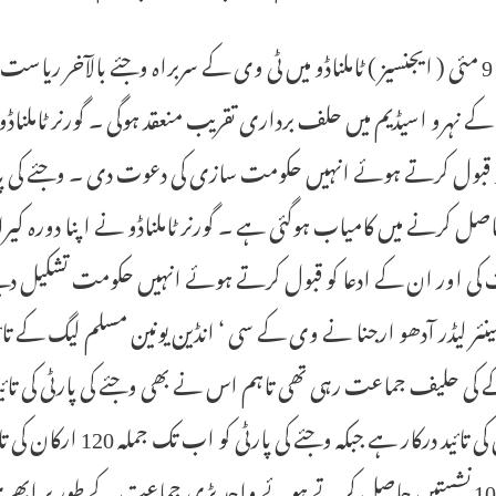
 کے نہرو اسیڈیم میں حلف برداری تقریب منعقد ہوگی ۔ گورنر ٹامل
و قبول کرتے ہوئے انہیں حکومت سازی کی دعوت دی ۔ وجئے کی پارٹ
حاصل کرنے میں کامیاب ہوگئی ہے ۔ گورنر ٹاملناڈو نے اپنا دورہ 
 کی اور ان کے ادعا کو قبول کرتے ہوئے انہیں حکومت تشکیل دین
ئر لیڈر آدھو ارجنا نے وی کے سی ‘ انڈین یونین مسلم لیگ کے ت
ارکان کی تائید درکار 
کے 108 نشستیں حاصل کرتے ہوئے واحد بڑی جماعت کے طور پر ابھر