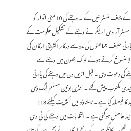
چینائی 9 مئی ( ایجنسیز ) ٹاملناڈو میں ٹی وی کے سربراہ وجئے بالآخر ریاست کے چیف منسٹر بنیں گے ۔ وجئے کی 10 مئی اتوار کو
ناڈو مسٹر آر وی ارلیکر نے وجئے کے تشکیل حکومت کے
ی حلیف جماعتوں کی مدد سے درکار اکثریتی ارکان کی
کیرالا منسوخ کرتے ہوئے لوک بھون میں وجئے سے
ے کی دعوت دی ۔ قبل ازیں دن میں وجئے کی پارٹی
ائیدی مکتوب پیش کئے ۔ انڈین یونین مسلم لیگ ڈی
ایم کے کی حلیف جماعت رہی تھی تاہم اس نے بھی وجئے کی پارٹی کی تائید کا فیصلہ کیا ہے ۔ ٹاملناڈو میں اکثریت کیلئے 118
ہے جبکہ وجئے کی پارٹی کو اب تک جملہ 120 ارکان کی تائید حاصل ہوگئی ہے ۔ انتخابات میں وجئے کی ٹی وی
ی تھی ۔ کانگریس کے پانچ ارکان نے بھی اس کی تائید