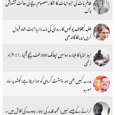
ظالم بات کی حیوانیات کا شکا رمعصوم بچے کی حالت تشویش
ناک
طلبہ کیخلاف پولیس کارروائی کی ذمہ داریامیت شاہ قبول
کریں:پرینکا گاندھی
ایئر انڈیا کا طیارہ ہوا میں اچانک 300 فٹ نیچے آگیا ، 17 افراد
زخمی
مدرسہ کہیں بھی ہو، دہشت گردی کو ہوا دیتا ہے:کیشو پرساد
موریہ
کرائے کے پیسے نہیں: محمد قدیر کی بیمار بیوہ مدد کی تلاش میں ۔