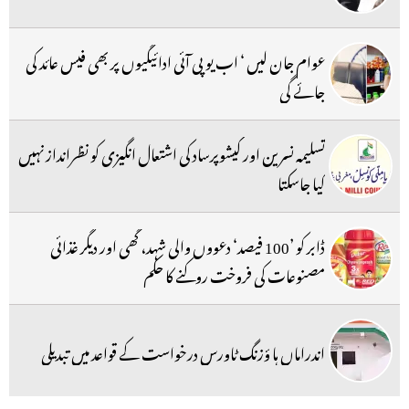
عوام جان لیں ‘ اب یو پی آئی ادائیگیوں پر بھی فیس عائد کی
جائے گی
تسلیمہ نسرین اور کیشوپرساد کی اشتعال انگیزی کو نظرانداز نہیں
کیا جاسکتا
ڈابر کو ’100 فیصد‘ دعووں والی شہد، گھی اور دیگر غذائی
مصنوعات کی فروخت روکنے کا حکم
اندراماں ہا ؤزنگ ٹاورس درخواست کے قواعد میں تبدیلی