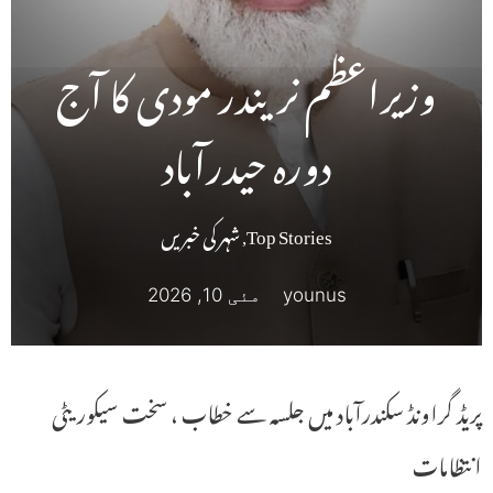
وزیراعظم نریندر مودی کا آج
دورہ حیدرآباد
Top Stories
,
شہر کی خبریں
younus
مئی 10, 2026
پریڈ گراونڈ سکندرآباد میں جلسہ سے خطاب ، سخت سیکوریٹی
انتظامات