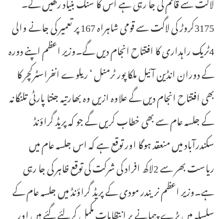
لاگت سے قائم کی جا رہی ہے اس کا سنگ بنیاد رکھیں گے۔
3175کروڑ کی لاگت سے قومی شاہراہ 167 پر تعمیر کی جانے والی
4ٹریک راہداری کا افتتاح انجام دیں گے۔وزیر اعظم اپنے دورہ
کے دوران انڈین آئیل ملکا پور ٹرمنل ‘ ریلوے انفراسٹرکچر کا
بھی افتتاح انجام دیں گے علاوہ ازیں وہ بھارتیہ جنتا پارٹی تلنگانہ
کے جلسہ عام سے بھی خطاب کریں گے جو کہ پریڈ گراؤنڈ
سکندرآباد میں منعقد ہوگا اور توقع ہے کہ اس جلسہ عام میں
ریاست بھر سے 2لاکھ افراد کی شرکت کی توقع ظاہر کی جا رہی
ہے۔وزیر اعظم نریندر مودی کے پریڈ گراؤنڈ میں جلسہ عام کے
سلسلہ میں بڑے پیمانے پر انتظامات مکمل کرلئے گئے ہیں اور