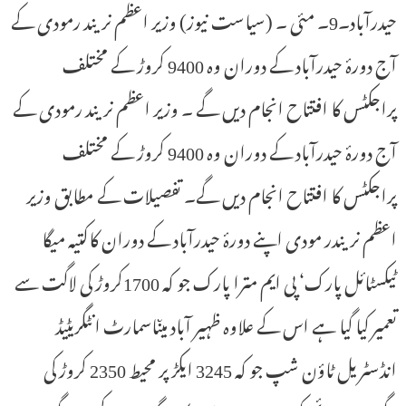
حیدرآباد۔9۔ مئی ۔ (سیاست نیوز) وزیر اعظم نریند رمودی کے
آج دورۂ حیدرآباد کے دوران وہ 9400 کروڑ کے مختلف
پراجکٹس کا افتتاح انجام دیں گے ۔ وزیر اعظم نریند رمودی کے
آج دورۂ حیدرآباد کے دوران وہ 9400 کروڑ کے مختلف
پراجکٹس کا افتتاح انجام دیں گے۔ تفصیلات کے مطابق وزیر
اعظم نریندر مودی اپنے دورۂ حیدرآباد کے دوران کاکتیہ میگا
ٹیکسٹائل پارک‘ پی ایم مترا پارک جو کہ 1700کروڑ کی لاگت سے
تعمیر کیا گیا ہے اس کے علاوہ ظہیر آباد میںاسمارٹ انٹگریٹیڈ
انڈسٹریل ٹاؤن شپ جو کہ 3245 ایکڑ پر محیط 2350 کروڑ کی