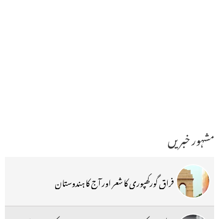
مشہور خبریں
فراق گورکھپوری کا شعر اور آج کا ہندوستان