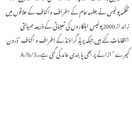
محکمہ پولیس نے جلسہ عام کے اطراف واکناف کے علاقوں میں
زائد از 2000 پولیس اہلکاروں کی تعیناتی کے ذریعہ صیانتی
انتظامات کئے ہیں جبکہ پریڈ گراؤنڈ کے اطراف و اکناف ’ڈرون
کیمرے ‘ اڑانے پر بھی پابندی عائد کی گئی ہے۔3/A/b