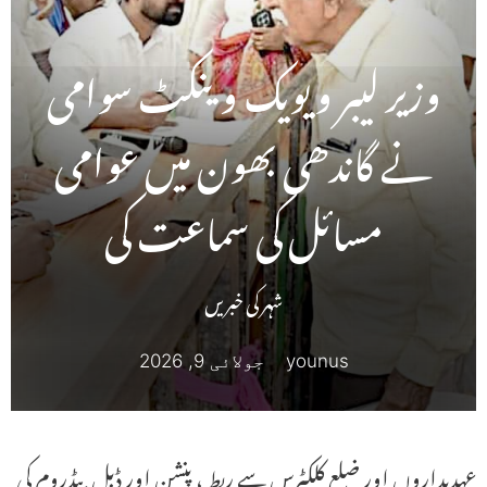
وزیر لیبر ویویک وینکٹ سوامی
نے گاندھی بھون میں عوامی
مسائل کی سماعت کی
شہر کی خبریں
younus
جولائی 9, 2026
عہدیداروں اور ضلع کلکٹرس سے ربط ، پنشن اور ڈبل بیڈروم کی