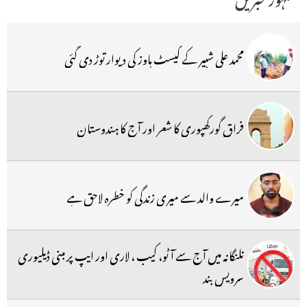
محمد علی شبیر کے گیسٹ ہاوز کی دیوار توڑ دی گئی
فراق گورکھپوری کا شعر اور آج کا ہندوستان
میرے والد سے میری زندگی کو خطرہ لاحق ہے
تلنگانہ میں آج سے آٹو، کیب ، لاری اور ایپ پر مبنی ڈیلیوری
سرویس بند