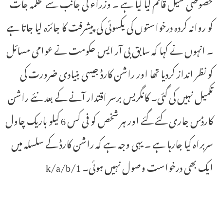
خصوصی سیل قائم کیا گیا ہے ۔ وزراء کی جانب سے محکمہ جات
کو روانہ کردہ درخواستوں کی یکسوئی کی پیشرفت کا جائزہ لیا جاتا ہے
۔ انہوں نے کہا کہ سابق بی آر ایس حکومت نے عوامی مسائل
کو نظر انداز کردیا تھا اور راشن کارڈ جیسی بنیادی ضرورت کی
تکمیل نہیں کی گئی۔ کانگریس برسر اقتدار آنے کے بعد نئے راشن
کارڈس جاری کئے گئے اور ہر شخص کو فی کس 6 کیلو باریک چاول
سربراہ کیا جارہا ہے ۔ یہی وجہ ہے کہ راشن کارڈ کے سلسلہ میں
ایک بھی درخواست وصول نہیں ہوئی۔ 1/k/a/b