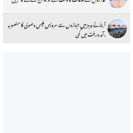
آبنائے ہرمز میں جہازوں سے سرویس فیس وصولی کا منصوبہ
،آمد ورفت میں کمی