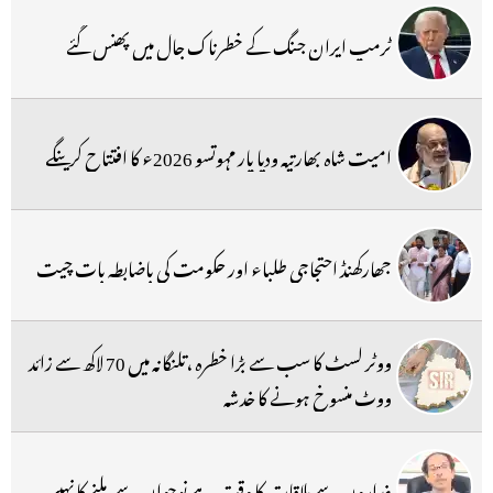
ٹرمپ ایران جنگ کے خطرناک جال میں پھنس گئے
امیت شاہ بھارتیہ ودیا پار مہوتسو 2026ء کا افتتاح کرینگے
جھارکھنڈ احتجاجی طلباء اور حکومت کی باضابطہ بات چیت
ووٹر لسٹ کا سب سے بڑا خطرہ ،تلنگانہ میں 70 لاکھ سے زائد
ووٹ منسوخ ہونے کا خدشہ
غداروں سے ملاقات کا وقت ہے نوجوان سے ملنے کا نہیں