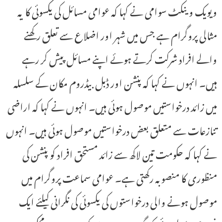
ویویک وینکٹ سوامی نے کہا کہ عوامی مسائل کی یکسوئی کا یہ
مثالی پروگرام ہے جس میں شہر اور اضلاع سے تعلق رکھنے
والے افراد شرکت کرتے ہوئے اپنے مسائل پیش کر رہے
ہیں۔ انہوں نے کہا کہ پنشن اور ڈبل بیڈروم مکان کے سلسلہ
میں زائد درخواستیں موصول ہوئی ہیں۔ انہوں نے کہا کہ اراضی
تنازعات سے متعلق بعض درخواستیں موصول ہوئی ہیں۔ انہوں
نے کہا کہ حکومت تین لاکھ سے زائد مستحق افراد کو پنشن کی
منظوری کا منصوبہ رکھتی ہے۔ عوامی سماعت پروگرام میں
موصول ہونے والی درخواستوں کی یکسوئی کی نگرانی کیلئے ایک