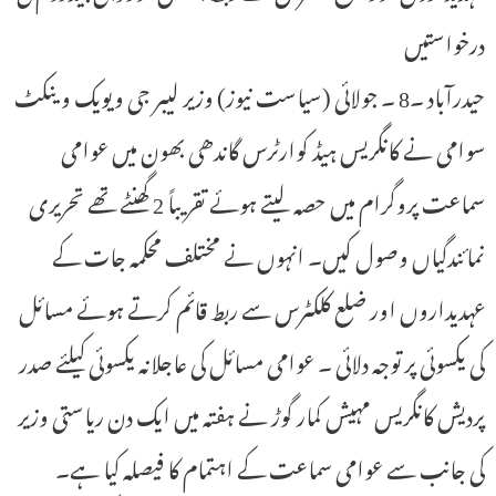
درخواستیں
حیدرآباد ۔8 ۔ جولائی (سیاست نیوز) وزیر لیبر جی ویویک وینکٹ
سوامی نے کانگریس ہیڈ کوارٹرس گاندھی بھون میں عوامی
سماعت پروگرام میں حصہ لیتے ہوئے تقریباً 2 گھنٹے تھے تحریری
نمائندگیاں وصول کیں۔ انہوں نے مختلف محکمہ جات کے
عہدیداروں اور ضلع کلکٹرس سے ربط قائم کرتے ہوئے مسائل
کی یکسوئی پر توجہ دلائی ۔ عوامی مسائل کی عاجلانہ یکسوئی کیلئے صدر
پردیش کانگریس مہیش کمار گوڑ نے ہفتہ میں ایک دن ریاستی وزیر
کی جانب سے عوامی سماعت کے اہتمام کا فیصلہ کیا ہے۔