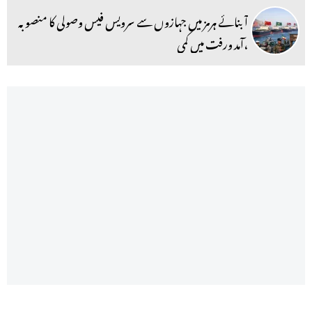
آبنائے ہرمز میں جہازوں سے سرویس فیس وصولی کا منصوبہ
،آمد ورفت میں کمی