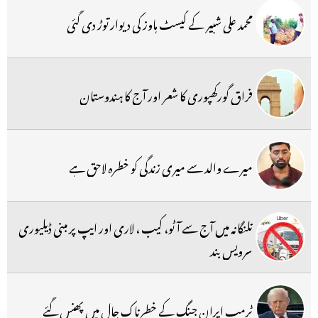
محمد علی شبیر کے گیسٹ ہاوز کی دیوار توڑ دی گئی
فراق گورکھپوری کا شعر اور آج کا ہندوستان
میرے والد سے میری زندگی کو خطرہ لاحق ہے
تلنگانہ میں آج سے آٹو، کیب ، لاری اور ایپ پر مبنی ڈیلیوری
سرویس بند
ٹرمپ ایران جنگ کے خطرناک جال میں پھنس گئے