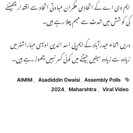
ایم وی اے کے اتحادی حکمران مہاوتی اتحاد سے اقتدار چھیننے
کی کوشش میں شدت سے مہم چلا رہے ہیں۔
دریں اثناء حیدرآباد کے ایم پی اسد الدین اویسی مہاراشٹر میں
زیادہ سے زیادہ سیٹیں جیتنے میں کوئی کسر نہیں چھوڑ رہے ہیں۔
Tags
AIMIM
,
Asadiddin Owaisi
,
Assembly Polls
2024
,
Maharshtra
,
Viral Video