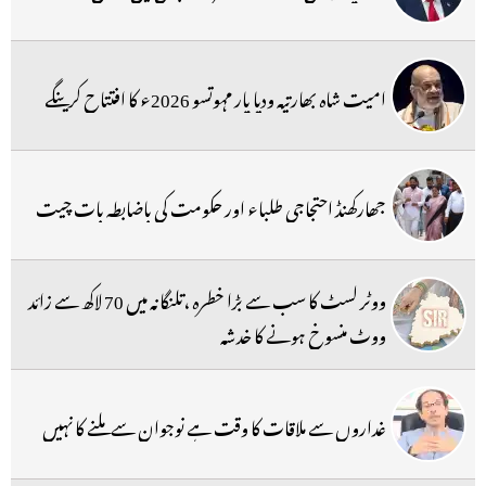
امیت شاہ بھارتیہ ودیا پار مہوتسو 2026ء کا افتتاح کرینگے
جھارکھنڈ احتجاجی طلباء اور حکومت کی باضابطہ بات چیت
ووٹر لسٹ کا سب سے بڑا خطرہ ،تلنگانہ میں 70 لاکھ سے زائد
ووٹ منسوخ ہونے کا خدشہ
غداروں سے ملاقات کا وقت ہے نوجوان سے ملنے کا نہیں