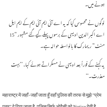
ہونے میں۔
لوگوں نے محسوس کیا کہ یہ اے آئی ایم آئی ایم کے ایم ایل
اے اکبر الدین اویسی کے برسوں پہلے کیے گئے مشہور “15
منٹ” ریمارک کا بالواسطہ حوالہ ہے۔
یہ کہنے کے فوراً بعد اویسی نے مسکراتے ہوئے کہا، ’’بہت
معذرت۔‘‘
महाराष्ट्र में जहाँ-जहाँ जाता हूँ वहाँ पुलिस की तरफ से मुझे "प्रेम
पत्र" दे दिया जाता है, पुलिस सिर्फ ओवैसी को Notice देती है,