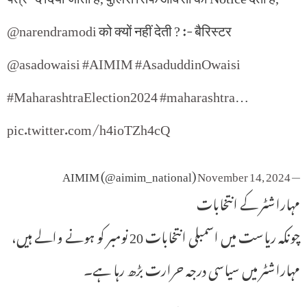
@narendramodi
को क्यों नहीं देती ? :- बैरिस्टर
@asadowaisi
#AIMIM
#AsaduddinOwaisi
#MaharashtraElection2024
#maharashtra
…
pic.twitter.com/h4ioTZh4cQ
November 14, 2024
— AIMIM (@aimim_national)
مہاراشٹر کے انتخابات
چونکہ ریاست میں اسمبلی انتخابات 20 نومبر کو ہونے والے ہیں،
مہاراشٹر میں سیاسی درجہ حرارت بڑھ رہا ہے۔