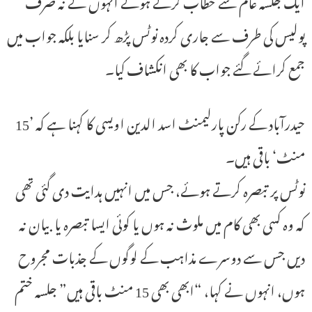
ایک جلسہ عام سے خطاب کرتے ہوئے انہوں نے نہ صرف
پولیس کی طرف سے جاری کردہ نوٹس پڑھ کر سنایا بلکہ جواب میں
جمع کرائے گئے جواب کا بھی انکشاف کیا۔
حیدرآباد کے رکن پارلیمنٹ اسد الدین اویسی کا کہنا ہے کہ ’15
منٹ‘ باقی ہیں۔
نوٹس پر تبصرہ کرتے ہوئے، جس میں انہیں ہدایت دی گئی تھی
کہ وہ کسی بھی کام میں ملوث نہ ہوں یا کوئی ایسا تبصرہ یا بیان نہ
دیں جس سے دوسرے مذاہب کے لوگوں کے جذبات مجروح
ہوں، انہوں نے کہا، “ابھی بھی 15 منٹ باقی ہیں” جلسہ ختم