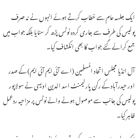
ایک جلسہ عام سے خطاب کرتے ہوئے انہوں نے نہ صرف
پولیس کی طرف سے جاری کردہ نوٹس پڑھ کر سنایا بلکہ جواب میں
جمع کرائے گئے جواب کا بھی انکشاف کیا۔
آل انڈیا مجلس اتحاد المسلمین (اے آئی ایم آئی ایم) کے صدر
اور حیدرآباد کے رکن پارلیمنٹ اسد الدین اویسی نے سولاپور
پولیس کی جانب سے موصول ہونے والے نوٹس پر مزاحیہ ردعمل
ظاہر کیا۔