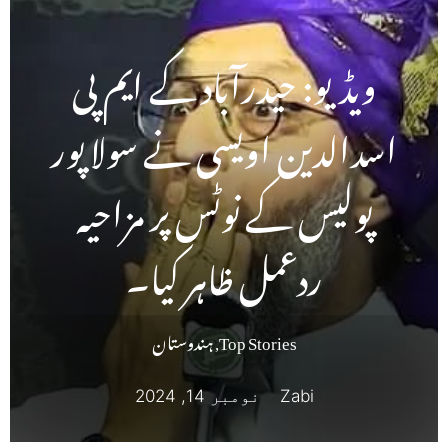
ویڈیو: حیدرآباد کے ایم پی
اسدالدین اویسی نے سولاپور
پولیس کے نوٹس پر مزاحیہ
ردعمل ظاہر کیا۔
Top Stories
,
ہندوستان
Zabi
نومبر 14, 2024