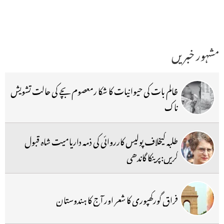
مشہور خبریں
ظالم بات کی حیوانیات کا شکا رمعصوم بچے کی حالت تشویش
ناک
طلبہ کیخلاف پولیس کارروائی کی ذمہ داریامیت شاہ قبول
کریں:پرینکا گاندھی
فراق گورکھپوری کا شعر اور آج کا ہندوستان