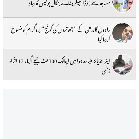
مساجد سے لاؤڈ اسپیکر ہٹانے بنگال پولیس کا دباؤ
راہول گاندھی کے ’’چھاتروں کی گونج‘‘ پروگرام کو منسوخ
کردیا گیا
ایئر انڈیا کا طیارہ ہوا میں اچانک 300 فٹ نیچے آگیا ، 17 افراد
زخمی