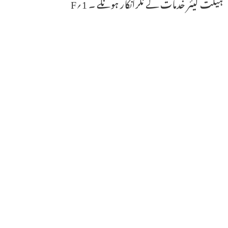
ہیلت کیئر خدمات کے نگرانکار ہونگے ۔ 1؍F