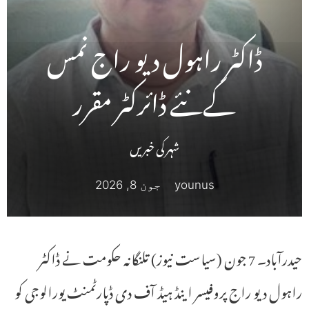
ڈاکٹر راہول دیو راج نمس
کےنئے ڈائرکٹر مقرر
شہر کی خبریں
younus
جون 8, 2026
حیدرآباد۔ 7 جون (سیاست نیوز) تلنگانہ حکومت نے ڈاکٹر
راہول دیو راج پروفیسر اینڈ ہیڈ آف دی ڈپارٹمنٹ یورالوجی کو