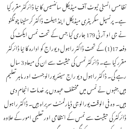
نظامس انسٹی ٹیوٹ آف میڈیکل سائنسیس کا نیا ڈائرکٹر مقرر کیا
ہے۔ پرنسپل سکریٹری میڈیکل اینڈ ہیلت ڈاکٹر کرسٹینا چونگٹو
نے جی او آر ٹی 179 جاری کیا جس کے تحت نمس ایکٹ کی
دفعہ 17(1) کے تحت ڈاکٹر راہول دیوراج کو ادارہ کا نیا ڈائرکٹر
مقرر کیا ہے۔ ڈائرکٹر نمس کی حیثیت سے ان کی میعاد 3 سال
رہے گی۔ ڈاکٹر راہول دیو راج سینئر یورالوجسٹ اور ماہر تعلیم
ہیں جنہوں نے نمس میں مختلف عہدوں پر خدمات انجام دی
ہیں۔ وہ فی الوقت یورالوجی ڈپارٹمنٹ سربراہ ہیں۔ ڈاکٹر راہول
ڈائرکٹر کی حیثیت سے نمس کے انتظامی اور تعلیمی امور کے علاوہ