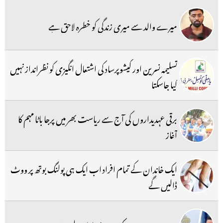
میرے والد سے میری زندگی کو خطرہ لاحق ہے
تسلیمہ نسرین اور کیشوپرساد کی اشتعال انگیزی کو نظرانداز نہیں
کیا جاسکتا
برقی عہدیداروں کی آج سے ریاست بھر میں پرجا باٹا مہم کا
آغاز
ایک خاندان کے تمام افراد اب ایک ہی پولنگ بوتھ پر ووٹ
ڈالیں گے