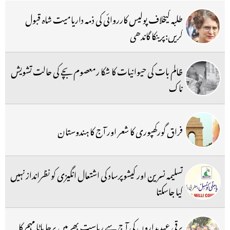
طلبہ کیخلاف پولیس کارروائی کی ذمہ داریامیت شاہ قبول
کریں:پرینکا گاندھی
ظالم بات کی حیوانیات کا شکا رمعصوم بچے کی حالت تشویش
ناک
فراق گورکھپوری کا شعر اور آج کا ہندوستان
تسلیمہ نسرین اور کیشوپرساد کی اشتعال انگیزی کو نظرانداز نہیں
کیا جاسکتا
برقی عہدیداروں کی آج سے ریاست بھر میں پرجا باٹا مہم کا