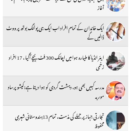
آغاز
ایک خاندان کے تمام افراد اب ایک ہی پولنگ بوتھ پر ووٹ
ڈالیں گے
ایئر انڈیا کا طیارہ ہوا میں اچانک 300 فٹ نیچے آگیا ، 17 افراد
زخمی
مدرسہ کہیں بھی ہو، دہشت گردی کو ہوا دیتا ہے:کیشو پرساد
موریہ
تجارتی جہاز پر حملے کی مذمت، تمام 13ہندوستانی شہری
محفوظ