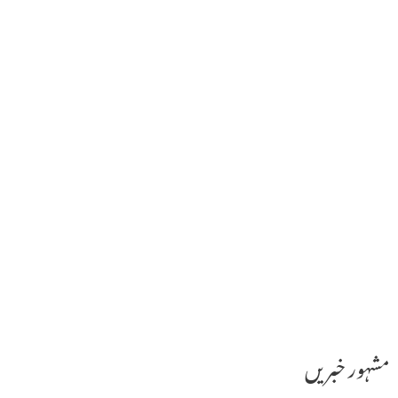
مشہور خبریں