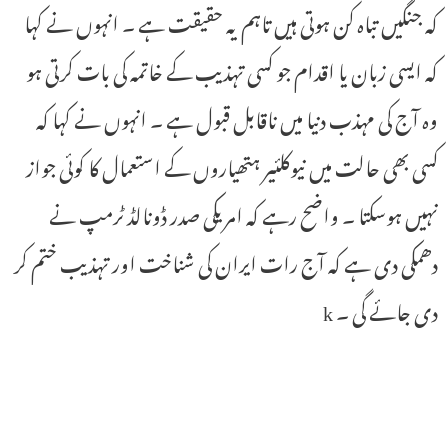
کہ جنگیں تباہ کن ہوتی ہیں تاہم یہ حقیقت ہے ۔ انہوں نے کہا
کہ ایسی زبان یا اقدام جو کسی تہذیب کے خاتمہ کی بات کرتی ہو
وہ آج کی مہذب دنیا میں ناقابل قبول ہے ۔ انہوں نے کہا کہ
کسی بھی حالت میں نیوکلئیر ہتھیاروں کے استعمال کا کوئی جواز
نہیں ہوسکتا ۔ واضح رہے کہ امریکی صدر ڈونالڈ ٹرمپ نے
دھمکی دی ہے کہ آج رات ایران کی شناخت اور تہذیب ختم کر
دی جائے گی ۔ k