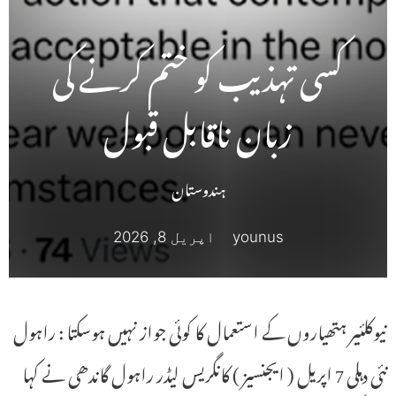
کسی تہذیب کو ختم کرنے کی
زبان ناقابل قبول
ہندوستان
younus
اپریل 8, 2026
نیوکلئیر ہتھیاروں کے استعمال کا کوئی جواز نہیں ہوسکتا : راہول
نئی دہلی 7 اپریل ( ایجنسیز ) کانگریس لیڈر راہول گاندھی نے کہا