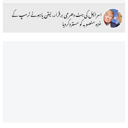
اسرائیل کی ہٹ دھرمی برقرار، نیتن یاہونے ٹرمپ کے
غزہ منصوبہ کو مستردکردیا