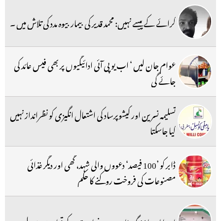
کرائے کے پیسے نہیں: محمد قدیر کی بیمار بیوہ مدد کی تلاش میں ۔
عوام جان لیں ‘ اب یو پی آئی ادائیگیوں پر بھی فیس عائد کی
جائے گی
تسلیمہ نسرین اور کیشوپرساد کی اشتعال انگیزی کو نظرانداز نہیں
کیا جاسکتا
ڈابر کو ’100 فیصد‘ دعووں والی شہد، گھی اور دیگر غذائی
مصنوعات کی فروخت روکنے کا حکم