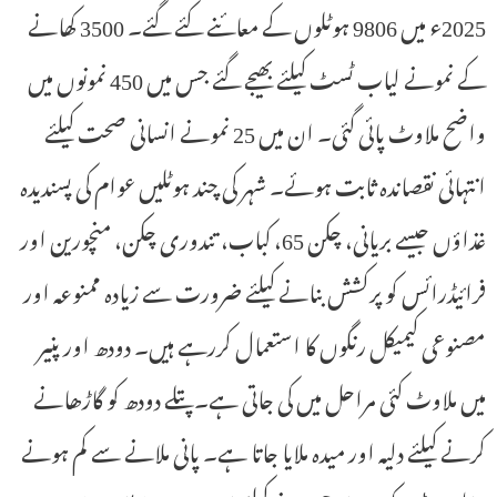
2025ء میں 9806 ہوٹلوں کے معائنے کئے گئے۔ 3500 کھانے
کے نمونے لیاب ٹسٹ کیلئے بھیجے گئے جس میں 450 نمونوں میں
واضح ملاوٹ پائی گئی۔ ان میں 25 نمونے انسانی صحت کیلئے
انتہائی نقصاندہ ثابت ہوئے۔ شہر کی چند ہوٹلیں عوام کی پسندیدہ
غذاؤں جیسے بریانی، چکن 65، کباب، تندوری چکن، منچورین اور
فرائیڈرائس کو پرکشش بنانے کیلئے ضرورت سے زیادہ ممنوعہ اور
مصنوعی کیمیکل رنگوں کا استعمال کررہے ہیں۔ دودھ اور پنیر
میں ملاوٹ کئی مراحل میں کی جاتی ہے۔ پتلے دودھ کو گاڑھانے
کرنے کیلئے دلیہ اور میدہ ملایا جاتا ہے۔ پانی ملانے سے کم ہونے