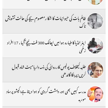
ظالم بات کی حیوانیات کا شکا رمعصوم بچے کی حالت تشویش
ناک
ایئر انڈیا کا طیارہ ہوا میں اچانک 300 فٹ نیچے آگیا ، 17 افراد
زخمی
طلبہ کیخلاف پولیس کارروائی کی ذمہ داریامیت شاہ قبول
کریں:پرینکا گاندھی
مدرسہ کہیں بھی ہو، دہشت گردی کو ہوا دیتا ہے:کیشو پرساد
موریہ