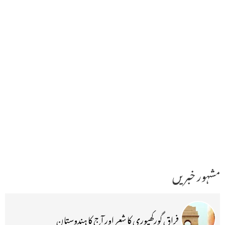
مشہور خبریں
فراق گورکھپوری کا شعر اور آج کا ہندوستان