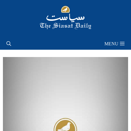
Skip
to
content
MENU