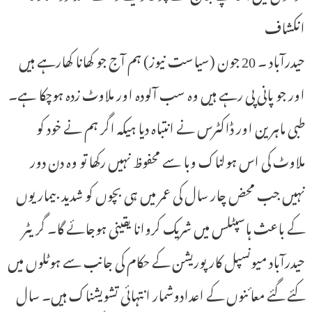
انکشاف
حیدرآباد ۔ 20 جون (سیاست نیوز) ہم آج جو کھانا کھارہے ہیں
اور جو پانی پی رہے ہیں وہ سب آلودہ اور ملاوٹ زدہ ہوچکا ہے۔
طبی ماہرین اور ڈاکٹرس نے انتباہ دیا ہیکہ اگر ہم نے خود کو
ملاوٹ کی اس ہولناک وبا سے محفوظ نہیں رکھا تو وہ دن دور
نہیں جب محض چار سال کی عمر میں ہی بچوں کو شدید بیماریوں
کے باعث ہاسپٹلس میں شریک کروانا یقینی ہوجائے گا۔ گریٹر
حیدرآباد میونسپل کارپوریشن کے حکام کی جانب سے ہوٹلوں میں
کئے گئے معائنوں کے اعدادوشمار انتہائی تشویشناک ہیں۔ سال