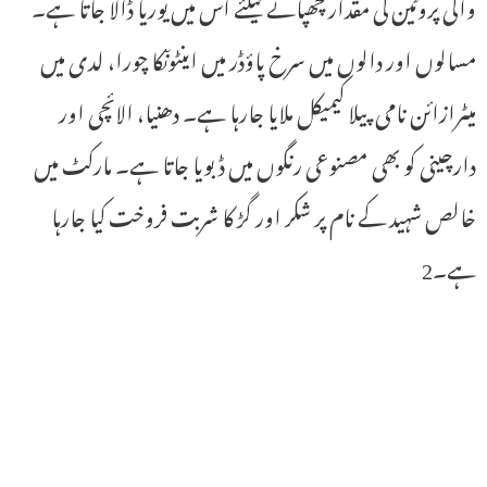
والی پروٹین کی مقدار چھپانے کیلئے اس میں یوریا ڈالا جاتا ہے۔
مسالوں اور دالوں میں سرخ پاؤڈر میں اینٹوںکا چورا، لدی میں
میٹرازائن نامی پیلا کیمیکل ملایا جارہا ہے۔ دھنیا، الائچی اور
دارچینی کو بھی مصنوعی رنگوں میں ڈبویا جاتا ہے۔ مارکٹ میں
خالص شہید کے نام پر شکر اور گڑ کا شربت فروخت کیا جارہا
ہے۔2