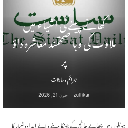
کھانے پینے کی اشیاء میں
ملاوٹ کی وبا صحتمند معاشرہ داؤ
پر
جرائم و حادثات
zulfikar
جون 21, 2026
ہوٹلوں میں چھاپے جانچ کے چونکا دینے والے اعدادوشمار کا