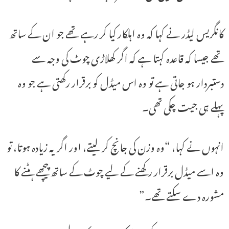
کانگریس لیڈر نے کہا کہ وہ اہلکار کیا کر رہے تھے جو ان کے ساتھ
تھے جیسا کہ قاعدہ کہتا ہے کہ اگر کھلاڑی چوٹ کی وجہ سے
دستبردار ہو جاتی ہے تو وہ اس میڈل کو برقرار رکھتی ہے جو وہ
پہلے ہی جیت چکی تھی۔
انہوں نے کہا، “وہ وزن کی جانچ کر لیتے، اور اگر یہ زیادہ ہوتا، تو
وہ اسے میڈل برقرار رکھنے کے لیے چوٹ کے ساتھ پیچھے ہٹنے کا
مشورہ دے سکتے تھے۔”