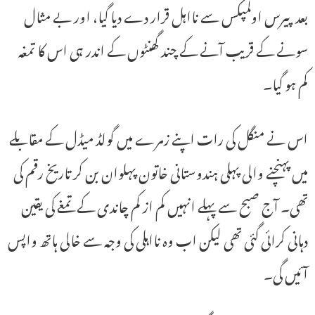
بعد پیرس اولمپکس سے نااہل قرار دے دیا گیا، اور بے مثال
سونے کے قریب آنے کے چند گھنٹوں کے اندر ہی اس کا تمغہ
کم ہو گیا۔
اس نے منگل کی رات اپنے زمرے میں گولڈ میڈل کے مقابلے
میں پہنچنے والی پہلی ہندوستانی خاتون پہلوان بن کر تاریخ رقم کی
تھی۔ آج صبح سے پہلے انہیں کم از کم چاندی کے تمغے کی یقین
دہانی کرائی گئی تھی لیکن اب وہ نااہلی کی وجہ سے خالی ہاتھ واپس
آئیں گی۔