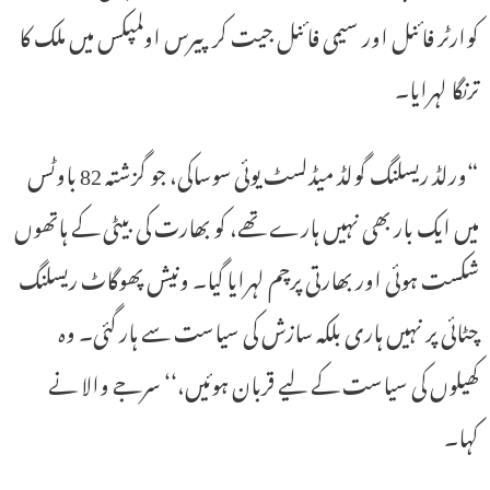
کوارٹر فائنل اور سیمی فائنل جیت کر پیرس اولمپکس میں ملک کا
ترنگا لہرایا۔
“ورلڈ ریسلنگ گولڈ میڈلسٹ یوئی سوساکی، جو گزشتہ 82 باوٹس
میں ایک بار بھی نہیں ہارے تھے، کو بھارت کی بیٹی کے ہاتھوں
شکست ہوئی اور بھارتی پرچم لہرایا گیا۔ ونیش پھوگاٹ ریسلنگ
چٹائی پر نہیں ہاری بلکہ سازش کی سیاست سے ہار گئی۔ وہ
کھیلوں کی سیاست کے لیے قربان ہوئیں،‘‘ سرجے والا نے
کہا۔