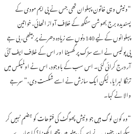
“ونیش وہی خاتون پہلوان تھی جس نے پی ایم مودی کے
پسندیدہ برج بھوشن سنگھ کے خلاف آواز اٹھائی، خواتین
پہلوانوں کے لیے 140 دنوں سے زیادہ دھرنے پر بیٹھی، بی جے
پی پولیس نے اسے سڑک پر گھسیٹا اور اس کے خلاف ایف آئی
آر درج کرائی گئی۔ اس سب کے باوجود، اس نے اولمپکس میں
ترنگا لہرایا، لیکن ایک سازش نے اسے شکست دی،” سرجے
والا نے کہا۔
“وہ کون لوگ ہیں جو ونیش پھوگٹ کی فتوحات کو ہضم نہیں کر
سکے اور جنہوں نے اس کی پیٹھ میں چھرا گھونپا؟ کیا ہمارے