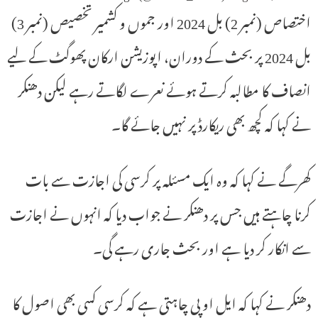
اختصاص (نمبر 2) بل 2024 اور جموں و کشمیر تخصیص (نمبر 3)
بل 2024 پر بحث کے دوران، اپوزیشن ارکان پھوگٹ کے لیے
انصاف کا مطالبہ کرتے ہوئے نعرے لگاتے رہے لیکن دھنکر
نے کہا کہ کچھ بھی ریکارڈ پر نہیں جائے گا۔
کھرگے نے کہا کہ وہ ایک مسئلہ پر کرسی کی اجازت سے بات
کرنا چاہتے ہیں جس پر دھنکر نے جواب دیا کہ انہوں نے اجازت
سے انکار کر دیا ہے اور بحث جاری رہے گی۔
دھنکر نے کہا کہ ایل او پی چاہتی ہے کہ کرسی کسی بھی اصول کا