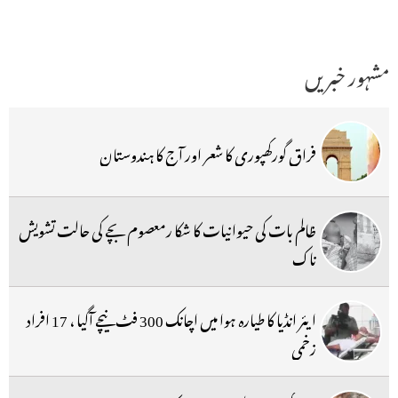
مشہور خبریں
فراق گورکھپوری کا شعر اور آج کا ہندوستان
ظالم بات کی حیوانیات کا شکا رمعصوم بچے کی حالت تشویش
ناک
ایئر انڈیا کا طیارہ ہوا میں اچانک 300 فٹ نیچے آگیا ، 17 افراد
زخمی