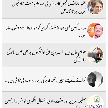
طلبہ کیخلاف پولیس کارروائی کی ذمہ داریامیت شاہ قبول
کریں:پرینکا گاندھی
مدرسہ کہیں بھی ہو، دہشت گردی کو ہوا دیتا ہے:کیشو پرساد
موریہ
عوام جان لیں ‘ اب یو پی آئی ادائیگیوں پر بھی فیس عائد کی
جائے گی
کرائے کے پیسے نہیں: محمد قدیر کی بیمار بیوہ مدد کی تلاش میں ۔
تسلیمہ نسرین اور کیشوپرساد کی اشتعال انگیزی کو نظرانداز نہیں
کیا جاسکتا