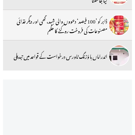
ڈابر کو ’100 فیصد‘ دعووں والی شہد، گھی اور دیگر غذائی
مصنوعات کی فروخت روکنے کا حکم
اندراماں ہا ؤزنگ ٹاورس درخواست کے قواعد میں تبدیلی