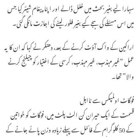
سہارا لیے بغیر بحث میں خلل ڈالے اور اپنا پیغام شیئر کیا جس
میں اس مسئلے کی ہجے کیے بغیر فلور لینے کی اجازت مانگی گئی۔
اراکین کے واک آؤٹ کرنے کے بعد، دھنکر نے کہا کہ ان کا یہ
عمل “غیر مہذب، غیر مہذب، کرسی کے اختیار کو چیلنج کرنے
والا” تھا۔
فوگاٹ اولمپکس سے نااہل
قسمت کے ایک حیران کن الٹ پلٹ میں، فوگاٹ کو خواتین
کے 50 کلوگرام کے فائنل سے پہلے زیادہ وزن پائے جانے کے