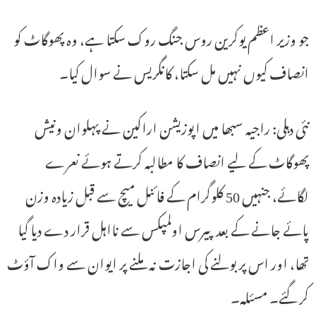
جو وزیر اعظم یوکرین روس جنگ روک سکتا ہے، وہ پھوگاٹ کو
انصاف کیوں نہیں مل سکتا، کانگریس نے سوال کیا۔
نئی دہلی: راجیہ سبھا میں اپوزیشن اراکین نے پہلوان ونیش
پھوگاٹ کے لیے انصاف کا مطالبہ کرتے ہوئے نعرے
لگائے، جنہیں 50 کلوگرام کے فائنل میچ سے قبل زیادہ وزن
پائے جانے کے بعد پیرس اولمپکس سے نااہل قرار دے دیا گیا
تھا، اور اس پر بولنے کی اجازت نہ ملنے پر ایوان سے واک آؤٹ
کر گئے۔ مسئلہ۔