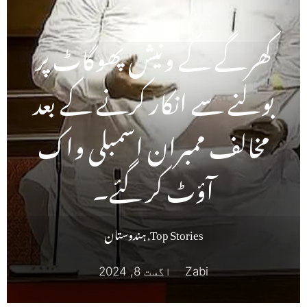
کھرگے کے ونیش پھوگاٹ پر
بولنے سے انکار کرنے کے بعد
مخالف ممبران اسمبلی واک
آؤٹ کر گئے۔
Top Stories
,
ہندوستان
Zabi
اگست 8, 2024