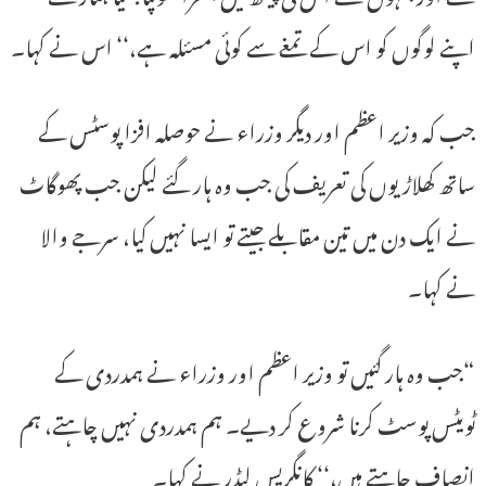
اپنے لوگوں کو اس کے تمغے سے کوئی مسئلہ ہے،‘‘ اس نے کہا۔
جب کہ وزیر اعظم اور دیگر وزراء نے حوصلہ افزا پوسٹس کے
ساتھ کھلاڑیوں کی تعریف کی جب وہ ہار گئے لیکن جب پھوگاٹ
نے ایک دن میں تین مقابلے جیتے تو ایسا نہیں کیا، سرجے والا
نے کہا۔
“جب وہ ہار گئیں تو وزیر اعظم اور وزراء نے ہمدردی کے
ٹویٹس پوسٹ کرنا شروع کر دیے۔ ہم ہمدردی نہیں چاہتے، ہم
انصاف چاہتے ہیں،‘‘ کانگریس لیڈر نے کہا۔