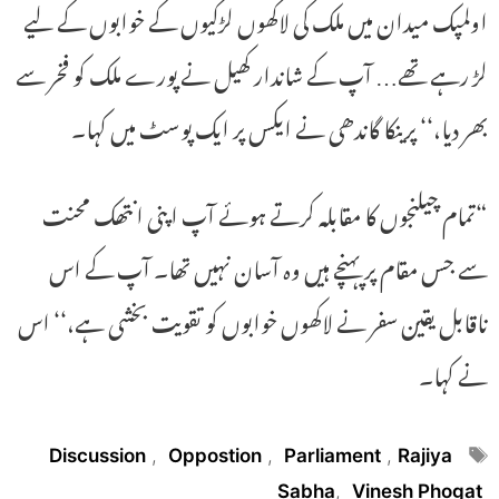
اولمپک میدان میں ملک کی لاکھوں لڑکیوں کے خوابوں کے لیے
لڑ رہے تھے… آپ کے شاندار کھیل نے پورے ملک کو فخر سے
بھر دیا،‘‘ پرینکا گاندھی نے ایکس پر ایک پوسٹ میں کہا۔
“تمام چیلنجوں کا مقابلہ کرتے ہوئے آپ اپنی انتھک محنت
سے جس مقام پر پہنچے ہیں وہ آسان نہیں تھا۔ آپ کے اس
ناقابل یقین سفر نے لاکھوں خوابوں کو تقویت بخشی ہے،‘‘ اس
نے کہا۔
Tags
Discussion
,
Oppostion
,
Parliament
,
Rajiya
Sabha
,
Vinesh Phogat