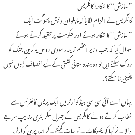
’’سازش‘‘ کا شکار: کانگریس
کانگریس نے الزام لگایا کہ پہلوان ونیش پھوگٹ ایک
’’سازش‘‘ کا شکار ہوئے اور حکومت پر تنقید کرتے ہوئے
سوال کیا کہ جب وزیر اعظم نریندر مودی روس یوکرین جنگ کو
روک سکتے ہیں تو وہ ہندوستانی کشتی کے لیے انصاف کیوں نہیں
یقینی بنا سکتے؟ .
یہاں اے آئی سی سی ہیڈکوارٹر میں ایک پریس کانفرنس سے
خطاب کرتے ہوئے کانگریس کے جنرل سکریٹری رندیپ سرجے
والا نے کہا کہ پھوگاٹ نے سات گھنٹے کے اندر پری کوارٹر،