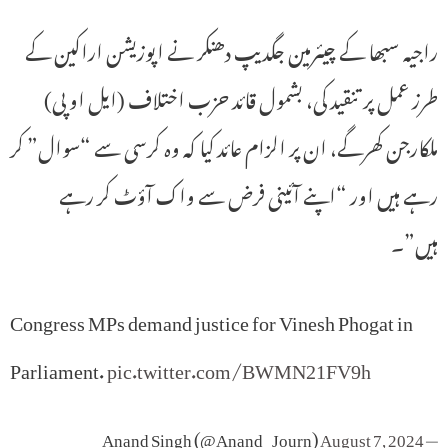
راجیہ سبھا کے چیئرمین جگدیپ دھنکر نے اپوزیشن اراکین کے
طرز عمل پر تنقید کی، بشمول قائد حزب اختلاف (ایل او پی)
ملکارجن کھرگے، ان پر الزام عائد کیا کہ وہ کرسی سے “سوال” کر
رہے ہیں اور “اپنے آئینی فرض سے واک آؤٹ کر رہے
ہیں”۔
Congress MPs demand justice for Vinesh Phogat in
Parliament.
pic.twitter.com/BWMN21FV9h
August 7, 2024
— Anand Singh (@Anand_Journ)