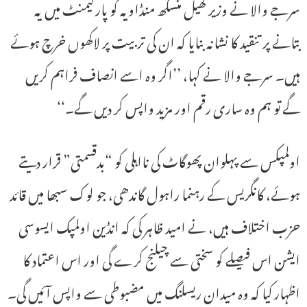
سرجے والا نے وزیر کھیل منسکھ منڈاویہ کو پارلیمنٹ میں یہ
بتانے پر تنقید کا نشانہ بنایا کہ ان کی تربیت پر لاکھوں خرچ ہوئے
ہیں۔ سرجے والا نے کہا، ’’اگر وہ اسے انصاف فراہم کریں
گے تو ہم وہ ساری رقم اور مزید واپس کر دیں گے۔‘‘
اولمپکس سے پہلوان پھوگاٹ کی نااہلی کو “بدقسمتی” قرار دیتے
ہوئے، کانگریس کے رہنما راہول گاندھی، جو لوک سبھا میں قائد
حزب اختلاف ہیں، نے امید ظاہر کی کہ انڈین اولمپک ایسوسی
ایشن اس فیصلے کو سختی سے چیلنج کرے گی اور اس اعتماد کا
اظہار کیا کہ وہ میدان ریسلنگ میں مضبوطی سے واپس آئیں گی۔