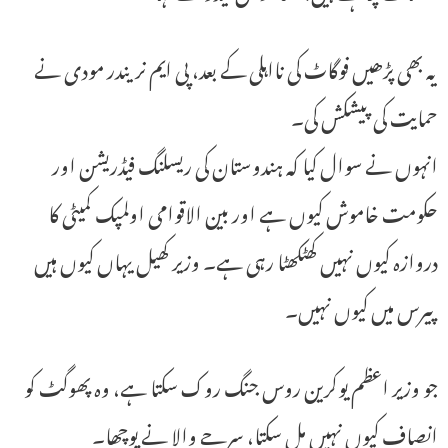
یہ بھی پڑھیں فوگاٹ کی نااہلی کے بعد، پی ایم نریندر مودی نے
حمایت کی پیشکش کی۔
انہوں نے سوال کیا کہ ہندوستان کی ریسلنگ فیڈریشن اور
حکومت خاموش کیوں ہے اور بین الاقوامی اولمپک کمیٹی کا
دروازہ کیوں نہیں کھٹکھٹا رہی ہے۔ وزیر کھیل یہاں کیوں ہیں
پیرس میں کیوں نہیں۔
جو وزیر اعظم یوکرین روس جنگ روک سکتا ہے، وہ پھوگٹ کو
انصاف کیوں نہیں مل سکتا، سرجے والا نے پوچھا۔