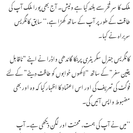
ملک کا سر فخر سے بلند کیا ہے ونیش۔ آج بھی پورا ملک آپ کی
طاقت کے طور پر آپ کے ساتھ کھڑا ہے،‘‘ سابق کانگریس
سربراہ نے کہا۔
کانگریس جنرل سکریٹری پرینکا گاندھی واڈرا نے اپنے “ناقابل
یقین سفر” کے ساتھ “لاکھوں خوابوں کو طاقت دینے” کے لئے
فوگٹ کی تعریف کی اور اس اعتماد کا اظہار کیا کہ وہ اور بھی
مضبوط واپس آئیں گی۔
’’میں نے آپ کی ہمت، محنت اور لگن دیکھی ہے۔ آپ