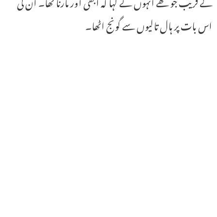
کے قریب جو تھے انہوں نے کہا کہ ابھی اور مارنا تھا۔ ان کی
اس بات پر ہال تالیوں سے گونج اٹھا۔