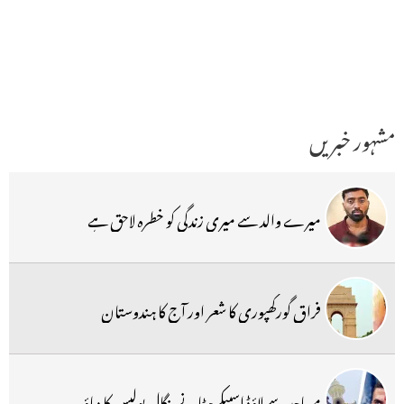
مشہور خبریں
میرے والد سے میری زندگی کو خطرہ لاحق ہے
فراق گورکھپوری کا شعر اور آج کا ہندوستان
مساجد سے لاؤڈ اسپیکر ہٹانے بنگال پولیس کا دباؤ