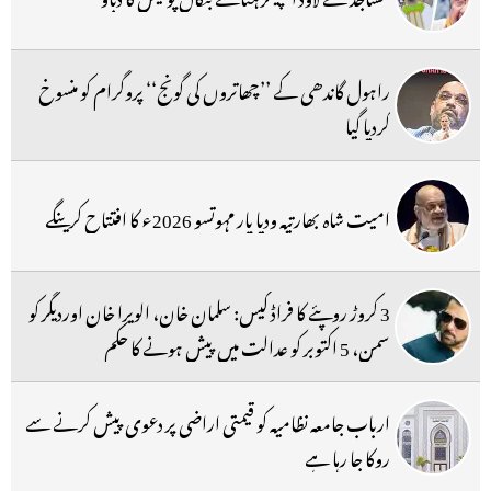
راہول گاندھی کے ’’چھاتروں کی گونج‘‘ پروگرام کو منسوخ
کردیا گیا
امیت شاہ بھارتیہ ودیا پار مہوتسو 2026ء کا افتتاح کرینگے
3 کروڑ روپئے کا فراڈ کیس: سلمان خان، الویرا خان اوردیگر کو
سمن، 5 اکتوبر کو عدالت میں پیش ہونے کا حکم
ارباب جامعہ نظامیہ کو قیمتی اراضی پر دعوی پیش کرنے سے
روکا جا رہا ہے