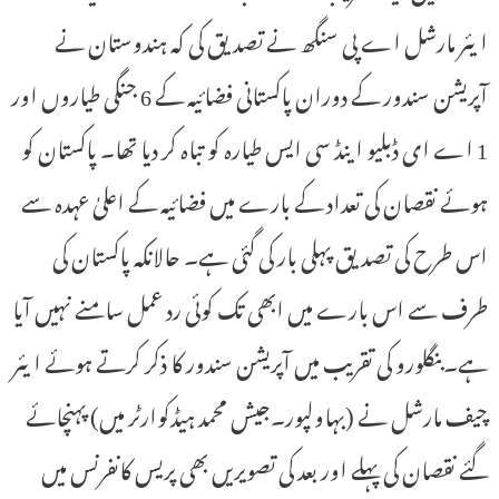
ایئر مارشل اے پی سنگھ نے تصدیق کی کہ ہندوستان نے
آپریشن سندور کے دوران پاکستانی فضائیہ کے 6 جنگی طیاروں اور
1 اے ای ڈبلیو اینڈ سی ایس طیارہ کو تباہ کر دیا تھا۔ پاکستان کو
ہوئے نقصان کی تعداد کے بارے میں فضائیہ کے اعلیٰ عہدہ سے
اس طرح کی تصدیق پہلی بار کی گئی ہے۔ حالانکہ پاکستان کی
طرف سے اس بارے میں ابھی تک کوئی رد عمل سامنے نہیں آیا
ہے۔بنگلورو کی تقریب میں آپریشن سندور کا ذکر کرتے ہوئے ایئر
چیف مارشل نے (بہاولپور۔جیش محمد ہیڈکوارٹر میں) پہنچائے
گئے نقصان کی پہلے اور بعد کی تصویریں بھی پریس کانفرنس میں