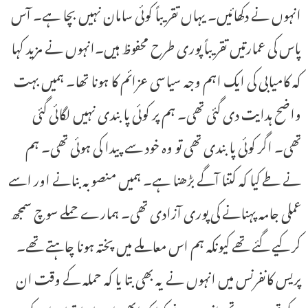
انہوں نے دکھائیں۔ یہاں تقریباً کوئی سامان نہیں بچا ہے۔ آس
پاس کی عمارتیں تقریباً پوری طرح محفوظ ہیں۔انہوں نے مزید کہا
کہ کامیابی کی ایک اہم وجہ سیاسی عزائم کا ہونا تھا۔ ہمیں بہت
واضح ہدایت دی گئی تھی۔ ہم پر کوئی پابندی نہیں لگائی گئی
تھی۔ اگر کوئی پابندی تھی تو وہ خود سے پیدا کی ہوئی تھی۔ ہم
نے طے کیا کہ کتنا آگے بڑھنا ہے۔ ہمیں منصوبہ بنانے اور اسے
عملی جامہ پہنانے کی پوری آزادی تھی۔ ہمارے حملے سوچ سمجھ
کر کیے گئے تھے کیونکہ ہم اس معاملے میں پختہ ہونا چاہتے تھے۔
پریس کانفرنس میں انہوں نے یہ بھی بتا یا کہ حملہ کے وقت ان