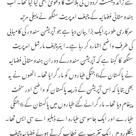
سے زائد دہشت گردوں کی ہلاکت کا دعویٰ بھی کیا گیا تھا۔ اب
ہندوستانی فضائیہ کے چیف امرپریت سنگھ نے پہلی مرتبہ
سرکاری طور پرایک بڑا بیان دیا ہے جو آپریشن سندور کی کامیابی
کی طرف واضح اشارہ کر رہا ہے۔ایئرچیف مارشل امرپریت
سنگھ کا کہنا ہے کہ آپریشن سندورکے دوران ہندوستانی فضائیہ
نے پاکستان کے6 جنگی طیاروں کو مار گرایا تھا۔ انھوں نے یہ
بھی بتایا کہ اس آپریشن کے ذریعہ پاکستان کو واضح اور سخت
پیغام دیا تھا۔ مار گرائے گئے طیاروں میں پاکستان کے 6 جنگی
طیارے اور ایک جاسوسی طیارہ اے ڈبلیو اے سی ایس تھا۔
بنگلورو میں ایک تقریب سے خطاب کرتے ہوئے فضائیہ چیف