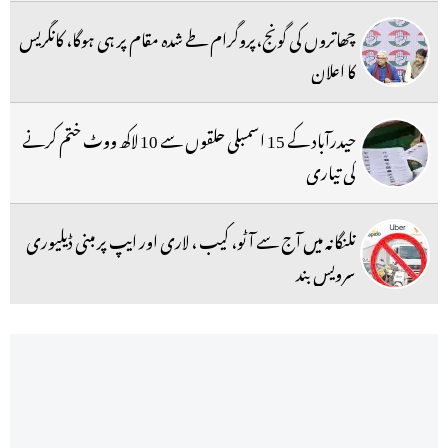
چھاتروں کی گونج،پروگرام طے شدہ مقام پر ہی ہوگا، کانگریس
کا اعلان
حیدرآباد کے 15 اسمبلی حلقوں سے 10 لاکھ ووٹ ختم کرنے
کی تیاری
تلنگانہ میں آج سے آٹو، کیب ، لاری اور ایپ پر مبنی ڈیلیوری
سرویس بند