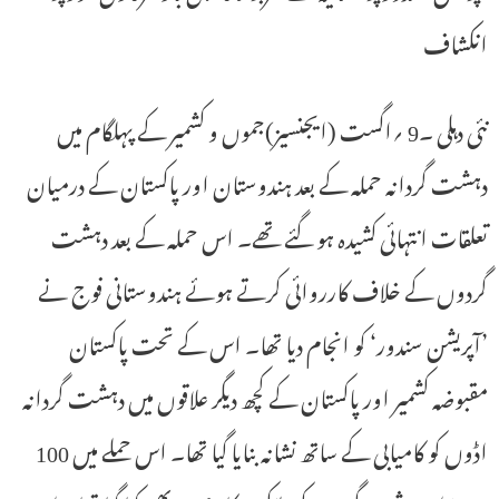
انکشاف
نئی دہلی ۔9 ؍اگست (ایجنسیز)جموں و کشمیر کے پہلگام میں
دہشت گردانہ حملہ کے بعد ہندوستان اور پاکستان کے درمیان
تعلقات انتہائی کشیدہ ہو گئے تھے۔ اس حملہ کے بعد دہشت
گردوں کے خلاف کارروائی کرتے ہوئے ہندوستانی فوج نے
’آپریشن سندور‘ کو انجام دیا تھا۔ اس کے تحت پاکستان
مقبوضہ کشمیر اور پاکستان کے کچھ دیگر علاقوں میں دہشت گردانہ
اڈوں کو کامیابی کے ساتھ نشانہ بنایا گیا تھا۔ اس حملے میں 100