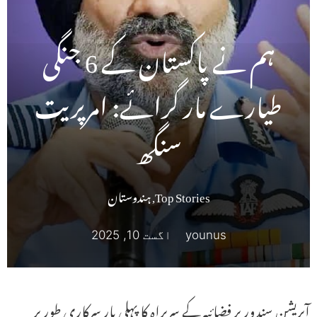
ہم نے پاکستان کے 6 جنگی
طیارے مار گرائے: امرپریت
سنگھ
Top Stories
,
ہندوستان
younus
اگست 10, 2025
آپریشن سندور پر فضائیہ کے سربراہ کا پہلی بار سرکاری طور پر