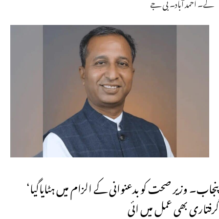
گے۔ احمد آباد۔ بی جے
پنجاب۔ وزیر صحت کو بدعنوانی کے الزام میں ہٹایاگیا‘
گرفتاری بھی عمل میں ائی