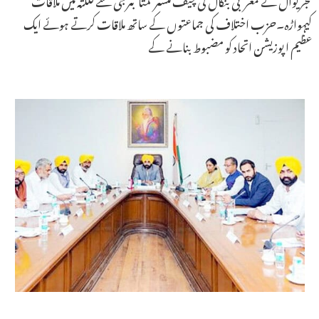
کیہواڑہ۔حزب اختلاف کی جماعتوں کے ساتھ ملاقات کرتے ہوئے ایک
عظیم اپوزیشن اتحاد کو مضبوط بنانے کے