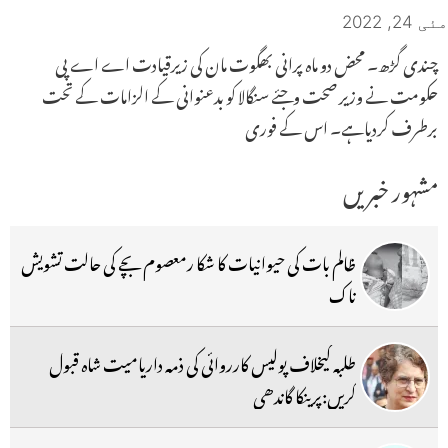
مئی 24, 2022
چندی گڑھ۔ محض دو ماہ پرانی بھگوت مان کی زیرقیادت اے اے پی
حکومت نے وزیر صحت وجئے سنگالا کو بدعنوانی کے الزامات کے تحت
برطرف کردیاہے۔ اس کے فوری
مشہور خبریں
ظالم بات کی حیوانیات کا شکا رمعصوم بچے کی حالت تشویش
ناک
طلبہ کیخلاف پولیس کارروائی کی ذمہ داریامیت شاہ قبول
کریں:پرینکا گاندھی