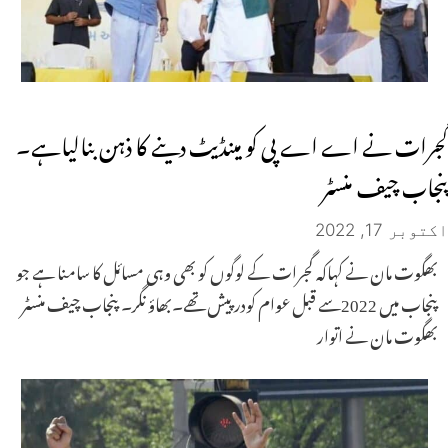
گجرات نے اے اے پی کو مینڈیٹ دینے کا ذہن بنالیاہے۔
پنجاب چیف منسٹر
اکتوبر 17, 2022
بھگوت مان نے کہاکہ گجرات کے لوگوں کو بھی وہی مسائل کا سامنا ہے جو
پنجاب میں 2022سے قبل عوام کودرپیش تھے۔بھاؤ نگر۔ پنجاب چیف منسٹر
بھگوت مان نے اتوار