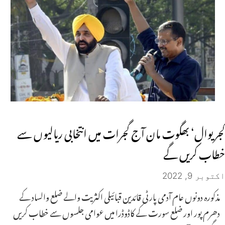
کجریوال‘ بھگوت مان آج گجرات میں انتخابی ریالیوں سے
خطاب کریں گے
اکتوبر 9, 2022
مذکورہ دونوں عام آدمی پارٹی قائدین قبائیلی اکثریت والے ضلع والساد کے
دھرم پور اور ضلع سورت کے کاڈوڈرا میں عوامی جلسوں سے خطاب کریں