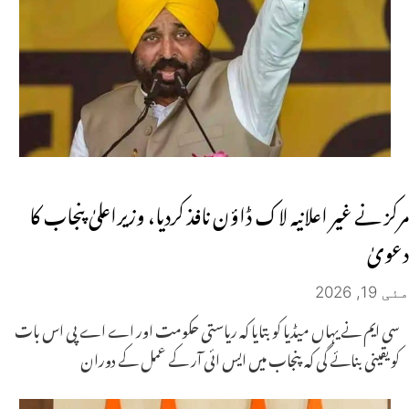
مرکز نے غیر اعلانیہ لاک ڈاؤن نافذ کردیا، وزیراعلیٰ پنجاب کا
دعویٰ
مئی 19, 2026
سی ایم نے یہاں میڈیا کو بتایا کہ ریاستی حکومت اور اے اے پی اس بات
کو یقینی بنائے گی کہ پنجاب میں ایس ائی آر کے عمل کے دوران