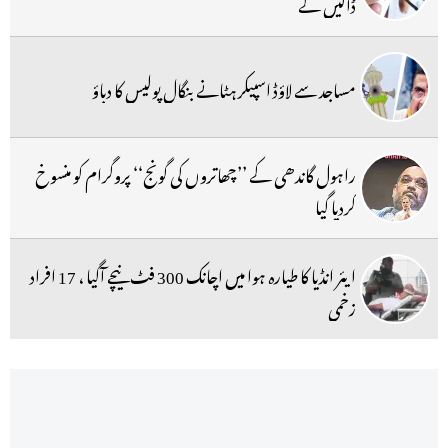
ڈالیں گے
مساجد سے لاؤڈ اسپیکر ہٹانے بنگال پولیس کا دباؤ
راہول گاندھی کے ’’چھاتروں کی گونج‘‘ پروگرام کو منسوخ
کردیا گیا
ایئر انڈیا کا طیارہ ہوا میں اچانک 300 فٹ نیچے آگیا ، 17 افراد
زخمی