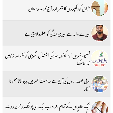
فراق گورکھپوری کا شعر اور آج کا ہندوستان
میرے والد سے میری زندگی کو خطرہ لاحق ہے
تسلیمہ نسرین اور کیشوپرساد کی اشتعال انگیزی کو نظرانداز نہیں
کیا جاسکتا
برقی عہدیداروں کی آج سے ریاست بھر میں پرجا باٹا مہم کا
آغاز
ایک خاندان کے تمام افراد اب ایک ہی پولنگ بوتھ پر ووٹ