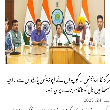
مرکز کا ارڈنینس۔ کجریوال نے اپوزیشن پارٹیو ں سے راجیہ
سبھا میں بل کو ناکام بنانے پر دیا زور
مئی 24, 2023
کجریوال نے مغربی بنگال کی چیف منسٹر ممتا بنرجی سے کلکتہ میں ملاقات