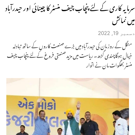
سرمایہ کاری کے لئے پنچاب چیف منسٹر کا چینائی اور حیدرآباد
میں نمائش
دسمبر 19, 2022
منگل کے روز مان کی حیدرآباد میں بڑے صنعت کاروں کے ساتھ تبادلہ
خیال ہوگاچندی گڑھ۔ ریاست میں مزید صنعتی فروغ کے لئے پنچاب چیف
منسٹر بھگوات مان نے اتوار