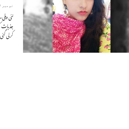
نومبر 10, 2020
نئی دہلی
جذبات ک
کرلی گئی