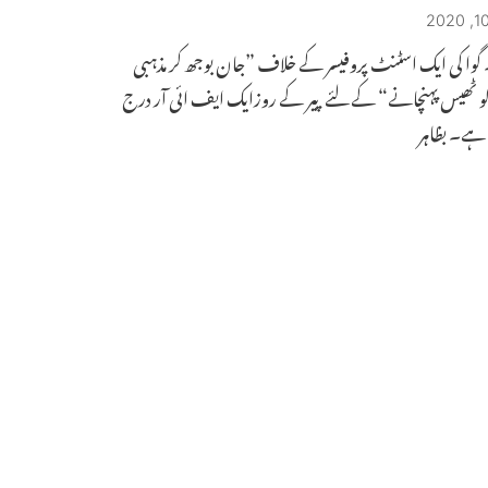
۔ گوا کی ایک اسٹنٹ پروفیسر کے خلاف ”جان بوجھ کر مذہبی
و ٹھیس پہنچانے“ کے لئے پیر کے روزایک ایف ائی آر درج
 ہے۔ بظاہر