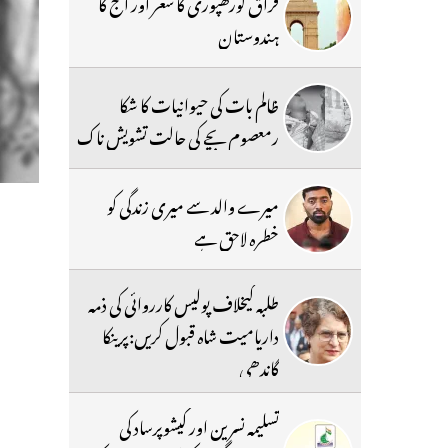
فراق گورکھپوری کا شعر اور آج کا
ہندوستان
ظالم بات کی حیوانیات کا شکا
رمعصوم بچے کی حالت تشویش ناک
میرے والد سے میری زندگی کو
خطرہ لاحق ہے
طلبہ کیخلاف پولیس کارروائی کی ذمہ
داریامیت شاہ قبول کریں:پرینکا
گاندھی
تسلیمہ نسرین اور کیشوپرساد کی