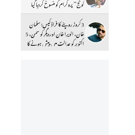
گونج‘‘ پروگرام کو منسوخ کردیا گیا
3 کروڑ روپئے کا فراڈ کیس: سلمان
خان، الویرا خان اوردیگر کو سمن، 5
اکتوبر کو عدالت میں پیش ہونے کا
حکم