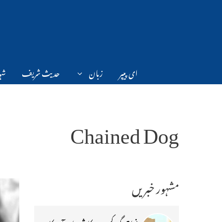
Ski
t
conten
ای پیپر
زبان
حدیث شریف
شہر
Chained Dog
مشہور خبریں