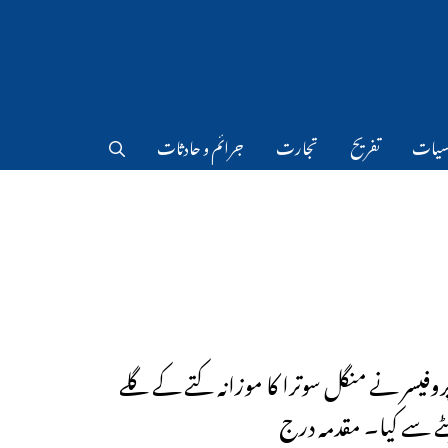
سیات
تفریح
تجارت
جرائم و حادثات
 پروفیسر نے منگل سوترا کا موزانہ کتے کے گلے
 سے کیا۔ مقدمہ درج