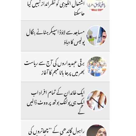
اشتعال انگیزی کو نظرانداز نہیں کیا
جاسکتا
مساجد سے لاؤڈ اسپیکر ہٹانے بنگال
پولیس کا دباؤ
برقی عہدیداروں کی آج سے ریاست
بھر میں پرجا باٹا مہم کا آغاز
ایک خاندان کے تمام افراد اب
ایک ہی پولنگ بوتھ پر ووٹ ڈالیں
گے
راہول گاندھی کے ’’چھاتروں کی