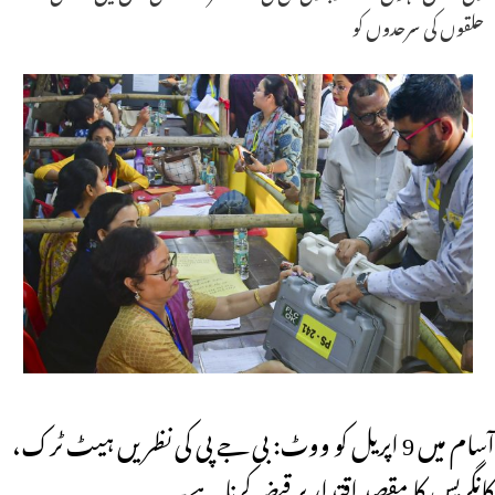
حلقوں کی سرحدوں کو
آسام میں 9 اپریل کو ووٹ: بی جے پی کی نظریں ہیٹ ٹرک،
کانگریس کا مقصد اقتدار پر قبضہ کرنا ہے۔