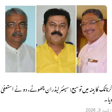
کرناٹک کابینہ میں توسیع: سینئر لیڈران چھوٹے، دو نے استعفیٰ
دیا۔
اگست 3, 2026