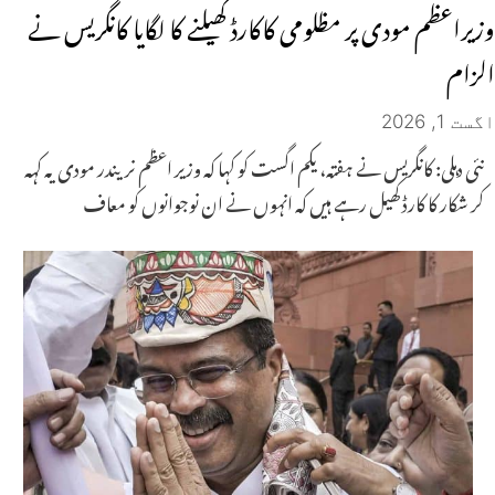
وزیراعظم مودی پر مظلومی کاکارڈ کھیلنے کا لگایا کانگریس نے
الزام
اگست 1, 2026
نئی دہلی: کانگریس نے ہفتہ، یکم اگست کو کہا کہ وزیر اعظم نریندر مودی یہ کہہ
کر شکار کا کارڈ کھیل رہے ہیں کہ انہوں نے ان نوجوانوں کو معاف