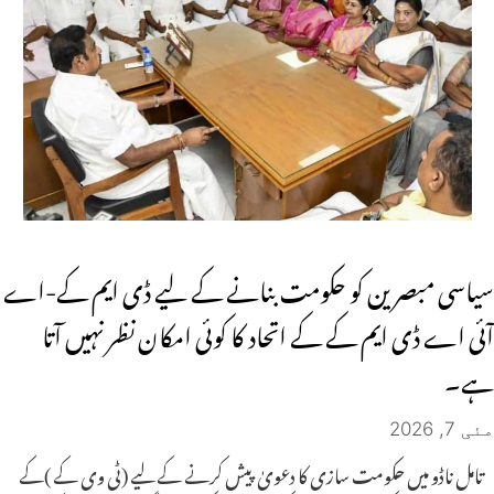
سیاسی مبصرین کو حکومت بنانے کے لیے ڈی ایم کے-اے
آئی اے ڈی ایم کے کے اتحاد کا کوئی امکان نظر نہیں آتا
ہے۔
مئی 7, 2026
تامل ناڈو میں حکومت سازی کا دعویٰ پیش کرنے کے لیے (ٹی وی کے )کے