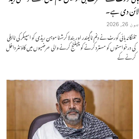
لائن دی ہے۔
جون 26, 2026
تلنگانہ ہائی کورٹ نے دنم ناگیندر اور بندلا کرشنا موہن ریڈی کو اسپیکر کی نااہلی
کی درخواستوں کو مسترد کرنے کو چیلنج کرنے والی عرضیوں میں کاؤنٹر داخل
کرنے کے