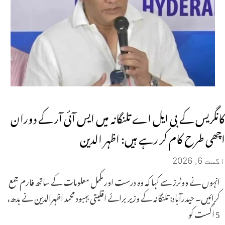
کانگریس کے بی ایل اے تلنگانہ میں ایس آئی آر کے دوران
اچھی طرح کام کر رہے ہیں: اظہر الدین
اگست 6, 2026
انہوں نے ووٹرز سے کہا کہ وہ درست اور مکمل معلومات کے ساتھ فارم جمع
کرائیں۔ حیدرآباد: تلنگانہ کے وزیر برائے اقلیتی بہبود محمد اظہرالدین نے بدھ،
5 اگست کو