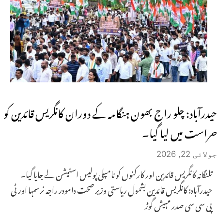
حیدرآباد: چلو راج بھون ہنگامہ کے دوران کانگریس قائدین کو
حراست میں لیا گیا۔
جولائی 22, 2026
تلنگانہ کانگریس قائدین اور کارکنوں کو نامپلی پولیس اسٹیشن لے جایا گیا۔
حیدرآباد: کانگریس قائدین بشمول ریاستی وزیر صحت دامودر راجہ نرسمہا اور ٹی
پی سی سی صدر مہیش گوڑ