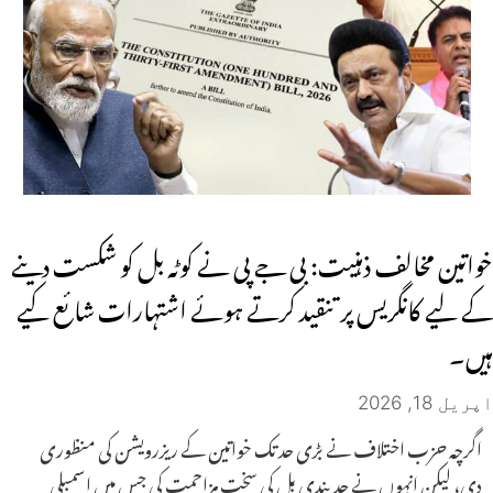
خواتین مخالف ذہنیت: بی جے پی نے کوٹہ بل کو شکست دینے
کے لیے کانگریس پر تنقید کرتے ہوئے اشتہارات شائع کیے
ہیں۔
اپریل 18, 2026
اگرچہ حزب اختلاف نے بڑی حد تک خواتین کے ریزرویشن کی منظوری
دی، لیکن انہوں نے حد بندی بل کی سخت مزاحمت کی جس میں اسمبلی