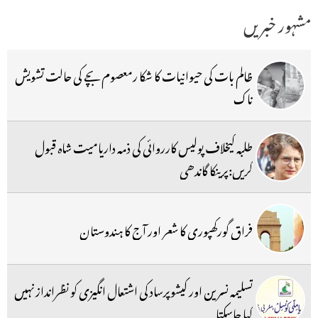
مشہور خبریں
ظالم بات کی حیوانیات کا شکا رمعصوم بچے کی حالت تشویش
ناک
طلبہ کیخلاف پولیس کارروائی کی ذمہ داریامیت شاہ قبول
کریں:پرینکا گاندھی
فراق گورکھپوری کا شعر اور آج کا ہندوستان
تسلیمہ نسرین اور کیشوپرساد کی اشتعال انگیزی کو نظرانداز نہیں
کیا جاسکتا