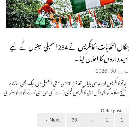
بنگال انتخابات: کانگریس نے 284 اسمبلی سیٹوں کے لیے
امیدواروں کا اعلان کیا۔
مارچ 30, 2026
نہ تو کانگریس اور نہ ہی بایاں محاذ 2021 ریاستی اسمبلی میں ایک بھی نمائندہ
بھیج سکا۔ کولکتہ: آل انڈیا کانگریس کمیٹی (اے آئی سی سی) نے اتوار کو مغربی
Older posts
Page
Page
Page
→
Next
33
…
2
1