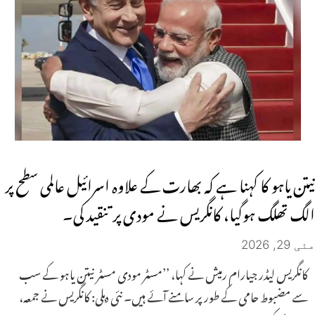
نیتن یاہو کا کہنا ہے کہ بھارت کے علاوہ اسرائیل عالمی سطح پر
الگ تھلگ ہوگیا، کانگریس نے مودی پر تنقید کی۔
مئی 29, 2026
کانگریس لیڈر جیارام رمیش نے کہا، ’’مسٹر مودی مسٹر نیتن یاہو کے سب
سے مضبوط حامی کے طور پر سامنے آئے ہیں۔ نئی دہلی: کانگریس نے جمعہ،