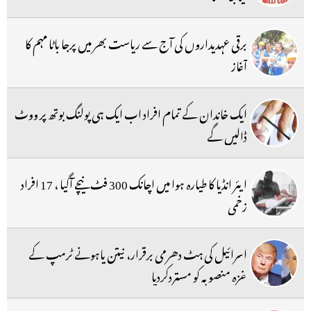
برقی عہدیداروں کی آج سے ریاست بھر میں پرجا باٹا مہم کا
آغاز
ایک خاندان کے تمام افراد اب ایک ہی پولنگ بوتھ پر ووٹ
ڈالیں گے
ایئر انڈیا کا طیارہ ہوا میں اچانک 300 فٹ نیچے آگیا ، 17 افراد
زخمی
اسرائیل کی ہٹ دھرمی برقرار، نیتن یاہونے ٹرمپ کے
غزہ منصوبہ کو مستردکردیا