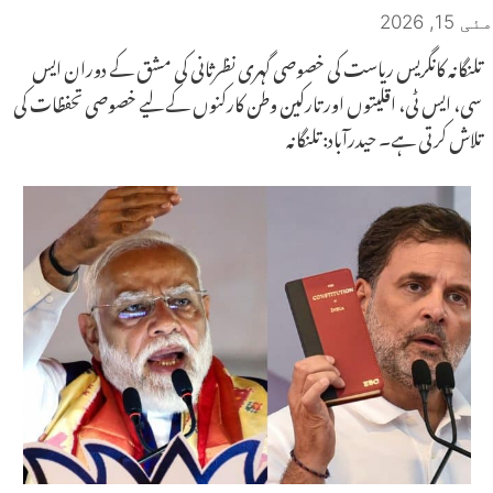
مئی 15, 2026
تلنگانہ کانگریس ریاست کی خصوصی گہری نظرثانی کی مشق کے دوران ایس
سی، ایس ٹی، اقلیتوں اور تارکین وطن کارکنوں کے لیے خصوصی تحفظات کی
تلاش کرتی ہے۔ حیدرآباد: تلنگانہ