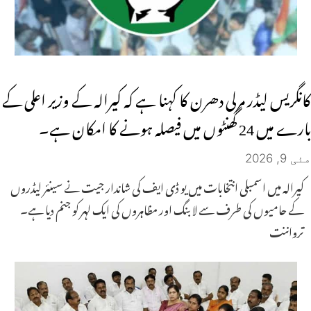
کانگریس لیڈر مرلی دھرن کا کہنا ہے کہ کیرالہ کے وزیر اعلی کے
بارے میں 24 گھنٹوں میں فیصلہ ہونے کا امکان ہے۔
مئی 9, 2026
کیرالہ میں اسمبلی انتخابات میں یو ڈی ایف کی شاندار جیت نے سینئر لیڈروں
کے حامیوں کی طرف سے لابنگ اور مظاہروں کی ایک لہر کو جنم دیا ہے۔
ترواننت