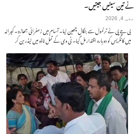
نے تین سیٹیں جیتیں۔
مئی 4, 2026
بی جے پی نے ترنمول سے بنگال چھین لیا۔ آسام میں زعفرانی جھاڑو۔ کیرالہ
میں کانگریس کو دوبارہ اقتدار مل گیا۔ ٹی وی کے تمل ناڈو میں لیڈر بن کر