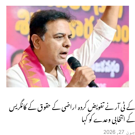
کے ٹی آر نے تفویض کردہ اراضی کے حقوق کے کانگریس
کے انتخابی وعدے کو کہا
جون 27, 2026