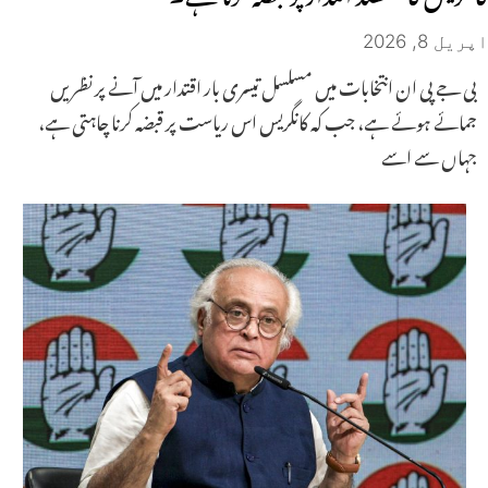
اپریل 8, 2026
بی جے پی ان انتخابات میں مسلسل تیسری بار اقتدار میں آنے پر نظریں
جمائے ہوئے ہے، جب کہ کانگریس اس ریاست پر قبضہ کرنا چاہتی ہے،
جہاں سے اسے