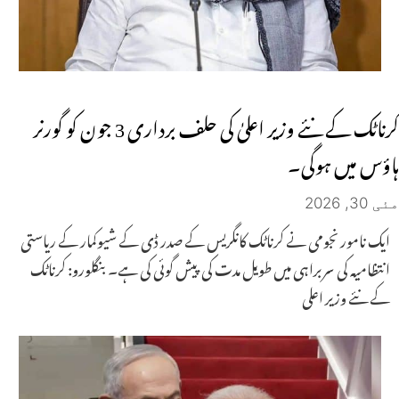
کرناٹک کے نئے وزیر اعلیٰ کی حلف برداری 3 جون کو گورنر
ہاؤس میں ہوگی۔
مئی 30, 2026
ایک نامور نجومی نے کرناٹک کانگریس کے صدر ڈی کے شیوکمار کے ریاستی
انتظامیہ کی سربراہی میں طویل مدت کی پیش گوئی کی ہے۔ بنگلورو: کرناٹک
کے نئے وزیر اعلی