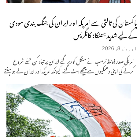
پاکستان کی ثالثی سے امریکہ اور ایران کی جنگ بندی مودی
کے لیے شدید جھٹکا: کانگریس
اپریل 8, 2026
امریکی صدر ڈونلڈ ٹرمپ نے منگل کو دیر گئے ایران پر تباہ کن حملے شروع
کرنے کی اپنی دھمکیوں سے پیچھے ہٹ گئے، کیونکہ امریکہ اور ایران نے دو ہفتے