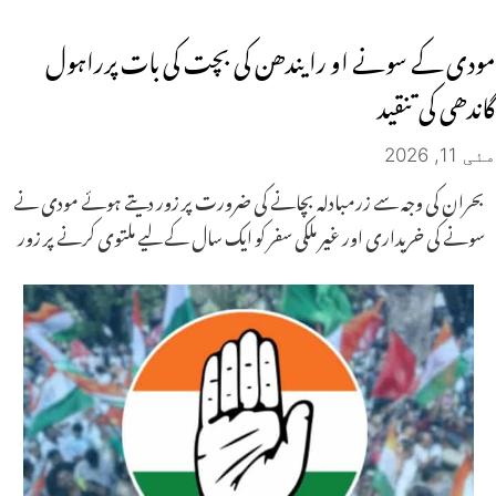
مودی کے سونے او رایندھن کی بچت کی بات پرراہول
گاندھی کی تنقید
مئی 11, 2026
بحران کی وجہ سے زرمبادلہ بچانے کی ضرورت پر زور دیتے ہوئے مودی نے
سونے کی خریداری اور غیر ملکی سفر کو ایک سال کے لیے ملتوی کرنے پر زور