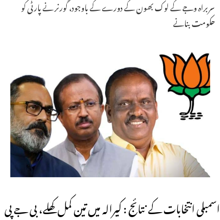
سربراہ وجے کے لوک بھون کے دورے کے باوجود، گورنر نے پارٹی کو
حکومت بنانے
اسمبلی انتخابات کے نتائج : کیرالہ میں تین کمل کھلے، بی جے پی