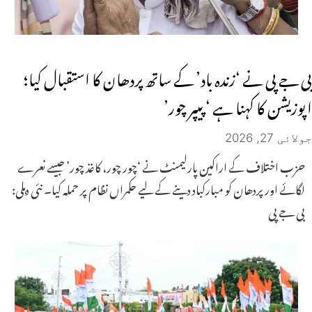
بی جے پی نے ‘زندہ باد’ کے ساتھ پردھان کا استقبال کیا؛
اپوزیشن کا کہنا ہے ‘پیپر چور’
جولائی 27, 2026
حزب اختلاف کے اراکین پارلیمنٹ نے ‘چور چور، کاغذ چور’ جیسے نعرے
لگائے اور پردھان کو مبارکباد دینے کے لیے حکمراں نظام پر حملہ کیا۔ نئی دہلی:
بی جے پی