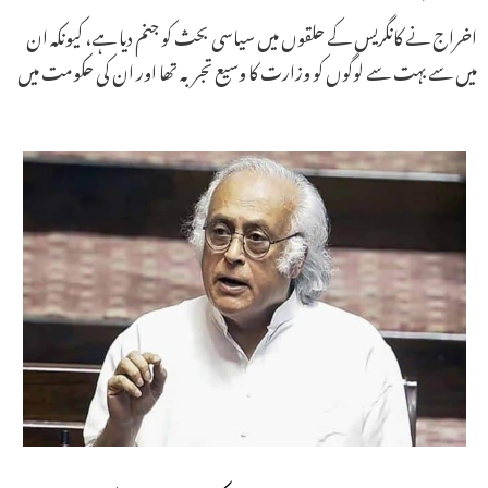
اخراج نے کانگریس کے حلقوں میں سیاسی بحث کو جنم دیا ہے، کیونکہ ان
میں سے بہت سے لوگوں کو وزارت کا وسیع تجربہ تھا اور ان کی حکومت میں