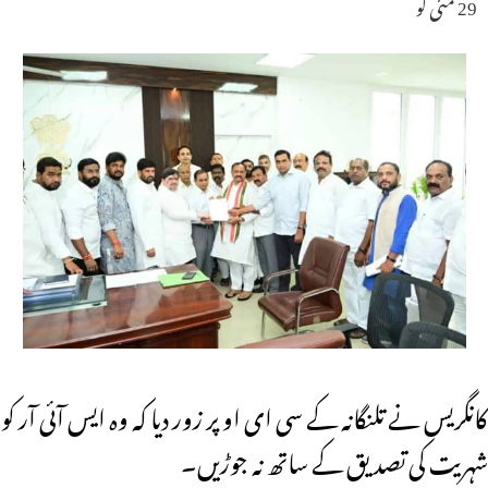
29 مئی کو
کانگریس نے تلنگانہ کے سی ای او پر زور دیا کہ وہ ایس آئی آر کو
شہریت کی تصدیق کے ساتھ نہ جوڑیں۔