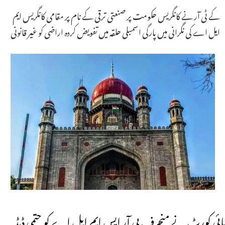
کے ٹی آر نے کانگریس حکومت پر صنعتی ترقی کے نام پر مقامی کانگریس ایم
ایل اے کی نگرانی میں پارگی اسمبلی حلقہ میں تفویض کردہ اراضی کو غیر قانونی
ہائی کورٹ نے منحرف بی آر ایس ایم ایل اے کو حتمی ڈیڈ