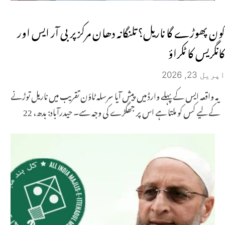
کون پھوڑے گا ناریل؟ تلنگانہ دھان مرکز پر بی آر ایس اور
کانگریس کا ٹکراؤ
اپریل 23, 2026
یہ واقعہ ایس کے پہلے وارڈ میں پیش آیا سرسلہ ٹاؤن تقریب میں ناریل توڑنے
کے لیے کس کو ملتا ہے اس پر جھگڑے کی وجہ سے۔ حیدرآباد: بدھ، 22