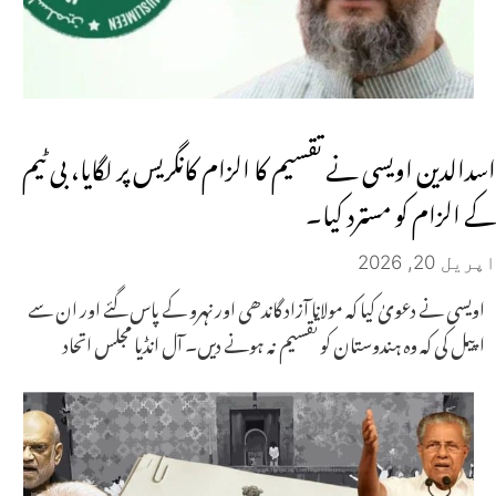
اسدالدین اویسی نے تقسیم کا الزام کانگریس پر لگایا، بی ٹیم
کے الزام کو مسترد کیا۔
اپریل 20, 2026
اویسی نے دعویٰ کیا کہ مولانا آزاد گاندھی اور نہرو کے پاس گئے اور ان سے
اپیل کی کہ وہ ہندوستان کو تقسیم نہ ہونے دیں۔ آل انڈیا مجلس اتحاد