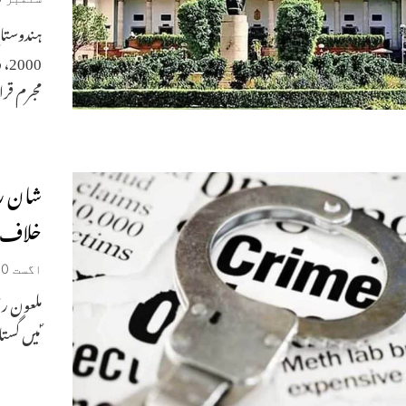
00
مجرم قرا
شان ر
خلاف م
اگست 20, 2024
ملعون را
ؐ میں گست