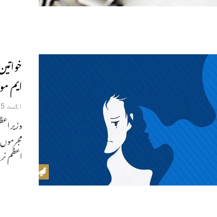
خواتین
ایم م
اگست 15, 2024
وزیر اعظ
مجرموں م
اعظم نر