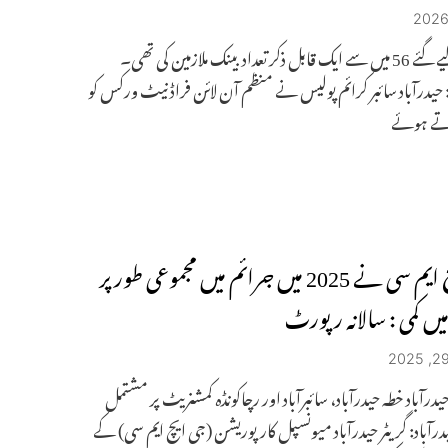
گرفتار کیے گئے 56 میں سے ایک قابل ذکر تعداد بینک ملازمین کی تھی۔
: حیدرآباد سائبر کرائم پولیس نے منظم آن لائن فراڈ نیٹ ورکس کو
اتے ہوئے
جی ایچ ایم سی نے 2025 میں جرائم میں مجموعی طور پر
میں کمی : سالانہ رپورٹ
یدرآباد خطہ حیدرآباد، سائبرآباد اور رچاکونڈہ کمشنریٹ پر مشتمل
آباد: گریٹر حیدرآباد میونسپل کارپوریشن (جی ایچ ایم سی) کے