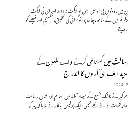
ہندوستان میں، دونوں پی او سی ایس او ایکٹ 2012 اور ائی ٹی ایکٹ
20، دیگر قوانین کے ساتھ، چائلڈ پورنوگرافی کی تخلیق، تقسیم اور قبضے کو
ر دیتے
سالتؐ میں گستاخی کرنے والے ملعون کے
زید ایف ائی آر وں کا اندراج
م گیر نے ناشک ضلع کے سینار تعلقہ میں اسلام اور شان رسالت
اخانہ کلمات ادا کئے تھے ممبئی: ایک پولیس اہلکار نے بتایا کہ پیر کو