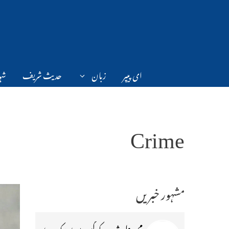
Ski
t
conten
ای پیپر
زبان
حدیث شریف
شہر
Crime
مشہور خبریں