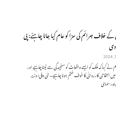
 کے خلاف جرائم کی سزا کو عام کیا جانا چاہئے: پی
ودی
م نے کہا کہ ملک کو ایسے واقعات کو سنجیدگی سے لینا چاہیے اور
یں انتقامی کارروائی کا خوف ختم ہونا چاہیے۔ نئی دہلی: وزیر
یندر مودی