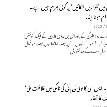
میں تلواریں لٹکائیں‘ یہ کوئی جرم نہیں ہے۔
م سینا لیڈر
ے روز کلبرگی کے یادرامی میں مذہبی قائدین کے ایک کنونشن
 کرتے ہوئے انہوں نے یہ تبصرہ کیاتھااور یہ تبصرہ سوشیل
وائرل ہونے کے بعد تشویش
 ایس سی کالونی کی پانی کی ٹانکی میں غلاظت ملی‘
ت کا آغاز