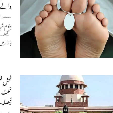
والے ش
دسمبر 13, 2024
حکام شوا
سمجھنے ک
بازار می
فحش فل
تحت ای
فیصلہ۔
ستمبر 23, 2024