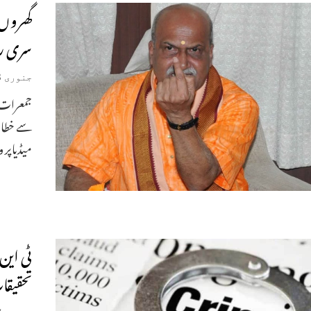
گھروں 
سری را
جنوری 13, 2023
جمعرات ک
سے خطاب
میڈیاپر 
ٹی این۔
تحقیقا