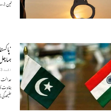
تین بڑے پول
‘پاکست
ہماچل 
اگست 23, 2025
عدالت نے
بغاوت کا
علیحدگی 