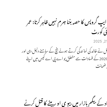
یپ گروپس کا حصہ بننا جرم نہیں ظاہر کرتا: عمر
ائی کورٹ
یل نے خالد کی نمائندگی کرتے ہوئے بنچ کے سامنے دلیل دی اور
فروری 2020 کے فسادات سے متعلق یو اے پی اے کیس میں اپنے
 ضمانت
د کے بیگم بازار میں بیو ی او ربیٹے کا قتل کرنے