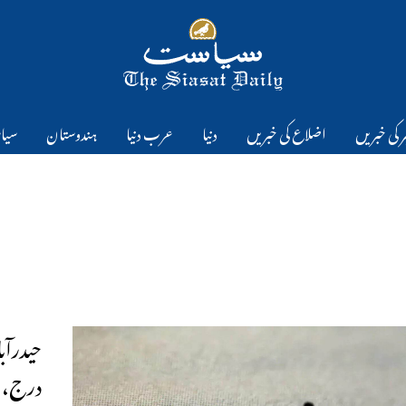
 کی خبریں
اضلاع کی خبریں
دنیا
عرب دنیا
ہندوستان
سیا
درج، 56 افراد کو گرفتار کیا گیا