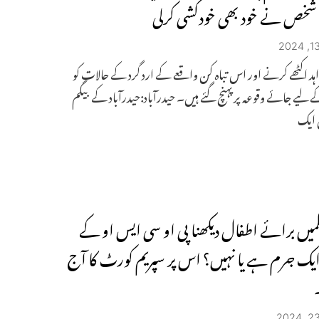
خص نے خود بھی خودکشی کرلی
ہد اکٹھے کرنے اور اس تباہ کن واقعے کے ارد گرد کے حالات کو
ے لیے جائے وقوعہ پر پہنچ گئے ہیں۔ حیدرآباد:حیدرآباد کے بیگم
ں ایک
میں برائے اطفال دیکھنا پی او سی ایس او کے
ک جرم ہے یا نہیں؟ اس پر سپریم کورٹ کا آج