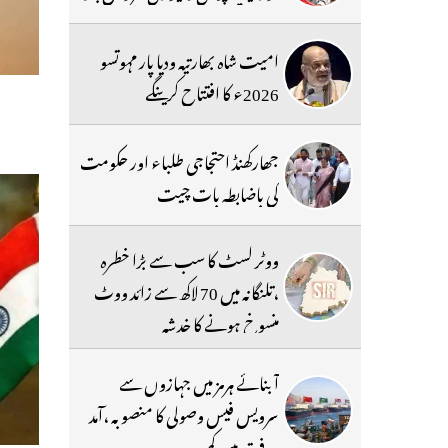
امیت شاہ بھارتیہ ودیا پار مہوتسو
2026ء کا افتتاح کرینگے
جھارکھنڈ احتجاجی طلباء اور حکومت
کی باضابطہ بات چیت
ووٹر لسٹ کا سب سے بڑا خطرہ
،تلنگانہ میں 70 لاکھ سے زائد ووٹ
منسوخ ہونے کا خدشہ
آبنائے ہرمز میں جہازوں سے
سرویس فیس وصولی کا منصوبہ ،آمد
ورفت میں کمی