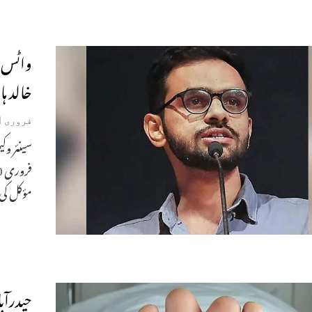
واٹس ا
خالد ہ
فروری 21, 2025
سینئر وک
مؤکل کی
حیدرآبا