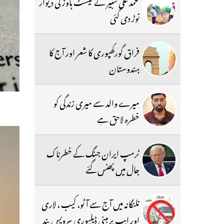
محمد علی شبیر کے گیسٹ ہاوز کی دیوار
توڑ دی گئی
فراق گورکھپوری کا شعر اور آج کا
ہندوستان
میرے والد سے میری زندگی کو
خطرہ لاحق ہے
ٹرمپ ایران جنگ کے خطرناک
جال میں پھنس گئے
تلنگانہ میں آج سے آٹو، کیب ، لاری
اور ایپ پر مبنی ڈیلیوری سرویس بند