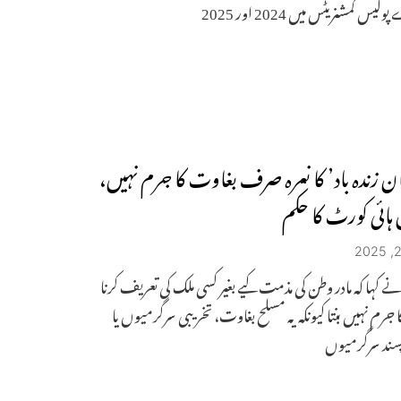
یس کمشنریٹس میں 2024 اور 2025
ان زندہ باد’ کا نعرہ صرف بغاوت کا جرم نہیں،
ہائی کورٹ کا حکم
 کہا کہ مادر وطن کی مذمت کیے بغیر کسی ملک کی تعریف کرنا
 جرم نہیں بنتا کیونکہ یہ مسلح بغاوت، تخریبی سرگرمیوں یا
پسند سرگرمیوں