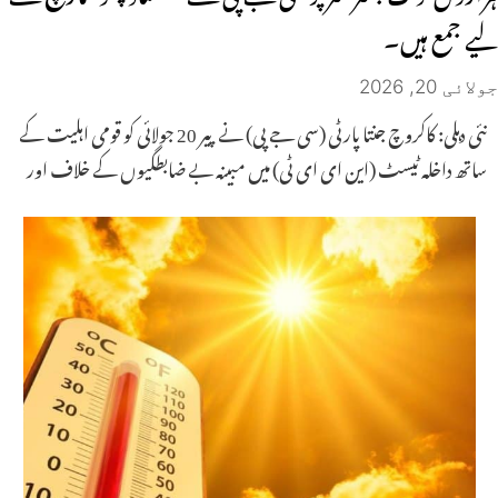
لیے جمع ہیں۔
جولائی 20, 2026
نئی دہلی: کاکروچ جنتا پارٹی (سی جے پی) نے پیر 20 جولائی کو قومی اہلیت کے
ساتھ داخلہ ٹیسٹ (این ای ای ٹی) میں مبینہ بے ضابطگیوں کے خلاف اور