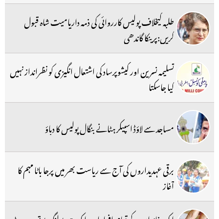
طلبہ کیخلاف پولیس کارروائی کی ذمہ داریامیت شاہ قبول
کریں:پرینکا گاندھی
تسلیمہ نسرین اور کیشوپرساد کی اشتعال انگیزی کو نظرانداز نہیں
کیا جاسکتا
مساجد سے لاؤڈ اسپیکر ہٹانے بنگال پولیس کا دباؤ
برقی عہدیداروں کی آج سے ریاست بھر میں پرجا باٹا مہم کا
آغاز
ایک خاندان کے تمام افراد اب ایک ہی پولنگ بوتھ پر ووٹ