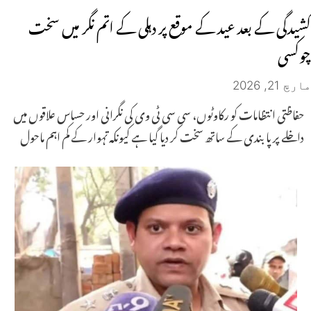
کشیدگی کے بعد عید کے موقع پر دہلی کے اتم نگر میں سخت
چوکسی
مارچ 21, 2026
حفاظتی انتظامات کو رکاوٹوں، سی سی ٹی وی کی نگرانی اور حساس علاقوں میں
داخلے پر پابندی کے ساتھ سخت کر دیا گیا ہے کیونکہ تہوار کے کم اہم ماحول