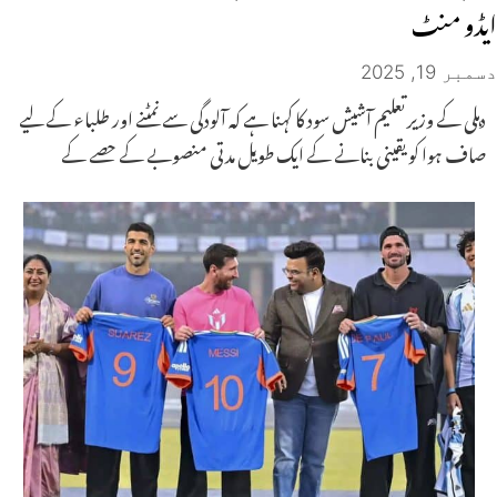
ایڈو منٹ
دسمبر 19, 2025
دہلی کے وزیر تعلیم آشیش سود کا کہنا ہے کہ آلودگی سے نمٹنے اور طلباء کے لیے
صاف ہوا کو یقینی بنانے کے ایک طویل مدتی منصوبے کے حصے کے