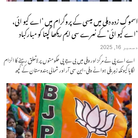
اسموگ زدہ دہلی میں میسی کے پروگرام میں ‘اے کیو ائی،
‘اے کیو ائی’ کے نعرے سی ایم ریکھا گپتا کو مبارکباد
دسمبر 16, 2025
اے اے پی نے مرکز اور دہلی میں بی جے پی حکومتوں پر لاتعلق رہنے کا الزام
لگایا کیونکہ زہریلی ہوا نے دہلی-این سی آر اور شمالی ہندوستان کے کچھ