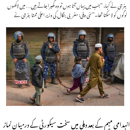
بنرجی نے کہا، “جب میں یہاں آتا ہوں تو وہ گھبرا جاتے ہیں… میں لاکھوں
لوگوں کو لا سکتا تھا۔” نئی دہلی: مغربی بنگال کی وزیر اعلیٰ ممتا بنرجی نے
انہدامی مہم کے بعد دہلی میں سخت سیکورٹی کے درمیان نماز