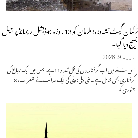
ترکمان گیٹ تشدد: 5 ملزمان کو 13 روزہ جوڈیشل ریمانڈ پر جیل
بھیج دیا گیا۔
جنوری 9, 2026
اس معاملے میں اب گرفتاریوں کی کل تعداد 11 ہے، جس میں ایک نابالغ کی
گرفتاری بھی شامل ہے۔ نئی دہلی: دہلی کی ایک عدالت نے جمعرات، 8
جنوری کو