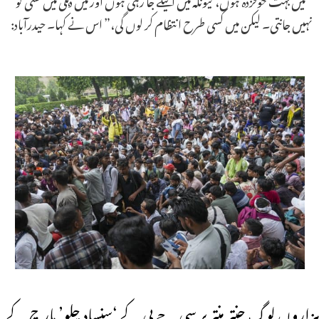
نہیں جانتی۔ لیکن میں کسی طرح انتظام کر لوں گی،” اس نے کہا۔ حیدرآباد:
ہزاروں لوگ جنتر منتر پر سی جے پی کے ‘سنساد چلو’ مارچ کے