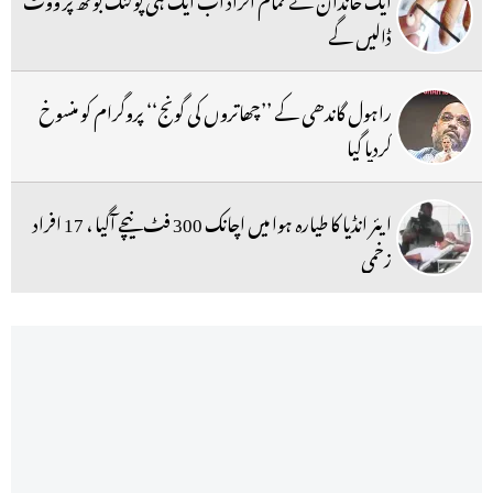
ڈالیں گے
راہول گاندھی کے ’’چھاتروں کی گونج‘‘ پروگرام کو منسوخ
کردیا گیا
ایئر انڈیا کا طیارہ ہوا میں اچانک 300 فٹ نیچے آگیا ، 17 افراد
زخمی