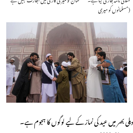
(مسلمانوں کو میری
دہلی بھر میں عید کی نماز کے لیے لوگوں کا ہجوم ہے۔