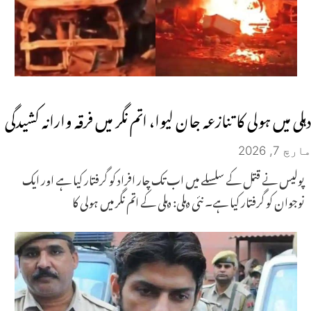
دہلی میں ہولی کا تنازعہ جان لیوا، اتم نگر میں فرقہ وارانہ کشیدگی
مارچ 7, 2026
پولیس نے قتل کے سلسلے میں اب تک چار افراد کو گرفتار کیا ہے اور ایک
نوجوان کو گرفتار کیا ہے۔ نئی دہلی: دہلی کے اتم نگر میں ہولی کا