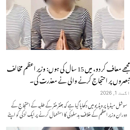
مجھے معاف کر دو، میں 15 سال کی ہوں: وزیر اعظم مخالف
تبصروں پر احتجاج کرنے والی نے معذرت کی۔
اگست 1, 2026
سوشل میڈیا پر ویڈیو میں دکھایا گیا ہے کہ جنتر منتر کے طلبہ کے احتجاج کے
دوران وزیر اعظم کے خلاف بدسلوکی کا استعمال کرنے پر ایک لڑکی کو اپنے