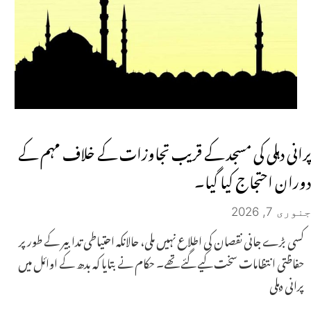
پرانی دہلی کی مسجد کے قریب تجاوزات کے خلاف مہم کے
دوران احتجاج کیا گیا۔
جنوری 7, 2026
کسی بڑے جانی نقصان کی اطلاع نہیں ملی، حالانکہ احتیاطی تدابیر کے طور پر
حفاظتی انتظامات سخت کیے گئے تھے۔ حکام نے بتایا کہ بدھ کے اوائل میں
پرانی دہلی