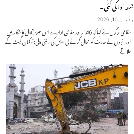
جمعہ ادا کی گئی۔
جنوری 10, 2026
مقامی لوگوں نے کہا کہ دکاندار اور مقامی ادارے اس صورتحال کا شکار ہیں
اور انہوں نے حالات کو بحال کرنے کی اپیل کی۔ نئی دہلی: ترکمان گیٹ کے
علاقے