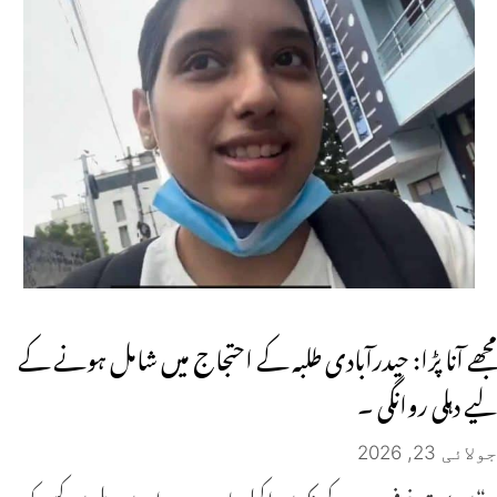
مجھے آنا پڑا: حیدرآبادی طلبہ کے احتجاج میں شامل ہونے کے
لیے دہلی روانگی ۔
جولائی 23, 2026
“میں بہت خوفزدہ ہوں، کیونکہ میں اکیلے جا رہی ہوں اور میں دہلی میں کسی کو