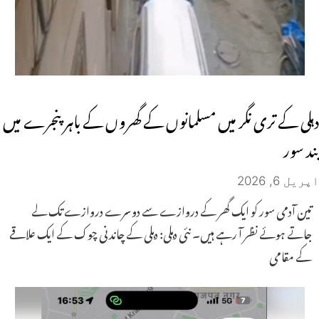
دہلی کے تری نگر میں مسلمانوں کے گھروں کے باہر پنجرے میں
بند سور
اپریل 6, 2026
تین آدمی سور کو ایک گھر کے دروازے سے دوسرے دروازے تک لے
جاتے ہوئے نظر آ رہے ہیں۔ نئی دہلی: دہلی کے چاندنی چوک کے ایک علاقے
کے مقامی