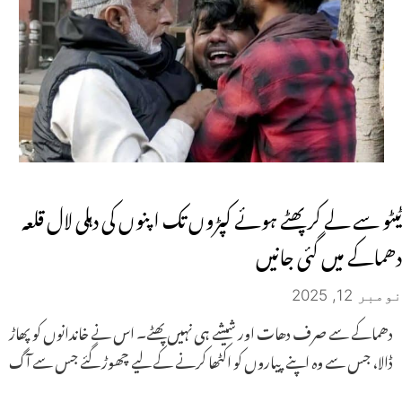
ٹیٹو سے لے کر پھٹے ہوئے کپڑوں تک اپنوں کی دہلی لال قلعہ
دھماکے میں گئی جانیں
نومبر 12, 2025
دھماکے سے صرف دھات اور شیشے ہی نہیں پھٹے۔ اس نے خاندانوں کو پھاڑ
ڈالا، جس سے وہ اپنے پیاروں کو اکٹھا کرنے کے لیے چھوڑ گئے جس سے آگ