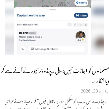
مسلمانوں کو اجازت نہیں: دہلی ریپیڈو ڈرائیور نے آنے سے کر
دیا انکار ۔
مارچ 23, 2026
ریپیڈو نے اس رویے کو “مکمل طور پر ناقابل قبول” قرار دیتے ہوئے عوامی
معافی نامہ جاری کیا ہے۔ “مسلمان کو میری گاڑی میں اجازت نہیں ہے