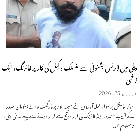
دہلی میں لارنس بشنوئی سے منسلک وکیل کی کار پر فائرنگ، ایک
زخمی
فروری 25, 2026
موٹرسائیکل پر سوار حملہ آوروں نے مبینہ طور پر مارگھٹ والے ہنومان مندر
کے قریب متعدد راؤنڈ فائرنگ کی اور موقع سے فرار ہونے سے پہلے۔ نئی دہلی:
نامعلوم حملہ