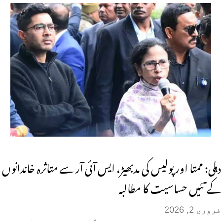
دہلی: ممتا اور پولیس کی مدبھیڑ، ایس آئی آر سے متاثرہ خاندانوں
کے تئیں حساسیت کا مطالبہ
فروری 2, 2026