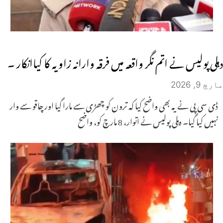
دہلی پولیس نے اتم نگر واقعہ میں فرقہ وارانہ زاویہ کا کیاانکار ۔
مارچ 9, 2026
ڈی سی پی نے یہ بھی واضح کیا کہ ترون کو چھڑی سے مارا گیا اور چاقو سے وار
نہیں کیا گیا۔ دہلی پولیس نے اتوار، 8 مارچ کو، واضح