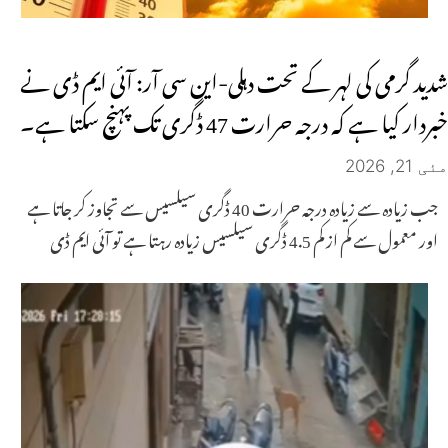
شدید گرمی کی لہر کے تحت دہلی-این سی آر: آئی ایم ڈی نے
خبردار کیا ہے کہ درجہ حرارت 47 ڈگری تک پہنچ سکتا ہے۔
مئی 21, 2026
جب زیادہ سے زیادہ درجہ حرارت 40 ڈگری سیلسیس سے تجاوز کر جاتا ہے
اور معمول سے کم از کم 4.5 ڈگری سیلسیس زیادہ رہتا ہے تو آئی ایم ڈی