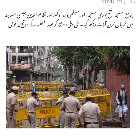
مارچ 21, 2026
جامع مسجد، فتح پوری مسجد، اور سیلم پور، اوکھلا اور نظام الدین جیسی مساجد
میں نمایاں ٹرن آؤٹ دیکھا گیا۔ نئی دہلی: ہفتہ کو عید الفطر کے موقع پر قومی