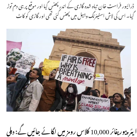
ڈرائیور فراست خان تباہ شدہ گاڑی کے اندر پھنس گیا اور موقع پر ہی دم توڑ
گیا۔ اس کی لاش اسٹیئرنگ وہیل میں پھنس گئی تھی اور گاڑی کو کاٹ
ایئر پیوریفائر 10,000 کلاس رومز میں لگائے جائیں گے: دہلی