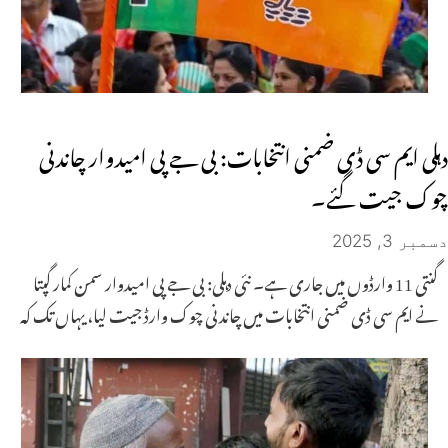
دہلی ایم سی ڈی ضمنی انتخابات: بی جے پی امیدوار چاندنی
چوک جیت گئے۔
دسمبر 3, 2025
گنتی 11 وارڈوں میں جاری ہے۔ نئی دہلی: بی جے پی امیدوار سمن کمار گپتا
نے ایم سی ڈی ضمنی انتخابات میں چاندنی چوک وارڈ جیت لیا، یہاں تک کہ