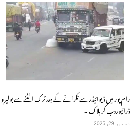
رام پور میں ڈیوائیڈر سے ٹکرانے کے بعد ٹرک الٹنے سے بولیرو
ڈرائیوردب کر ہلاک ۔
دسمبر 29, 2025