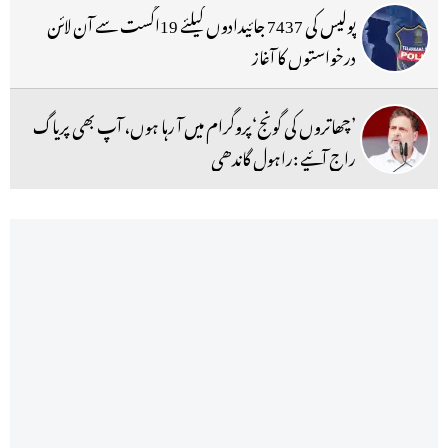
پولیس کی 7437 جائیدادوں کیلئے 19اگست سے آن لائن
درخواستوں کا آغاز
’چھاتروں کی گونج‘پروگرام میں آ رہا ہوں، آپ بھی پریاگ
راج آئیے :راہول گاندھی