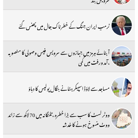
ٹرمپ ایران جنگ کے خطرناک جال میں پھنس گئے
آبنائے ہرمز میں جہازوں سے سرویس فیس وصولی کا منصوبہ
،آمد ورفت میں کمی
مساجد سے لاؤڈ اسپیکر ہٹانے بنگال پولیس کا دباؤ
ووٹر لسٹ کا سب سے بڑا خطرہ ،تلنگانہ میں 70 لاکھ سے زائد
ووٹ منسوخ ہونے کا خدشہ