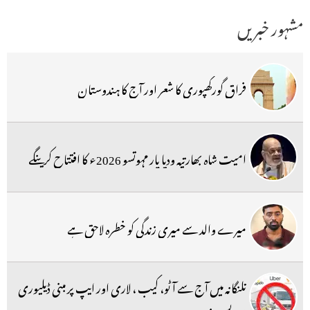
مشہور خبریں
فراق گورکھپوری کا شعر اور آج کا ہندوستان
امیت شاہ بھارتیہ ودیا پار مہوتسو 2026ء کا افتتاح کرینگے
میرے والد سے میری زندگی کو خطرہ لاحق ہے
تلنگانہ میں آج سے آٹو، کیب ، لاری اور ایپ پر مبنی ڈیلیوری
سرویس بند