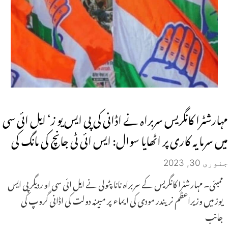
مہارشٹرا کانگریس سربراہ نے اڈانی کی پی ایس یو ز‘ ایل ائی سی
میں سرمایہ کاری پر اٹھایا سوال: ایس ائی ٹی جانچ کی مانگ کی
جنوری 30, 2023
ممبئی۔ مہارشٹرا کانگریس کے سربراہ نانا پٹولی نے ایل ائی سی او ردیگر پی ایس
یوز میں وزیراعظم نریندر مودی کی ایماء پر مبینہ دولت کی اڈانی گروپ کی
جانب