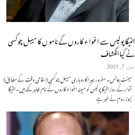
انٹیگا پولیس سے اغوا ء کاروں کے نامو ں کا میہل چوکسی
نے کیاانکشاف
جون 7, 2021
سینٹ جانس۔ مفرور ہیرا کاروباری میہل چوکسی (مقامی وقت کے مطابق)
اتوار کے روز انٹیگا پولیس کو مبینہ اغواء کاروں کے نام ظاہر کئے ہیں۔انٹیگا
نیوز روم نے خبر ہے