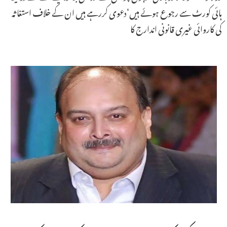
ہائی کورٹ سے رجوع ہوئے ہیں‘دعوی کررہے ہیں ان کے خلاف استغاثہ
کی کاروائی غیری قانونی اندارج کا