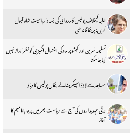
طلبہ کیخلاف پولیس کارروائی کی ذمہ داریامیت شاہ قبول
کریں:پرینکا گاندھی
تسلیمہ نسرین اور کیشوپرساد کی اشتعال انگیزی کو نظرانداز نہیں
کیا جاسکتا
مساجد سے لاؤڈ اسپیکر ہٹانے بنگال پولیس کا دباؤ
برقی عہدیداروں کی آج سے ریاست بھر میں پرجا باٹا مہم کا
آغاز