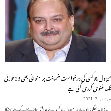
میہول چوکسی کی درخواست ضمانت پر سنوائی بھی 23جولائی
تک ملتوی کردی گئی ہے
جولائی 7, 2021
روزاؤ۔ بھگوڑا کاروباری میہول چوکسی نے عدالتی جائزہ لینے کے لئے ڈومنیکا