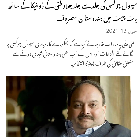
میہول چوکسی کی جلد سے جلد جلاوطنی کے ڈومنیکا کے ساتھ
بات چیت میں ہندوستان مصروف
جون 18, 2021
نئی دہلی۔وزرات خارجہ نے کہا ہے کہ بھگوڑے کاروباری میہول چوکسی پر
لگائے گئے الزامات اور اس کے اب بھی ہندوستانی شہری ہونے سے
متعلق حقائق کی طرف ڈومنیکا انتظامیہ