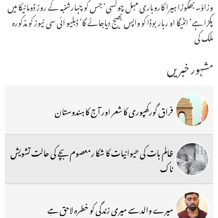
وزاؤ۔بھگوڑا ہیرا کاروباری مہل چوکسی‘ جس کو چہارشنبہ کے روز ڈومانیکا میں
پکڑا ہے‘ انٹیگا او رباربوڈا کو واپس بھیج دیاجائے گا‘ ڈبلیو ائی سی نیوز کو مذکورہ
ملک کی
مشہور خبریں
فراق گورکھپوری کا شعر اور آج کا ہندوستان
ظالم بات کی حیوانیات کا شکا رمعصوم بچے کی حالت تشویش
ناک
میرے والد سے میری زندگی کو خطرہ لاحق ہے