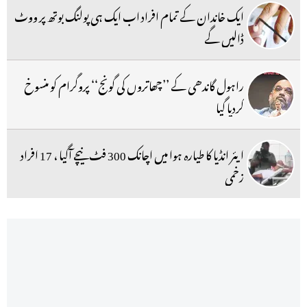
ایک خاندان کے تمام افراد اب ایک ہی پولنگ بوتھ پر ووٹ
ڈالیں گے
راہول گاندھی کے ’’چھاتروں کی گونج‘‘ پروگرام کو منسوخ
کردیا گیا
ایئر انڈیا کا طیارہ ہوا میں اچانک 300 فٹ نیچے آگیا ، 17 افراد
زخمی