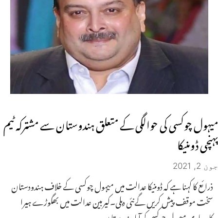
میہول چوکسی کی حوالگی کے متعلق ہندوستان سے مشترکہ ٹیم
پہنچی ڈومنیکا
جون 2, 2021
ذرائع کا کہنا ہے کہ ڈومنیکا عدالت میں میہول چوکسی کے خلاف ہندودستان
سخت موقف پیش کریں گےنئی دہلی۔کیربین عدالت میں بھگوڑے ہیرا
کاروباری میہول چوکسی کو آیا ہندوستا ن