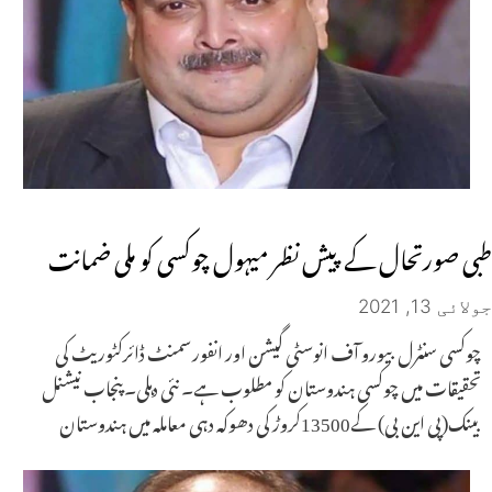
طبی صورتحال کے پیش نظر میہول چوکسی کو ملی ضمانت
جولائی 13, 2021
چوکسی سنٹرل بیورو آف انوسٹی گیشن اور انفورسمنٹ ڈائرکٹوریٹ کی
تحقیقات میں چوکسی ہندوستان کو مطلوب ہے۔ نئی دہلی۔پنجاب نیشنل
بینک(پی این بی) کے13500کروڑ کی دھوکہ دہی معاملہ میں ہندوستان