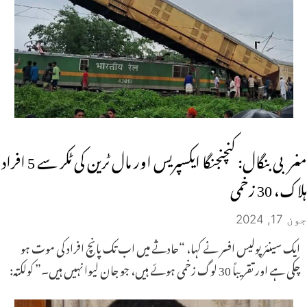
مغربی بنگال: کنچنجنگا ایکسپریس اور مال ٹرین کی ٹکر سے 5 افراد
ہلاک، 30 زخمی
جون 17, 2024
ایک سینئر پولیس افسر نے کہا، “حادثے میں اب تک پانچ افراد کی موت ہو
چکی ہے اور تقریباً 30 لوگ زخمی ہوئے ہیں، جو جان لیوا نہیں ہیں۔” کولکتہ: