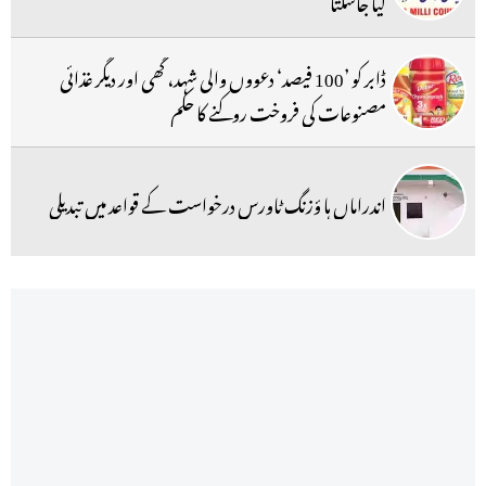
کیا جاسکتا
ڈابر کو ’100 فیصد‘ دعووں والی شہد، گھی اور دیگر غذائی
مصنوعات کی فروخت روکنے کا حکم
اندراماں ہا ؤزنگ ٹاورس درخواست کے قواعد میں تبدیلی