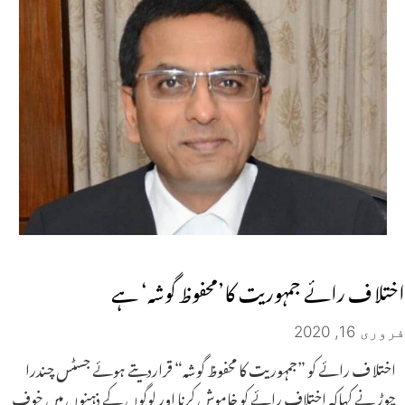
اختلا ف رائے جمہوریت کا’محفوظ گوشہ‘ ہے
فروری 16, 2020
اختلا ف رائے کو ”جمہوریت کا محفوظ گوشہ“ قراردیتے ہوئے جسٹس چندرا
چوڑ نے کہاکہ اختلاف رائے کو خاموش کرنا اور لوگوں کے ذہنوں میں خوف