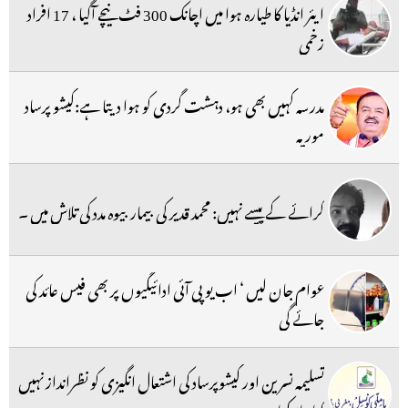
ایئر انڈیا کا طیارہ ہوا میں اچانک 300 فٹ نیچے آگیا ، 17 افراد
زخمی
مدرسہ کہیں بھی ہو، دہشت گردی کو ہوا دیتا ہے:کیشو پرساد
موریہ
کرائے کے پیسے نہیں: محمد قدیر کی بیمار بیوہ مدد کی تلاش میں ۔
عوام جان لیں ‘ اب یو پی آئی ادائیگیوں پر بھی فیس عائد کی
جائے گی
تسلیمہ نسرین اور کیشوپرساد کی اشتعال انگیزی کو نظرانداز نہیں