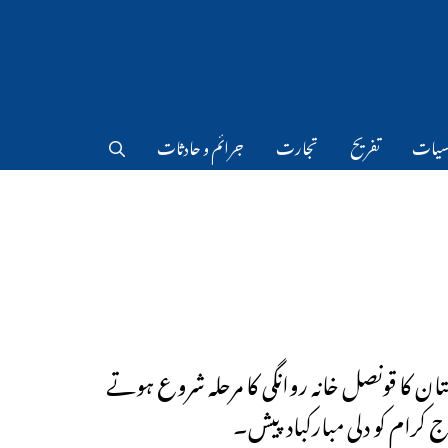
سیات
تفریح
تجارت
جرائم و حادثات
ان کا قونصل خانہ روانگی کا مرحلہ شروع ہوتے
ج کرام کو دلی مبارکباد پیش۔