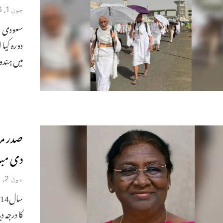
جون 1, 2026
سعودی ع
دورہ کیا
میں ہند
صدر مر
دی مبا
جون 2, 2025
کا درجہ د