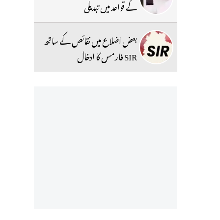
کے قواعد میں تبدیلی
بعض اضلاع میں نقائص کے ساتھ
SIR فارمس کا ادخال