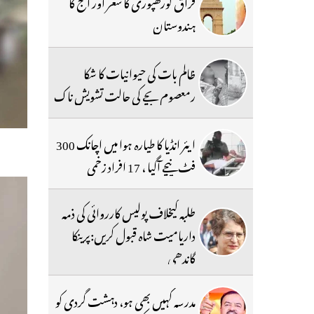
فراق گورکھپوری کا شعر اور آج کا
ہندوستان
ظالم بات کی حیوانیات کا شکا
رمعصوم بچے کی حالت تشویش ناک
ایئر انڈیا کا طیارہ ہوا میں اچانک 300
فٹ نیچے آگیا ، 17 افراد زخمی
طلبہ کیخلاف پولیس کارروائی کی ذمہ
داریامیت شاہ قبول کریں:پرینکا
گاندھی
مدرسہ کہیں بھی ہو، دہشت گردی کو