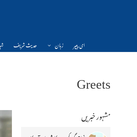
Ski
t
conten
ای پیپر
زبان
حدیث شریف
شہر
Greets
مشہور خبریں