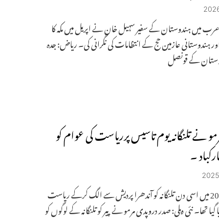
رب میں ہندوستان کے سفیر سہیل خان نے اپریل میں مکہ کا
 اور ہندوستانی عازمین حج کے انتظامات کی نگرانی کی۔ ریاض: جدہ
وستان کے قونصل
مو نے تلنگانہ یوم تاسیس پرریاست کی عوام کو
رکباد ۔
سال2014 میں اسی دن تلنگانہ کو آندھرا پردیش سے الگ کرکے ریاست
یا گیا تھا۔ نئی دہلی: صدر دروپدی مرمو نے پیر کو تلنگانہ کے لوگوں کو