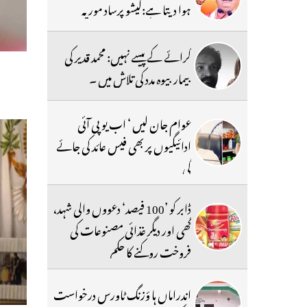
ہوا دیتا ہے:کیشو پرساد موریہ
کرائے کے پیسے نہیں: محمد قدیر کی
بیمار بیوہ مدد کی تلاش میں ۔
عوام جان لیں ‘ اب یو پی آئی
ادائیگیوں پر بھی فیس عائد کی جائے
گی
ڈابر کو ’100 فیصد‘ دعووں والی شہد،
گھی اور دیگر غذائی مصنوعات کی
فروخت روکنے کا حکم
اندراماں ہا ؤزنگ ٹاورس درخواست