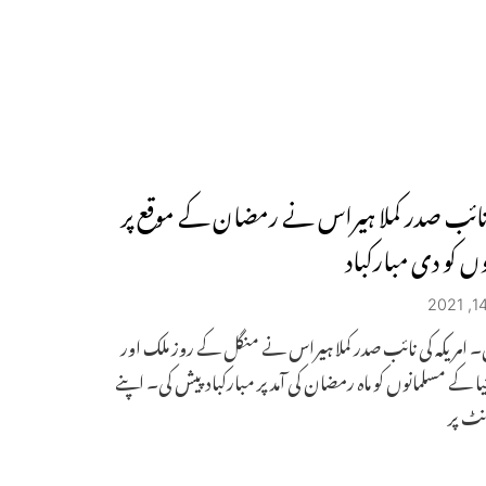
 نائب صدر کملا ہیراس نے رمضان کے موقع پر
وں کو دی مبارکباد
 امریکہ کی نائب صدر کملا ہیراس نے منگل کے روز ملک اور
ا کے مسلمانوں کو ماہ رمضان کی آمد پر مبارکباد پیش کی۔ اپنے
ونٹ پر