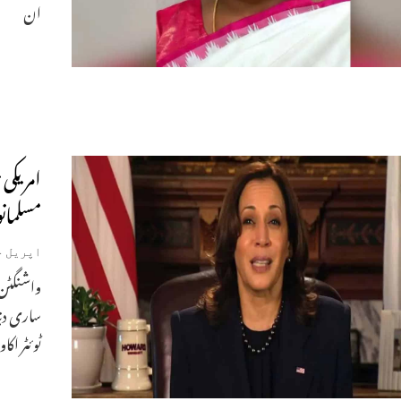
ان
امریکی
مسلمان
اپریل 14, 2021
واشنگٹن۔
ساری دنی
ٹوئٹر اکا