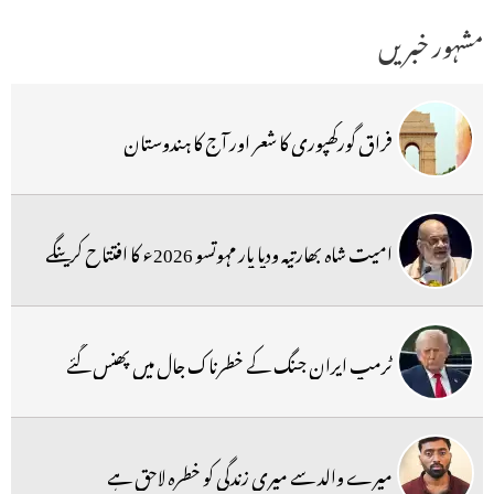
مشہور خبریں
فراق گورکھپوری کا شعر اور آج کا ہندوستان
امیت شاہ بھارتیہ ودیا پار مہوتسو 2026ء کا افتتاح کرینگے
ٹرمپ ایران جنگ کے خطرناک جال میں پھنس گئے
میرے والد سے میری زندگی کو خطرہ لاحق ہے