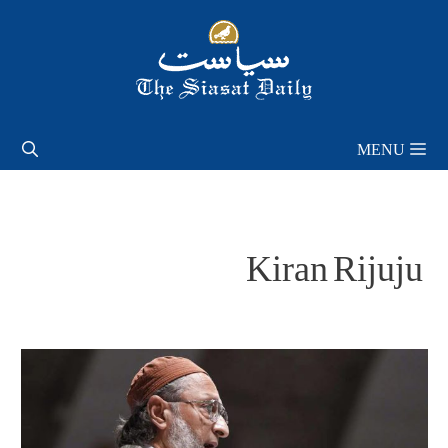
Skip
to
content
MENU
Kiran Rijuju