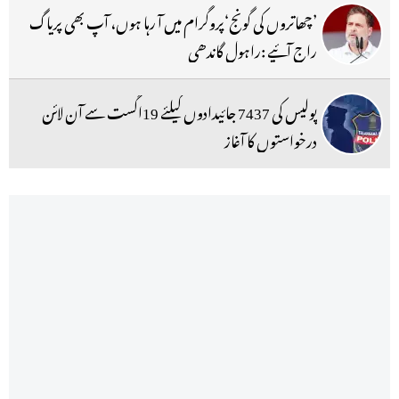
’چھاتروں کی گونج‘پروگرام میں آ رہا ہوں، آپ بھی پریاگ
راج آئیے :راہول گاندھی
پولیس کی 7437 جائیدادوں کیلئے 19اگست سے آن لائن
درخواستوں کا آغاز