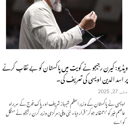
ویڈیو: کیرن رجیجو نے کویت میں پاکستان کو بے نقاب کرنے
پر اسد الدین اویسی کی تعریف کی۔
مئی 27, 2025
اویسی نے پاکستان کے وزیر اعظم شہباز شریف اور پاک فوج کے سربراہ
عاصم منیر کو ‘احمقانہ جوکر’ قرار دیا۔ نئی دہلی: مرکزی وزیر کرن رجیجو نے منگل
کو اے