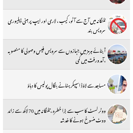
تلنگانہ میں آج سے آٹو، کیب ، لاری اور ایپ پر مبنی ڈیلیوری
سرویس بند
آبنائے ہرمز میں جہازوں سے سرویس فیس وصولی کا منصوبہ
،آمد ورفت میں کمی
مساجد سے لاؤڈ اسپیکر ہٹانے بنگال پولیس کا دباؤ
ووٹر لسٹ کا سب سے بڑا خطرہ ،تلنگانہ میں 70 لاکھ سے زائد
ووٹ منسوخ ہونے کا خدشہ