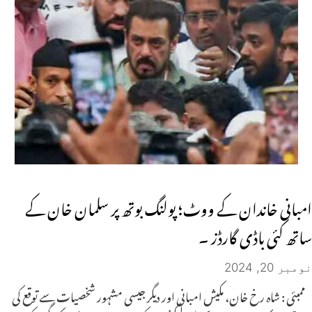
امبانی خاندان کے ووٹ؛ پولنگ بوتھ پر سلمان خان کے
ساتھ کئی باڈی گارڈز ۔
نومبر 20, 2024
ممبئی : شاہ رخ خان، مکیش امبانی اور دیگر جیسی مشہور شخصیات سے توقع کی