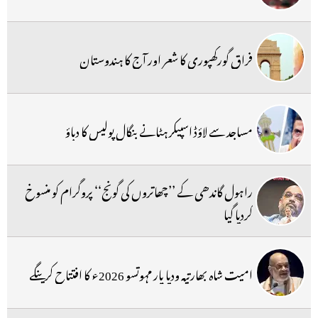
فراق گورکھپوری کا شعر اور آج کا ہندوستان
مساجد سے لاؤڈ اسپیکر ہٹانے بنگال پولیس کا دباؤ
راہول گاندھی کے ’’چھاتروں کی گونج‘‘ پروگرام کو منسوخ
کردیا گیا
امیت شاہ بھارتیہ ودیا پار مہوتسو 2026ء کا افتتاح کرینگے