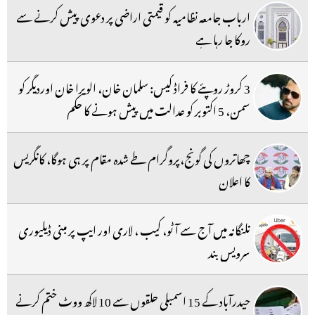
ارباب جامعہ نظامیہ کو قیمتی اراضی پر دعوی پیش کرنے سے
روکا جا رہا ہے
3 کروڑ روپئے کا فراڈ کیس: سلمان خان، الویرا خان اوردیگر کو
سمن، 5 اکتوبر کو عدالت میں پیش ہونے کا حکم
چھاتروں کی گونج،پروگرام طے شدہ مقام پر ہی ہوگا، کانگریس
کا اعلان
تلنگانہ میں آج سے آٹو، کیب ، لاری اور ایپ پر مبنی ڈیلیوری
سرویس بند
حیدرآباد کے 15 اسمبلی حلقوں سے 10 لاکھ ووٹ ختم کرنے