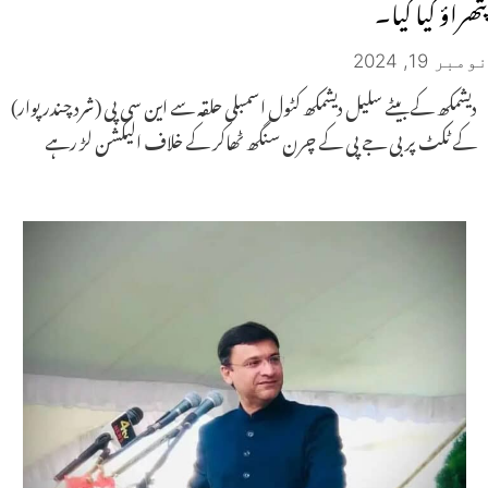
پتھراؤ کیا گیا۔
نومبر 19, 2024
دیشمکھ کے بیٹے سلیل دیشمکھ کٹول اسمبلی حلقہ سے این سی پی (شرد چندر پوار)
کے ٹکٹ پر بی جے پی کے چرن سنگھ ٹھاکر کے خلاف الیکشن لڑ رہے