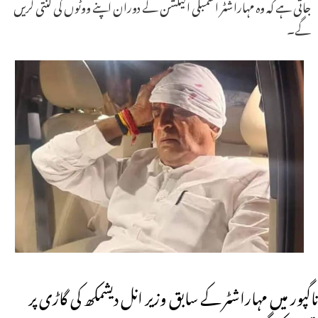
جاتی ہے کہ وہ مہاراشٹر اسمبلی الیکشن کے دوران اپنے ووٹوں کی گنتی کریں
گے۔
ناگپور میں مہاراشٹر کے سابق وزیر انل دیشمکھ کی گاڑی پر