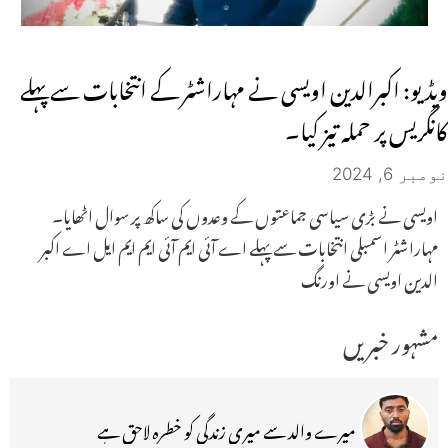
ویڈیو: اکبرالدین اویسی نے مہاراشٹر کے انتخابات سے پہلے
کانگریس پر حملہ تیز کیا۔
نومبر 6, 2024
اویسی نے بڑی سیاسی جماعتوں کے وعدوں کی ساکھ پر سوال اٹھایا۔
مہاراشٹر اسمبلی انتخابات سے پہلے اے آئی ایم آئی ایم ایم ایل اے اکبر
الدین اویسی نے اورنگ
مشہور خبریں
میرے والد سے میری زندگی کو خطرہ لاحق ہے