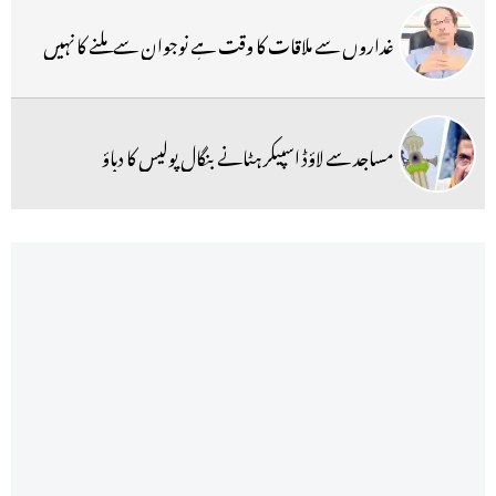
غداروں سے ملاقات کا وقت ہے نوجوان سے ملنے کا نہیں
مساجد سے لاؤڈ اسپیکر ہٹانے بنگال پولیس کا دباؤ