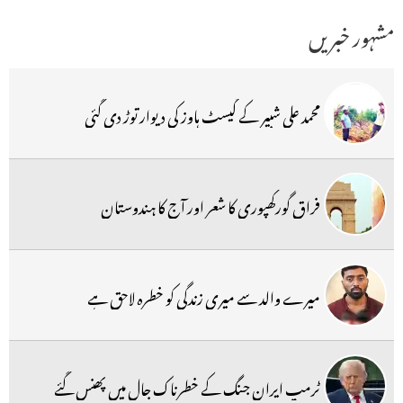
مشہور خبریں
محمد علی شبیر کے گیسٹ ہاوز کی دیوار توڑ دی گئی
فراق گورکھپوری کا شعر اور آج کا ہندوستان
میرے والد سے میری زندگی کو خطرہ لاحق ہے
ٹرمپ ایران جنگ کے خطرناک جال میں پھنس گئے