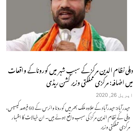
دہلی نظام الدین مرکز کے سبب شہر میں کوروناکے واقعات
میں اضافہ: مرکزی مملکتی وزیر کشن ریڈی
اپریل 26, 2020
حیدرآباد: حیدرآباد کے علاوہ ملک بھر میں کورونا وائرس کے 60 فیصد کیسیس،
دہلی کے نظام الدین مرکز کی سبب واقع ہوئے ہیں۔ ان خیالات کا اظہار
مرکزی مملکتی وزیر