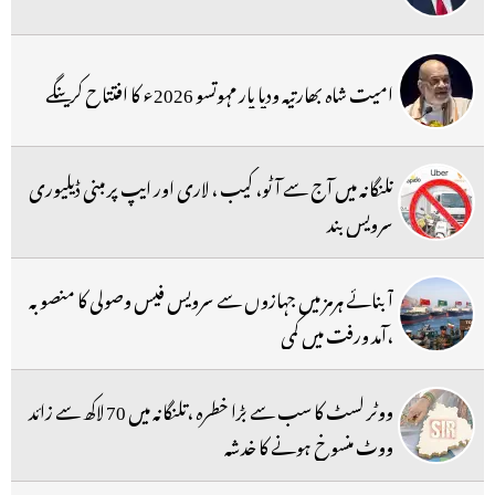
امیت شاہ بھارتیہ ودیا پار مہوتسو 2026ء کا افتتاح کرینگے
تلنگانہ میں آج سے آٹو، کیب ، لاری اور ایپ پر مبنی ڈیلیوری
سرویس بند
آبنائے ہرمز میں جہازوں سے سرویس فیس وصولی کا منصوبہ
،آمد ورفت میں کمی
ووٹر لسٹ کا سب سے بڑا خطرہ ،تلنگانہ میں 70 لاکھ سے زائد
ووٹ منسوخ ہونے کا خدشہ