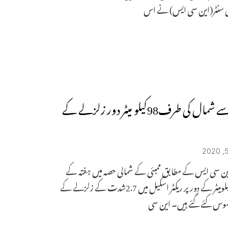
 سنٹر(این سی ایس) نے اس
ممبئی سے شمال کی طرف98کیلو میٹر دور زلزلے کے
ین سی ایس کے مطابق ممبئی کے شمالی حصہ میں ہفتہ کے
روز98کیلومیٹر کے دور پر ریکٹر اسکیل میں 2.7شدت کے زلزلے کے
حسوس کئے گئے ہیں۔ این سی