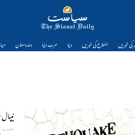
 کی خبریں
اضلاع کی خبریں
دنیا
عرب دنیا
ہندوستان
سیا
نیپال میں 4.3شدت سے زل
جنوری 1, 2024