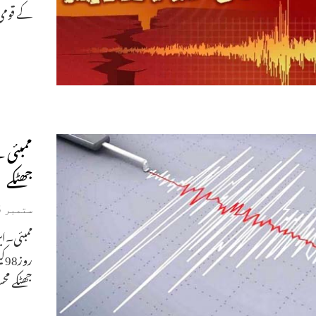
کے قومی
جھٹکے
ستمبر 5, 2020
ممبئی۔ا
جھٹکے م