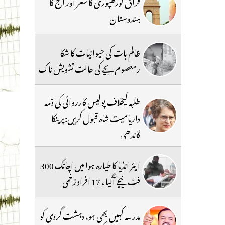
فراق گورکھپوری کا شعر اور آج کا
ہندوستان
ظالم بات کی حیوانیات کا شکا
رمعصوم بچے کی حالت تشویش ناک
طلبہ کیخلاف پولیس کارروائی کی ذمہ
داریامیت شاہ قبول کریں:پرینکا
گاندھی
ایئر انڈیا کا طیارہ ہوا میں اچانک 300
فٹ نیچے آگیا ، 17 افراد زخمی
مدرسہ کہیں بھی ہو، دہشت گردی کو