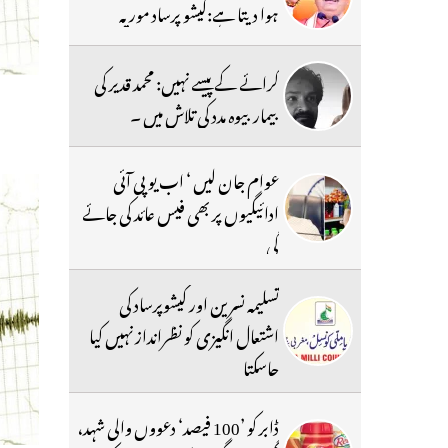
ہوا دیتا ہے:کیشو پرساد موریہ
کرائے کے پیسے نہیں: محمد قدیر کی
بیمار بیوہ مدد کی تلاش میں ۔
عوام جان لیں ‘ اب یو پی آئی
ادائیگیوں پر بھی فیس عائد کی جائے
گی
تسلیمہ نسرین اور کیشوپرساد کی
اشتعال انگیزی کو نظرانداز نہیں کیا
جاسکتا
ڈابر کو ’100 فیصد‘ دعووں والی شہد،