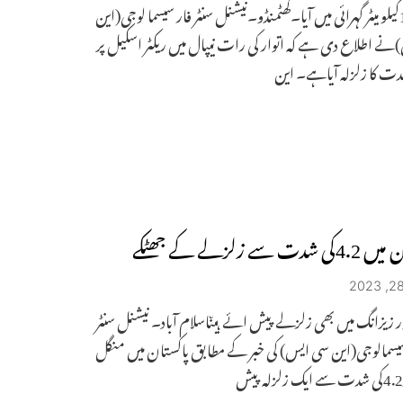
زلزلہ 10کیلو میٹر گہرائی میں آیا۔کھٹمنڈو۔نیشنل سنٹر فار سیسما لوجی(این
ے اطلاع دی ہے کہ اتوار کی رات نیپال میں ریکٹر اسکیل پر
ت سے زلزلے کے جھٹکے
اور زیزانگ میں بھی زلزلے پیش ائے ہیںاسلام آباد۔ نیشنل سنٹر
سمالوجی(این سی ایس) کی خبر کے مطابق پاکستان میں منگل