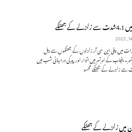
زلے کے جھٹکے
رات میں دہلی این سی آر زلزلوں کے جھٹکوں سے دہل
رتسر۔ پنجاب کے امرتسر میں اتوار اور پیرکی درمیانی شب میں
ن میں زلزلے کے جھٹکے