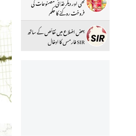
گھی اور دیگر غذائی مصنوعات کی
فروخت روکنے کا حکم
بعض اضلاع میں نقائص کے ساتھ
SIR فارمس کا ادخال