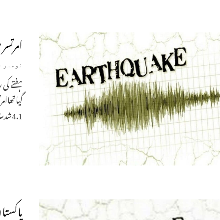
امرتسر میں 4.1شدت سے زل
نومبر 14, 2022
ہفتے کی 
گیاتھاام
4.1شدت سے زلزلے کے جھٹکے محسو
پاکستا