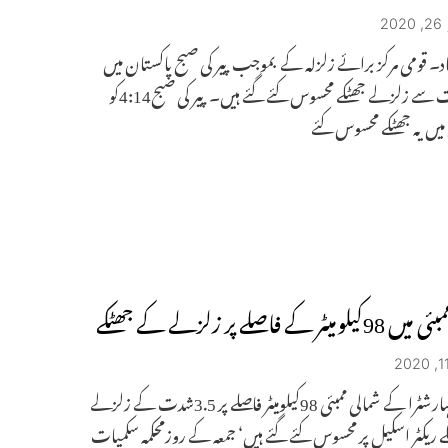
2
اد۔ قومی مرکز برائے زلزلہ کے بموجب پیر کی صبح پاکستان میں
4.8شدت سے زلزلے جھٹکے محسوس کئے گئے ہیں۔ پیر کی صبح4:14کو
میں یہ جھٹکے محسوس کئے
یٹر کے فاصلے پر زلزلے کے جھٹکے
ممبئی۔مہارشٹرا کے شمالی ممبئی 98کیلومیٹر فاصلے پر 3.5شدت کے زلزلے
 ریکٹر اسکیل پر محسوس کئے گئے ہیں‘ جمعہ کے روزمحکمہ سکمیات