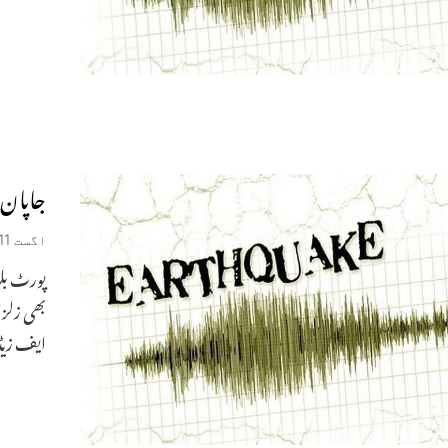
جاپان میں 6.0ش
اگست 11, 2023
بھی زلزل
ایف زیڈ)