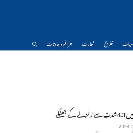
سیات
تفریح
تجارت
جرائم و حادثات
زلے کے جھٹکے