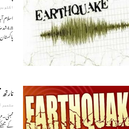
اکتوبر 26, 020
اسلام آب
پاکستان 
نارتھ ممبئی میں 98کیلوم
ستمبر 11, 2020
کے جھٹکے