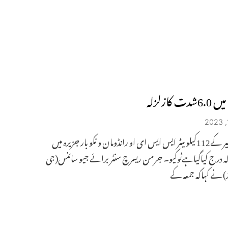
دت کازلزلہ
پورٹ بلیر کے112کیلو میٹر ایس ایس ای او رانڈومان و نکو بار جزیرہ میں
ہ درج کیاگیاہےٹوکیو۔ جرمن ریسرچ سنٹر برائے جیو سائنس(جی
 نے کہاکہ جمعہ کے