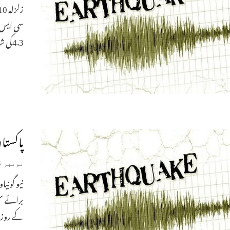
سی ایس)ن
4.3کی شدت کا زلزلہ آیاہے۔ این
پاکستان میں 4.2کی شد
نومبر 28, 2023
نیو گونی
برائے سی
کے روز4.2کی شدت سے ایک زلزلہ پیش