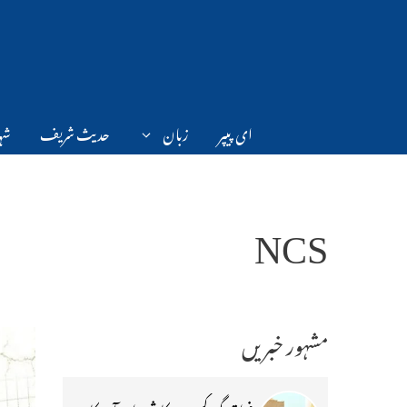
Ski
t
conten
ای پیپر
زبان
حدیث شریف
شہر
NCS
مشہور خبریں