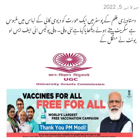
جولائی 5, 2022
دستاویزی فلم کے پوسٹر میں ایک عورت کو دیوی کالی کے لباس میں ملبوس
ہے سگریٹ پیتے ہوئے دیکھایاگیاہےنئی دہلی۔ دہلی پولیس ائی ایف ایس او
یونٹ نے منگل کے