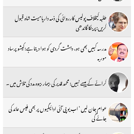
طلبہ کیخلاف پولیس کارروائی کی ذمہ داریامیت شاہ قبول
کریں:پرینکا گاندھی
مدرسہ کہیں بھی ہو، دہشت گردی کو ہوا دیتا ہے:کیشو پرساد
موریہ
کرائے کے پیسے نہیں: محمد قدیر کی بیمار بیوہ مدد کی تلاش میں ۔
عوام جان لیں ‘ اب یو پی آئی ادائیگیوں پر بھی فیس عائد کی
جائے گی