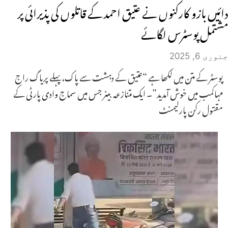
دائیں بازو کارکنوں نے عتیق احمد کے قاتلوں کی پذیرائی پر
مشتمل پوسٹرس لگائے
جنوری 6, 2025
پوسٹر کے متن میں لکھا ہے “عتیق کے دہشت سے پاک، پہلے پریاگ راج
مہاکمب میں خوش آمدید”۔ ایک متنازعہ بینر جس میں سماج وادی پارٹی کے
مقتول رکن پارلیمنٹ