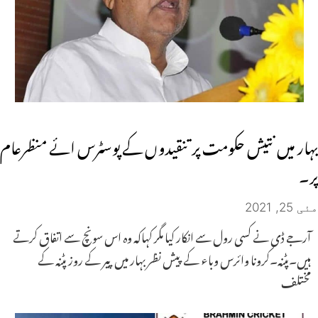
بہار میں نتیش حکومت پر تنقیدوں کے پوسٹرس ائے منظرعام
پر۔
مئی 25, 2021
آرجے ڈی نے کسی رول سے انکار کیا مگر کہاکہ وہ اس سونچ سے اتفاق کرتے
ہیں۔پٹنہ۔کرونا وائرس وباء کے پیش نظر بہار میں پیر کے روز پٹنہ کے
مختلف