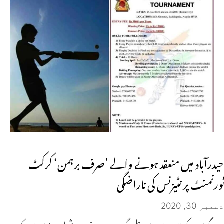
حیدرآباد میں منعقد ہونے والے ’صرف برہمن‘ کرکٹ
ٹورنمنٹ پر نٹیزنس کی ناراضگی
دسمبر 30, 2020