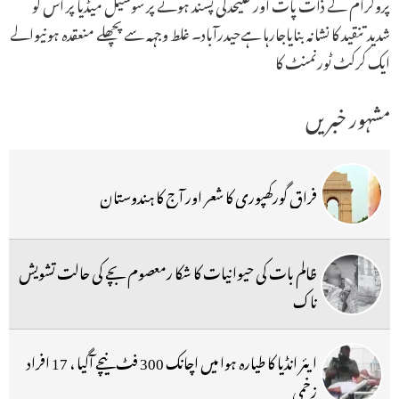
پروگرام کے ذات پات اور علیحدگی پسند ہونے پر سوشیل میڈیا پر اس کو
شدید تنقید کا نشانہ بنایاجارہا ہےحیدرآباد۔ غلط وجہہ سے پچھلے منعقدہ ہونیوالے
ایک کرکٹ ٹورنمنٹ کا
مشہور خبریں
فراق گورکھپوری کا شعر اور آج کا ہندوستان
ظالم بات کی حیوانیات کا شکا رمعصوم بچے کی حالت تشویش
ناک
ایئر انڈیا کا طیارہ ہوا میں اچانک 300 فٹ نیچے آگیا ، 17 افراد
زخمی