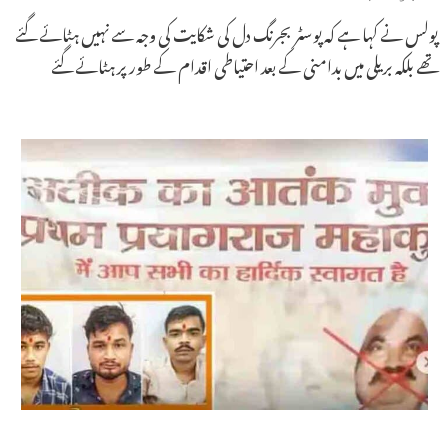
پولس نے کہا ہے کہ پوسٹر بجرنگ دل کی شکایت کی وجہ سے نہیں ہٹائے گئے
تھے بلکہ بریلی میں بدامنی کے بعد احتیاطی اقدام کے طور پر ہٹائے گئے