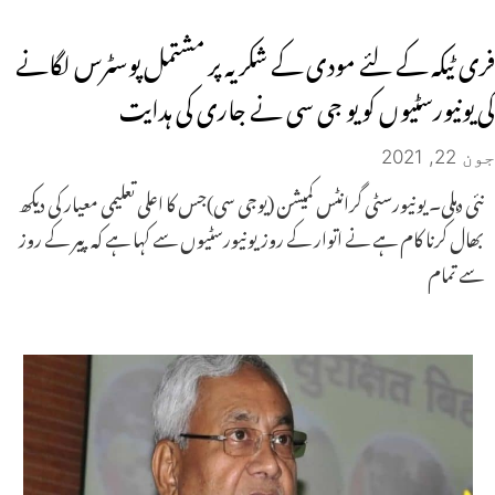
فری ٹیکہ کے لئے مودی کے شکریہ پر مشتمل پوسٹرس لگانے
کی یونیورسٹیوں کو یو جی سی نے جاری کی ہدایت
جون 22, 2021
نئی دہلی۔ یونیورسٹی گرانٹس کمیشن (یوجی سی)جس کا اعلی تعلیمی معیار کی دیکھ
بھال کرنا کام ہے نے اتوار کے روزیونیورسٹیوں سے کہا ہے کہ پیر کے روز
سے تمام