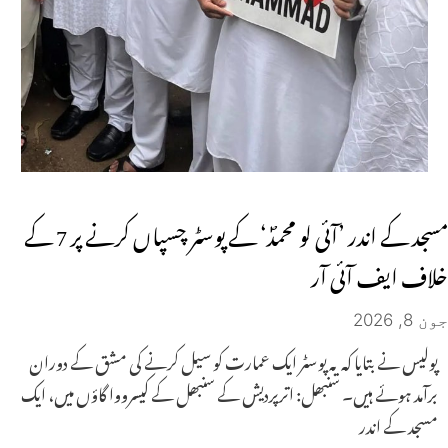
مسجد کے اندر ’آئی لو محمدؐ‘ کے پوسٹر چسپاں کرنے پر 7 کے
خلاف ایف آئی آر
جون 8, 2026
پولیس نے بتایا کہ یہ پوسٹر ایک عمارت کو سیل کرنے کی مشق کے دوران
برآمد ہوئے ہیں۔ سنبھل: اترپردیش کے سنبھل کے کیسرووا گاؤں میں، ایک
مسجد کے اندر