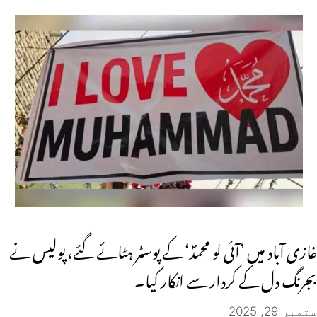
غازی آباد میں ’آئی لو محمدؐ‘ کے پوسٹر ہٹائے گئے، پولیس نے
بجرنگ دل کے کردار سے انکار کیا۔
ستمبر 29, 2025