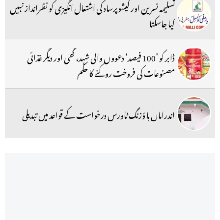
تسلیمہ نسرین اور کیشوپرساد کی اشتعال انگیزی کو نظرانداز نہیں
کیا جاسکتا
ڈابر کو ’100 فیصد‘ دعووں والی شہد، گھی اور دیگر غذائی
مصنوعات کی فروخت روکنے کا حکم
اندراماں ہا ؤزنگ ٹاورس درخواست کے قواعد میں تبدیلی