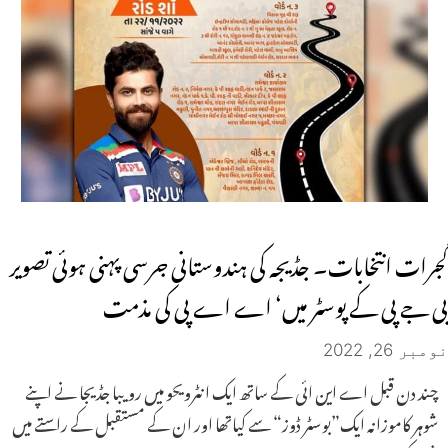
گجرات انتخابات۔ جڈیجہ کی ہندوستانی جرسی پہنی ہوئی تصویر
بی جے پی کے پوسٹر میں‘ اے اے پی کی مذمت
نومبر 26, 2022
چند دن قبل اے این ائی کے ساتھ ایک انٹرویحو میں رویبا جڈیجا نے اپنے
شوہر کاموزانہ ایک”بوسٹر ڈوز“ سے کیاتھا اور ان کے مستقبل کے راستے میں