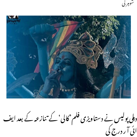
شوہر کی
دہلی پولیس نے دستاویزی فلم’کالی‘ کے تنازعہ کے بعد ایف
ائی آ ر درج کی