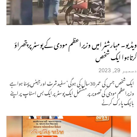
ویڈیو۔ مہارشٹر امیں وزیراعظم مودی کے پوسٹر پرپتھراؤ
کرتاہوا ایک شخص
دسمبر 29, 2023
ایک شخص جس کی عمر 30سال کی ہوگی‘ سفیدشرٹ اورجینس پہنا ہوا ہے
وزیراعظم مودی کی تصویر پر مشتمل ایک پوسٹر پر ایک بس اسٹاپ پر اپنے
بائیک پارک کرنے