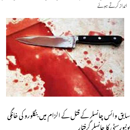
انداز کرتے ہوئے
سابق وائس چانسلر کے قتل کے الزام میں بنگلورو کی خانگی
یونیورسٹی کا چانسلر گرفتار