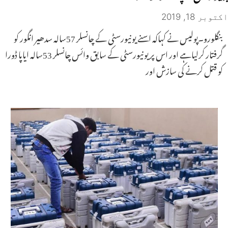
اکتوبر 18, 2019
بنگلورو۔پولیس نے کہاکہ اسنے یونیورسٹی کے چانسلر 57سالہ سدھیر انگور کو
گرفتار کرلیاہے اور اس پر یونیورسٹی کے سابق وائس چانسلر 53سالہ ایاپا ڈورا
کو قتل کرنے کی سازش اور