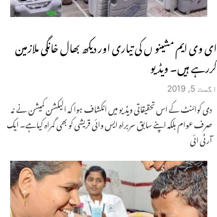
ای وی ایم مشینو ں کی تیاری اور دیکھ بھال خانگی ملازمین
کررہے ہیں۔ ویڈیو
اگست 5, 2019
دی کوائنٹ کے اس تحقیقاتی ویڈیو میں انکشاف ہوا کہ الیکشن کمیشن نے نہ
صرف عوام بلکہ اپنے سابق سربراہ ایس وائی قریشی کو بھی گمراہ کیاہے۔ ایک
آرٹی ائی