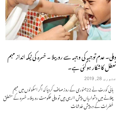
دہلی۔ عدم توجہہ کی وجہہ سے روبیلا ۔ خسرہ کی ٹیکہ انداز مہم
تعطل کاشکار ہوگئی ہے۔
جنوری 28, 2019
ہائی کورٹ نے 22جنوری کے روز صاف کردیا کہ اگر اسکولوں میں مہم
چلانے میں دشواریاں پیش اارہی ہیں تو دہلی حکومت روبیلا۔ خسرہ کے متعلق
خطرات کے درپیش خدشات