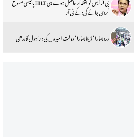
بی آر ایس کو اقتدار حاصل ہوتے ہی HILT پالیسی منسوخ
کردی جائے گی:کے ٹی آر
درد ہمارا ‘ ڈیٹا ہمارا ‘ دولت امیروں کی : راہول گاندھی