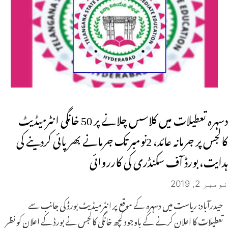
دسہرہ تعطیلات میں کلاسس چلانے پر 50 خانگی انٹرمیڈیٹ
کالجس پر جرمانہ عائد، 2نومبر تک جرمانے بھرپائی کردینے کی
ہدایت، بورڈ آف سکنڈری کی کارروائی
نومبر 2, 2019
حیدرآباد: ریاست میں دسہرہ کے موقع پر انٹرمیڈیٹ بورڈ کی جانب سے
تعطیلات کا اعلان کرنے کے باوجود کچھ خانگی کالجس نے بورڈ کے اعلان کو نظر