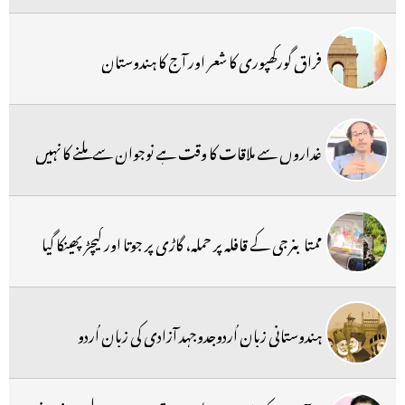
فراق گورکھپوری کا شعر اور آج کا ہندوستان
غداروں سے ملاقات کا وقت ہے نوجوان سے ملنے کا نہیں
ممتا بنرجی کے قافلہ پر حملہ، گاڑی پر جوتا اور کیچڑ پھینکا گیا
ہندوستانی زبان اُردوجدوجہد آزادی کی زبان اُردو