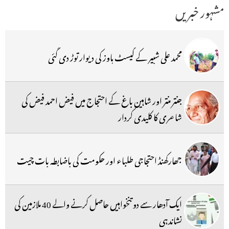
مشہور خبریں
محمد علی شبیر کے گیسٹ ہاوز کی دیوار توڑ دی گئی
جنتر منتر اور شاہین باغ کے احتجاج میں فیض احمد فیض کی
شاعری کا کلیدی کردار
جھارکھنڈ احتجاجی طلباء اور حکومت کی باضابطہ بات چیت
ایک آدھار سے دو تنخواہیں حاصل کرنے والے 40 ملازمین کی
نشاندہی