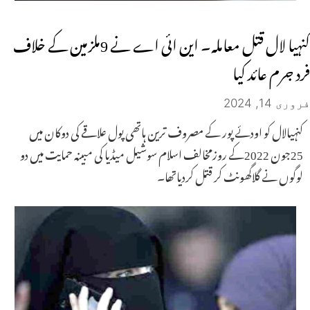
کنہیا لال قتل معاملہ۔ این ائی اے نے 9ملزمین کے خلاف
فرد جرم عائد کیا
فروری 14, 2024
کنہیالال کو اودئے پور کے مصروف ترین ہاتھی پول علاقے کی دوکان میں
25جون 2022کے روزمخالف اسلام سوشیل میڈیا کی مبینہ حمایت میں دو
لوگوں نے گلاگھونٹ کر قتل کردیاتھا۔