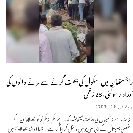
راجستھان میں اسکول کی چھت گرنے سے مرنے والوں کی
تعداد 7 ہوگئی، 28 زخمی
جولائی 26, 2025
بہت سے زخمیوں کی حالت تشویشناک ہے، کم از کم نو کو جھالاوان کے
ضلعی ہسپتال کے آئی سی یو میں داخل کرایا گیا ہے۔ جھالاواڑ: جھالاواڑ میں