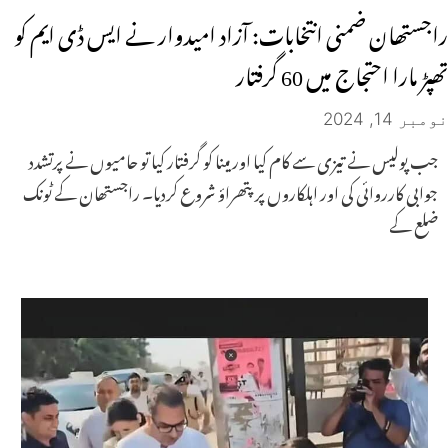
راجستھان ضمنی انتخابات: آزاد امیدوار نے ایس ڈی ایم کو
تھپڑ مارا احتجاج میں 60 گرفتار
نومبر 14, 2024
جب پولیس نے تیزی سے کام کیا اور مینا کو گرفتار کیا تو حامیوں نے پرتشدد
جوابی کارروائی کی اور اہلکاروں پر پتھراؤ شروع کردیا۔ راجستھان کے ٹونک
ضلع کے