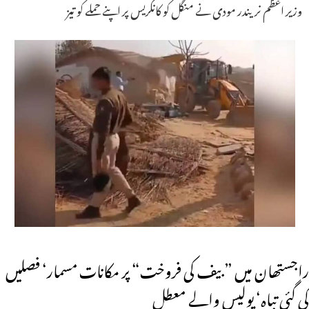
وزیر اعظم نریندر مودی نے منگل کو کانگریس پر اپنے حملے کو تیز
راجستھان میں ”بیف کی فروخت“ پر مکانات مسمار‘ فصلیں
کی گئی تباہ‘ پولیس والے معطل