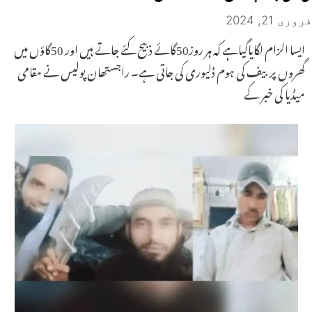
فروری 21, 2024
ایسا الزام لگایاگیاہے کہ ہر روز50گائے ذبیح کئے جاتے ہیں اور 50گاؤں میں
گھروں پر بیف کی ہوم ڈلیوری کی جاتی ہے۔ راجستھان پولیس نے مقامی
میڈیا کی خبر کے