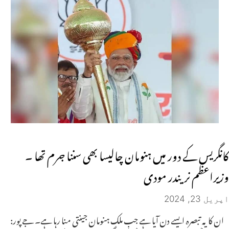
کانگریس کے دور میں ہنومان چالیسا بھی سننا جرم تھا ۔
وزیراعظم نریندر مودی
اپریل 23, 2024
ان کا یہ تبصرہ ایسے دن آیا ہے جب ملک ہنومان جینتی منا رہا ہے۔ جے پور: