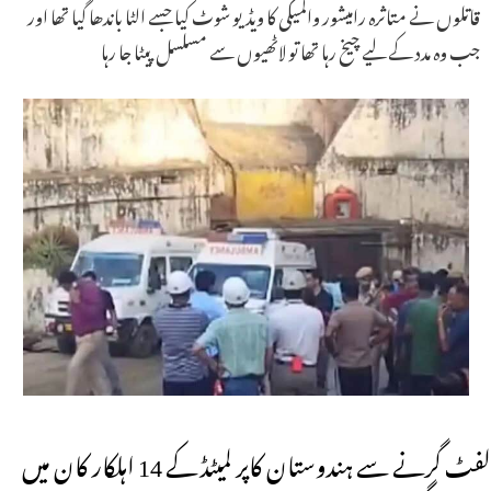
قاتلوں نے متاثرہ رامیشور والمیکی کا ویڈیو شوٹ کیا جسے الٹا باندھا گیا تھا اور
جب وہ مدد کے لیے چیخ رہا تھا تو لاٹھیوں سے مسلسل پیٹا جا رہا
لفٹ گرنے سے ہندوستان کاپر لمیٹڈ کے 14 اہلکار کان میں