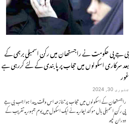
بی جے پی حکومت نے راجستھان میں رکن اسمبلی برہمی کے
بعد سرکاری اسکولوں میں حجاب پر پابندی کے لئے کررہی ہے
غور
جنوری 30, 2024
راجستھان کے اسکولوں میں حجاب پر تنازعہ اس وقت پیدا ہوا جب بی جے
پی رکن اسمبلی بال موکند اچاریہ نے ایک اسکول میں یوم جمہوریہ تقریب کے
دوران کچھ