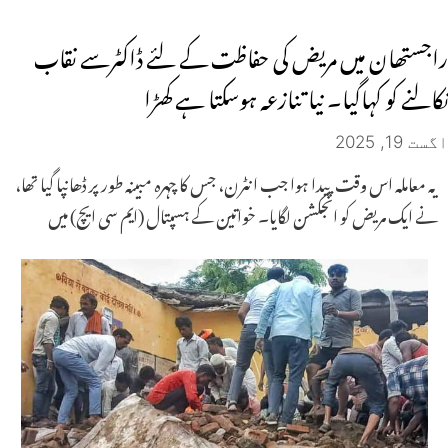
راجستھان میں مریض کی حفاظت کے لئے ڈاکٹرسے نقاب
نکالنے کو کہاگیا۔ نیا تنازعہ ہوسکتا ہے کھڑا
اگست 19, 2025
یہ معاملہ اس وقت پیدا ہوا جب انٹرن، جس کا چہرہ مبینہ طور پر ڈھانپا گیا تھا،
نے ایک مریض کو انجکشن لگایا۔ خواتین کے ہسپتال (ایم سی ایچ) میں