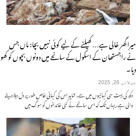
میرا گھر خالی ہے… کھیلنے کے لیے کوئی نہیں بچا: ماں جس
نے راجستھان کے اسکول کے سانحے میں دونوں بچوں کو کھو
دیا۔
جولائی 26, 2025
دکھ کی بہت سی کہانیوں میں سے، شاید اس کی کہانی خاص طور پر دل دہلا دینے
والی ہے، یہاں تک کہ اس سانحے نے کئی خاندانوں کو سوگ میں