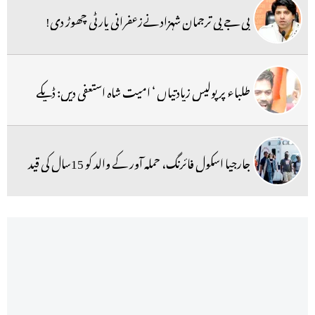
بی جے پی ترجمان شہزاد نےزعفرانی پارٹی چھوڑ دی!
طلباء پر پولیس زیادتیاں ‘ امیت شاہ استعفی دیں: ڈپکے
جارجیا اسکول فائرنگ، حملہ آور کے والد کو 15سال کی قید