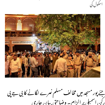
اسکول کی
جئے پور مسجد میں مخالف مسلم نعرے لگانے کا بی جے پی
رکن اسمبلی پر الزام۔ وضاحتی بیان جاری