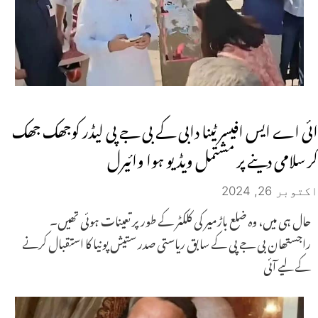
ائی اے ایس افیسر ٹینا دابی کے بی جے پی لیڈر کوجھک جھک
کر سلامی دینے پر مشتمل ویڈیو ہوا وائیرل
اکتوبر 26, 2024
حال ہی میں، وہ ضلع باڑمیر کی کلکٹر کے طور پر تعینات ہوئی تھیں۔
راجستھان بی جے پی کے سابق ریاستی صدر ستیش پونیا کا استقبال کرنے
کے لیے آئی