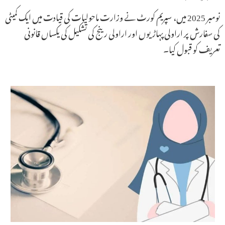
نومبر 2025 میں، سپریم کورٹ نے وزارت ماحولیات کی قیادت میں ایک کمیٹی
کی سفارش پر اراولی پہاڑیوں اور اراولی رینج کی تشکیل کی یکساں قانونی
تعریف کو قبول کیا۔