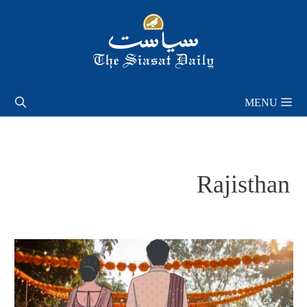
Skip
to
content
MENU
Rajisthan