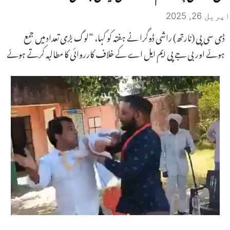
اپریل 26, 2025
ڈی سی پی (نارتھ) راشی ڈوگرا نے ہفتہ کو کہا، “لوگ بڑی تعداد میں جمع
ہوئے اور بی جے پی ایم ایل اے کے خلاف کارروائی کا مطالبہ کرتے ہوئے