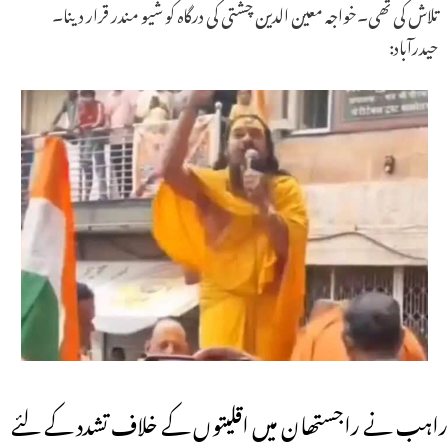
تلاش کی تھی۔خواجہ معین الدین چشتی کی درگاہ کو شیو مندر قرار دینا۔
حیدرآباد:
راہب نے راجستھان میں اقلیتوں کے خلاف تشدد کے لئے