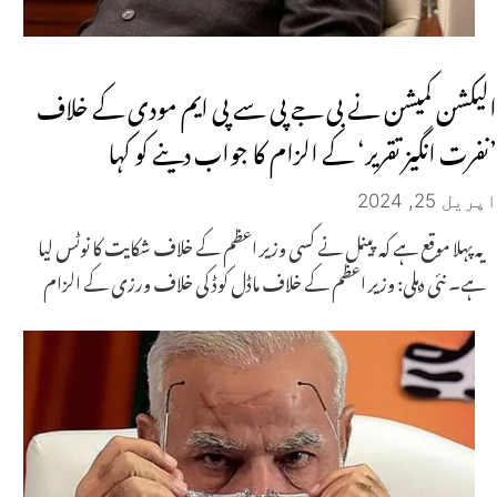
الیکشن کمیشن نے بی جے پی سے پی ایم مودی کے خلاف
’نفرت انگیز تقریر‘ کے الزام کا جواب دینے کو کہا
اپریل 25, 2024
یہ پہلا موقع ہے کہ پینل نے کسی وزیر اعظم کے خلاف شکایت کا نوٹس لیا
ہے۔ نئی دہلی: وزیر اعظم کے خلاف ماڈل کوڈ کی خلاف ورزی کے الزام