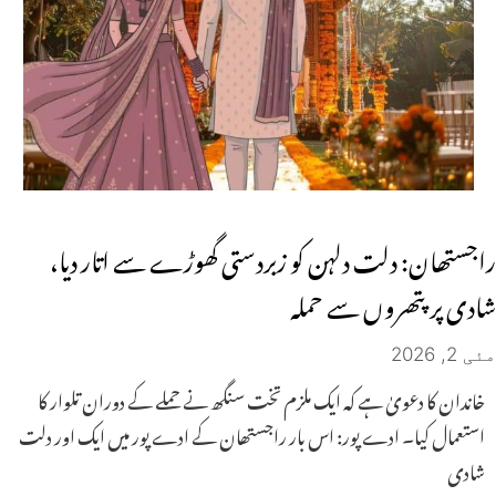
راجستھان: دلت دلہن کو زبردستی گھوڑے سے اتار دیا،
شادی پر پتھروں سے حملہ
مئی 2, 2026
خاندان کا دعویٰ ہے کہ ایک ملزم تخت سنگھ نے حملے کے دوران تلوار کا
استعمال کیا۔ ادے پور: اس بار راجستھان کے ادے پور میں ایک اور دلت
شادی