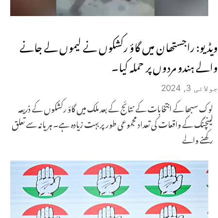
ویڈیو: راجستھان میں گاؤ رکشکوں نے لیموں لے جانے
والے ہندو مردوں پر حملہ کیا۔
جولائی 3, 2024
لوک سبھا کے انتخابات کے نتائج کے بعد ملک میں گاؤ رکشکوں کے ذریعہ
لینچنگ کے واقعات کی تعداد مجموعی طور پر بہت زیادہ ہے۔ ہریانہ سے تعلق
رکھنے والے