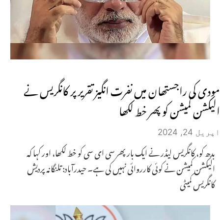
مودی کی راجستھان میں نفرت انگیز تقریر پر کانگریس نے
الیکشن کمیشن کو پھر خط لکھا
اپریل 24, 2024
بدھ کو، کانگریس لیڈر نے ایک بار پھر سی ای سی کو خط لکھا، اور کہا کہ
الیکشن کمیشن نے کوئی کارروائی نہیں کی ہے۔ حیدرآباد: تلنگانہ پردیش
کانگریس کمیٹی