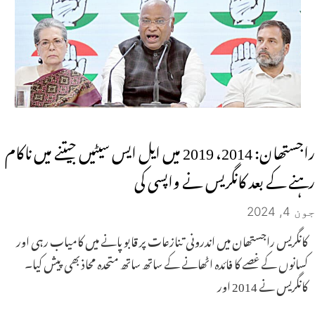
راجستھان: 2014، 2019 میں ایل ایس سیٹیں جیتنے میں ناکام
رہنے کے بعد کانگریس نے واپسی کی
جون 4, 2024
کانگریس راجستھان میں اندرونی تنازعات پر قابو پانے میں کامیاب رہی اور
کسانوں کے غصے کا فائدہ اٹھانے کے ساتھ ساتھ متحدہ محاذ بھی پیش کیا۔
کانگریس نے 2014 اور