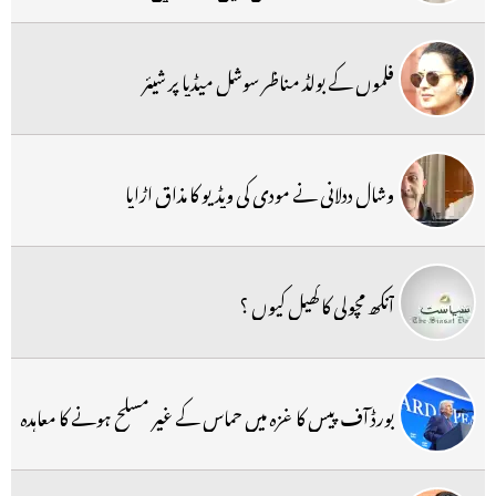
فلموں کے بولڈ مناظر سوشل میڈیا پر شیئر
وشال ددلانی نے مودی کی ویڈیو کا مذاق اڑایا
آنکھ مچولی کا کھیل کیوں ؟
بورڈ آف پیس کا غزہ میں حماس کے غیر مسلح ہونے کا معاہدہ