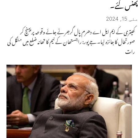
پھنس گئے۔
مئی 15, 2024
کھیتری کے ایم ایل اے دھرم پال گرجر نے جائے وقوعہ پر پہنچ کر
صورتحال کا جائزہ لیا۔ جے پور: راجستھان کے نیم کا تھانہ ضلع میں منگل کی
رات