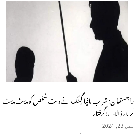
راجستھان: شراب مافیا گینگ نے دلت شخص کو پیٹ پیٹ
کر مار ڈالا۔ 5 گرفتار
مئی 23, 2024