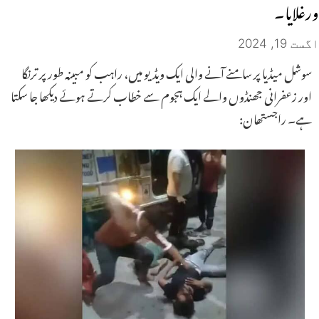
ورغلایا۔
اگست 19, 2024
سوشل میڈیا پر سامنے آنے والی ایک ویڈیو میں، راہب کو مبینہ طور پر ترنگا
اور زعفرانی جھنڈوں والے ایک ہجوم سے خطاب کرتے ہوئے دیکھا جا سکتا
ہے۔ راجستھان: