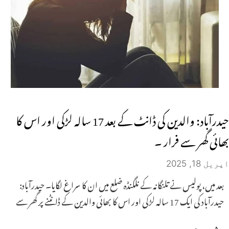
حیدرآباد: والدین کی ڈانٹ کے بعد 17 سالہ لڑکی اور اس کا
بھائی گھر سے فرار ۔
اپریل 18, 2025
بعد میں، پولیس نے تلنگانہ کے نلگنڈہ ضلع میں ان کا سراغ لگایا۔ حیدرآباد:
حیدرآباد کی ایک 17 سالہ لڑکی اور اس کا بھائی والدین کے ڈانٹنے پر گھر سے