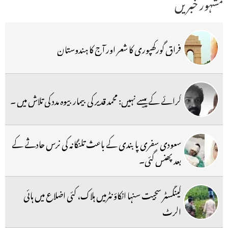
مشہور خبریں
فراق گورکھپوری کا شعر اور آج کا ہندوستان
کرائے کے پیسے نہیں: محمد قدیر کی بیمار بیوہ مدد کی تلاش میں ۔
سعودی سفری پابندی کے باعث تلنگانہ کی نرس حادثے کے
بعد پھنس گئی۔
گینگسٹر سجیت سنہا انکاؤنٹرمیں ہلاک، کئی اضلاع میں ہائی
الرٹ