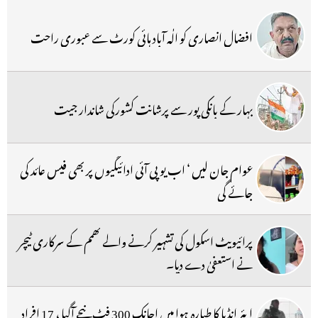
افضال انصاری کو الٰہ آباد ہائی کورٹ سے عبوری راحت
بہار کے بانکی پور سے پرشانت کشورکی شاندار جیت
عوام جان لیں ‘ اب یو پی آئی ادائیگیوں پر بھی فیس عائد کی
جائے گی
پرائیویٹ اسکول کی تشہیر کرنے والے کھمم کے سرکاری ٹیچر
نے استعفیٰ دے دیا۔
ایئر انڈیا کا طیارہ ہوا میں اچانک 300 فٹ نیچے آگیا ، 17 افراد