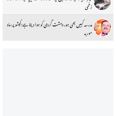
زخمی
مدرسہ کہیں بھی ہو، دہشت گردی کو ہوا دیتا ہے:کیشو پرساد
موریہ