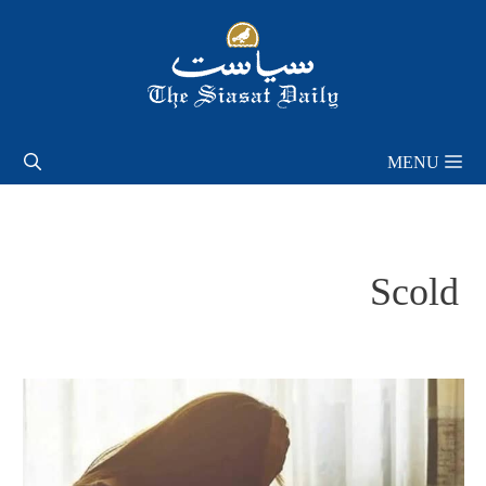
Skip
to
content
MENU
Scold