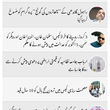
راہول گاندھی کے ’’چھاتروں کی گونج‘‘ پروگرام کو منسوخ
کردیا گیا
3 کروڑ روپئے کا فراڈ کیس: سلمان خان، الویرا خان اوردیگر کو
سمن، 5 اکتوبر کو عدالت میں پیش ہونے کا حکم
ارباب جامعہ نظامیہ کو قیمتی اراضی پر دعوی پیش کرنے سے
روکا جا رہا ہے
عصمت ریزی کیس میں ترون تیج پال کو 10 سال قید