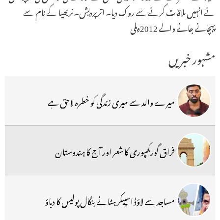
نے انہیں ملاقات کرنے سے روک دیا۔ اترپردیش۔نربھیا کے نام سے
پہچانے جانے والے 2012دہلی
مشہور خبریں
میرے والد سے میری زندگی کو خطرہ لاحق ہے
فراق گورکھپوری کا شعر اور آج کا ہندوستان
مساجد سے لاؤڈ اسپیکر ہٹانے بنگال پولیس کا دباؤ