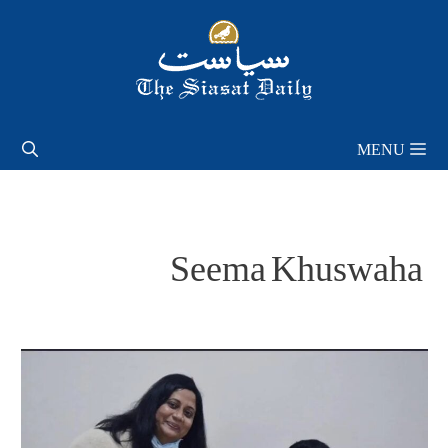
Skip
to
content
MENU
Seema Khuswaha