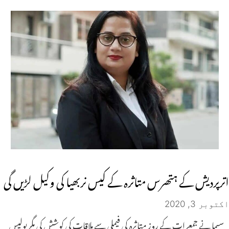
اترپردیش کے ہتھرس متاثرہ کے کیس نربھیا کی وکیل لڑیں گی
اکتوبر 3, 2020
سیما نے جمعرات کے روز متاثرہ کی فیملی سے ملاقات کی کوشش کی مگر پولیس