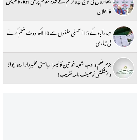
چھاتروں کی گونج،پروگرام طے شدہ مقام پر ہی ہوگا، کانگریس
کا اعلان
حیدرآباد کے 15 اسمبلی حلقوں سے 10 لاکھ ووٹ ختم کرنے
کی تیاری
بزم علم و ادب شعبہ خواتین کا تیسرا ریاستی علمبردار اردو ایواڈ
و پیشکشی توصیف نامہ تقریب!