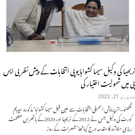
نربھیا کی وکیل سیما کشواہا یوپی انتخابات کے پیش نظر بی ایس
پی میں شمولیت اختیار کی
جنوری 21, 2022
لکھنو۔اترپردیش اسمبلی انتخابات سے عین قبل سیما کشواہا‘ مذکورہ سپریم
کورٹ کی وکیل جس نے 2012کے نربھیا اور 2020کے ہاتھرس عصمت
ریزی متاثرہ کا مقدمہ درج کیاتھا‘ جمعرات کے روز