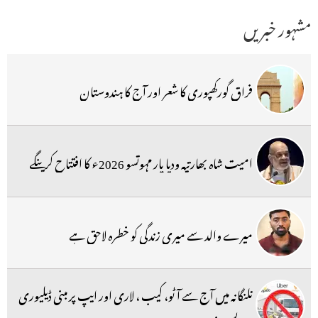
مشہور خبریں
فراق گورکھپوری کا شعر اور آج کا ہندوستان
امیت شاہ بھارتیہ ودیا پار مہوتسو 2026ء کا افتتاح کرینگے
میرے والد سے میری زندگی کو خطرہ لاحق ہے
تلنگانہ میں آج سے آٹو، کیب ، لاری اور ایپ پر مبنی ڈیلیوری
سرویس بند