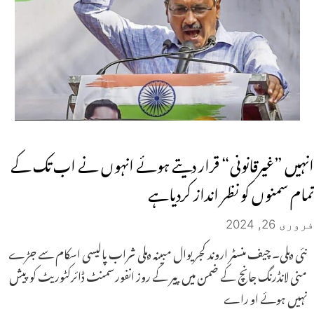
انہیں ”غیرقانونی“ قرار دیتے ہوئے انہوں نے اب تک کے
تمام سمنوں کو نظر انداز کردیاہے
فروری 26, 2024
نئی دہلی۔ چیف منسٹر اروند کجریوال مبینہ دہلی شراب پالیسی اسکام سے جڑے
منی لانڈرنگ جانچ کے ضمن میں پیر کے روز انفورسمنٹ ڈائرکٹوریٹ کو پیش
نہیں ہوئے او راے