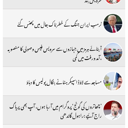
ٹرمپ ایران جنگ کے خطرناک جال میں پھنس گئے
آبنائے ہرمز میں جہازوں سے سرویس فیس وصولی کا منصوبہ
،آمد ورفت میں کمی
مساجد سے لاؤڈ اسپیکر ہٹانے بنگال پولیس کا دباؤ
’چھاتروں کی گونج‘پروگرام میں آ رہا ہوں، آپ بھی پریاگ
راج آئیے :راہول گاندھی