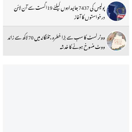
پولیس کی 7437 جائیدادوں کیلئے 19اگست سے آن لائن
درخواستوں کا آغاز
ووٹر لسٹ کا سب سے بڑا خطرہ ،تلنگانہ میں 70 لاکھ سے زائد
ووٹ منسوخ ہونے کا خدشہ