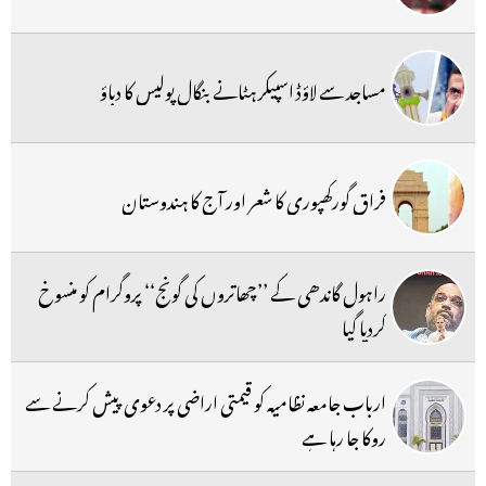
مساجد سے لاؤڈ اسپیکر ہٹانے بنگال پولیس کا دباؤ
فراق گورکھپوری کا شعر اور آج کا ہندوستان
راہول گاندھی کے ’’چھاتروں کی گونج‘‘ پروگرام کو منسوخ
کردیا گیا
ارباب جامعہ نظامیہ کو قیمتی اراضی پر دعوی پیش کرنے سے
روکا جا رہا ہے