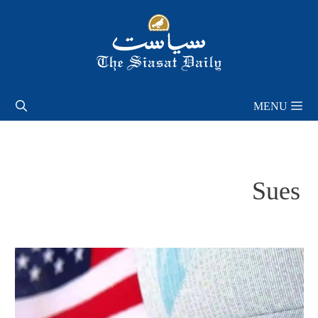
Skip
to
content
MENU
Sues