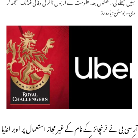
نہیں جھکے گی۔ گھنٹوں بعد، حکومت نے اربوں ڈالر کی وفاقی فنڈنگ ​​منجمد کر
دی۔ بوسٹن: ہارورڈ
آر سی بی نے فرنچائز کے نام کے غیر مجاز استعمال پر اوبر انڈیا