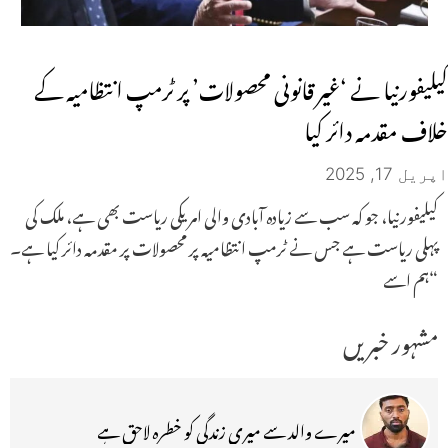
کیلیفورنیا نے ‘غیر قانونی محصولات’ پر ٹرمپ انتظامیہ کے
خلاف مقدمہ دائر کیا
اپریل 17, 2025
کیلیفورنیا، جو کہ سب سے زیادہ آبادی والی امریکی ریاست بھی ہے، ملک کی
پہلی ریاست ہے جس نے ٹرمپ انتظامیہ پر محصولات پر مقدمہ دائر کیا ہے۔
“ہم اسے
مشہور خبریں
میرے والد سے میری زندگی کو خطرہ لاحق ہے