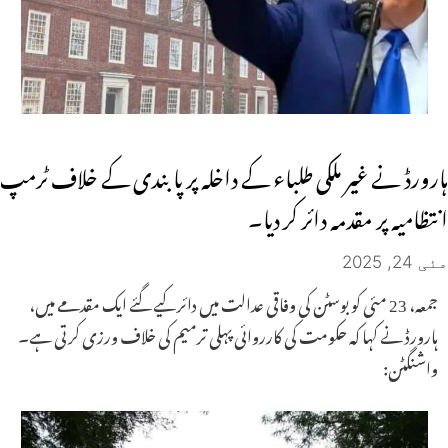
ہارورڈ نے غیر ملکی طلباء کے داخلہ پر پابندی کے خلاف ٹرمپ
انتظامیہ پر مقدمہ دائر کر دیا۔
مئی 24, 2025
جمعہ، 23 مئی کو بوسٹن کی وفاقی عدالت میں دائر کیے گئے ایک مقدمے میں،
ہارورڈ نے کہا کہ حکومت کی کارروائی پہلی ترمیم کی خلاف ورزی کرتی ہے۔
واشنگٹن: