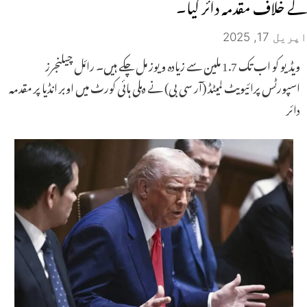
کے خلاف مقدمہ دائر کیا۔
اپریل 17, 2025
ویڈیو کو اب تک 1.7 ملین سے زیادہ ویوز مل چکے ہیں۔ رائل چیلنجرز
اسپورٹس پرائیویٹ لمیٹڈ (آر سی بی) نے دہلی ہائی کورٹ میں اوبر انڈیا پر مقدمہ
دائر