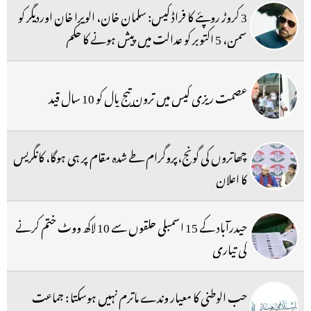
3 کروڑ روپئے کا فراڈ کیس: سلمان خان، الویرا خان اوردیگر کو
سمن، 5 اکتوبر کو عدالت میں پیش ہونے کا حکم
عصمت ریزی کیس میں ترون تیج پال کو 10 سال قید
چھاتروں کی گونج،پروگرام طے شدہ مقام پر ہی ہوگا، کانگریس
کا اعلان
حیدرآباد کے 15 اسمبلی حلقوں سے 10 لاکھ ووٹ ختم کرنے
کی تیاری
حب الوطنی کا معیار وندے ماترم نہیں ہوسکتا : جماعت