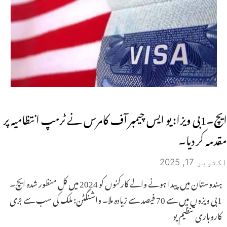
ایچ۔1بی ویزا: یو ایس چیمبر آف کامرس نے ٹرمپ انتظامیہ پر
مقدمہ کر دیا۔
اکتوبر 17, 2025
ہندوستان میں پیدا ہونے والے کارکنوں کو 2024 میں کل منظور شدہ ایچ۔
1بی ویزوں میں سے 70 فیصد سے زیادہ ملا۔ واشنگٹن: ملک کی سب سے بڑی
کاروباری تنظیم یو