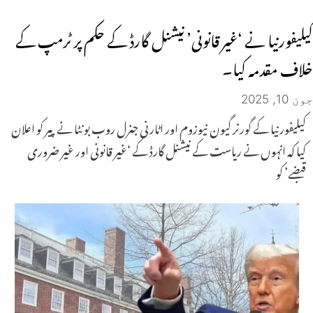
کیلیفورنیا نے ‘غیر قانونی’ نیشنل گارڈ کے حکم پر ٹرمپ کے
خلاف مقدمہ کیا۔
جون 10, 2025
کیلیفورنیا کے گورنر گیون نیوزوم اور اٹارنی جنرل روب بونٹا نے پیر کو اعلان
کیا کہ انہوں نے ریاست کے نیشنل گارڈ کے ‘غیر قانونی اور غیر ضروری
قبضے’ کو