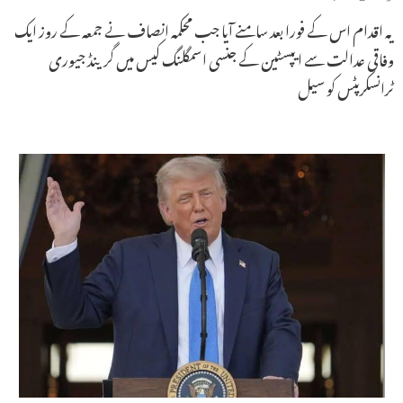
یہ اقدام اس کے فورا بعد سامنے آیا جب محکمہ انصاف نے جمعہ کے روز ایک
وفاقی عدالت سے ایپسٹین کے جنسی اسمگلنگ کیس میں گرینڈ جیوری
ٹرانسکرپٹس کو سیل