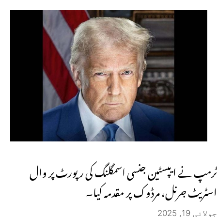
ٹرمپ نے ایپسٹین جنسی اسمگلنگ کی رپورٹ پر وال
اسٹریٹ جرنل، مرڈوک پر مقدمہ کیا۔
جولائی 19, 2025