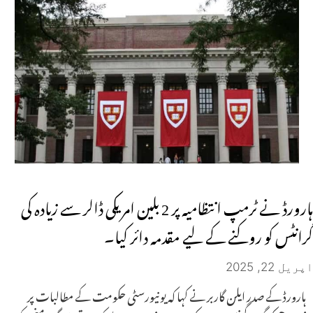
ہارورڈ نے ٹرمپ انتظامیہ پر 2 بلین امریکی ڈالر سے زیادہ کی
گرانٹس کو روکنے کے لیے مقدمہ دائر کیا۔
اپریل 22, 2025
ہارورڈ کے صدر ایلن گاربر نے کہا کہ یونیورسٹی حکومت کے مطالبات پر