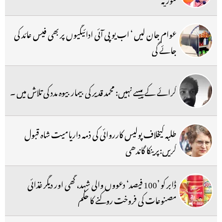
عوام جان لیں ‘ اب یو پی آئی ادائیگیوں پر بھی فیس عائد کی
جائے گی
کرائے کے پیسے نہیں: محمد قدیر کی بیمار بیوہ مدد کی تلاش میں ۔
طلبہ کیخلاف پولیس کارروائی کی ذمہ داریامیت شاہ قبول
کریں:پرینکا گاندھی
ڈابر کو ’100 فیصد‘ دعووں والی شہد، گھی اور دیگر غذائی
مصنوعات کی فروخت روکنے کا حکم