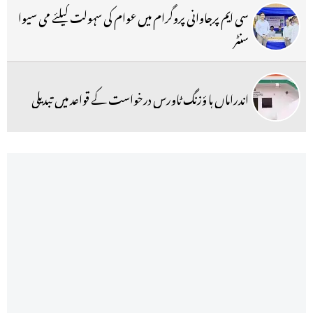
سی ایم پرجاوانی پروگرام میں عوام کی سہولت کیلئے می سیوا
سنٹر
اندراماں ہا ؤزنگ ٹاورس درخواست کے قواعد میں تبدیلی