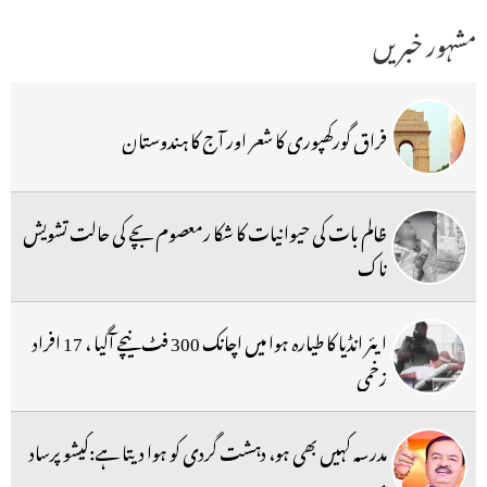
مشہور خبریں
فراق گورکھپوری کا شعر اور آج کا ہندوستان
ظالم بات کی حیوانیات کا شکا رمعصوم بچے کی حالت تشویش
ناک
ایئر انڈیا کا طیارہ ہوا میں اچانک 300 فٹ نیچے آگیا ، 17 افراد
زخمی
مدرسہ کہیں بھی ہو، دہشت گردی کو ہوا دیتا ہے:کیشو پرساد
موریہ