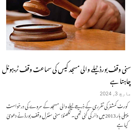
سنی وقف بورڈ ٹیلے والی مسجد کیس کی سماعت وقف ٹریبونل
چاہتا ہے
مارچ 3, 2024
کورٹ کمشنر کی تقرری کے ذریعے ٹیلے والی مسجد کے سروے کی درخواست
پہلی بار 2013 میں دائر کی گئی تھی۔ لکھنؤ: سنی سنٹرل وقف بورڈ نے دعویٰ
کیا ہے