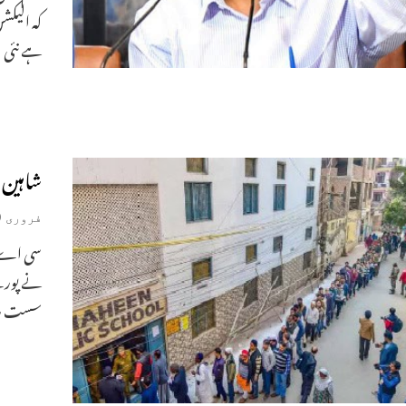
کہ الیکش
ہے نئی
شاہین 
فروری 9, 2020
سی اے ا
نے پورے
سست رفت