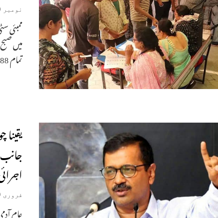
نومبر 20, 2024
تمام 288 اسمبلی حلقوں میں
یقینا 
جانب س
اجرائی
فروری 9, 2020
عام آدمی 