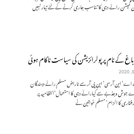
ن کمیشن رائے دہی کا تناسب جاری کرنے کے لئے تیار نہیں
باغ کے نام پر پولرائزیشن کی سیاست ناکام ہوئی
ے‘ این آرسی‘ این پی آر سے ناراض مسلم رائے دہندگان
 جوش وجذبے سے کیارائے دہی کا استعمال‘انتظامیہ پر
اری کا الزام‘ مسلم خواتین نے