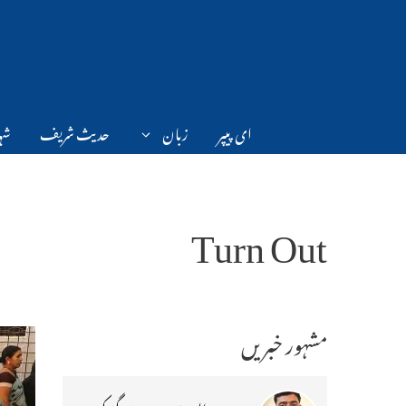
Ski
t
conten
ای پیپر
زبان
حدیث شریف
شہر
Turn Out
مشہور خبریں