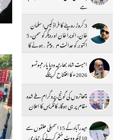
ہے
3 کروڑ روپئے کا فراڈ کیس: سلمان
خان، الویرا خان اوردیگر کو سمن، 5
اکتوبر کو عدالت میں پیش ہونے کا
حکم
امیت شاہ بھارتیہ ودیا پار مہوتسو
2026ء کا افتتاح کرینگے
چھاتروں کی گونج،پروگرام طے شدہ
مقام پر ہی ہوگا، کانگریس کا اعلان
حیدرآباد کے 15 اسمبلی حلقوں سے
10 لاکھ ووٹ ختم کرنے کی تیاری