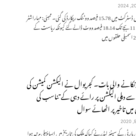
ممبئی سٹی ڈسٹرکٹ میں 15.78 فیصد ووٹنگ ریکارڈ کی گئی۔ ممبئی: مہاراشٹر
میں صبح 11 بجے تک 18.14 فیصد ووٹ ڈالے گئے کیونکہ ریاست کے
چونکانے والی بات۔ کجریوال نے الیکشن کمیشن کی
ے دہلی الیکشن پر رائے دہی کے تناسب کی
 میں تاخیر پر اٹھائے سوال
پارٹی کے سینئر لیڈرنے کہاکہ ملک کی تاریخ میں ایسا پہلی مرتبہ ہوا