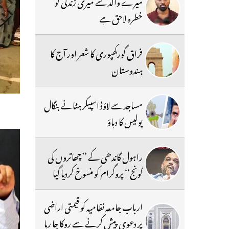
میرے والد سے میری زندگی کو
خطرہ لاحق ہے
فراق گورکھپوری کا شعر اور آج کا
ہندوستان
مساجد سے لاؤڈ اسپیکر ہٹانے بنگال
پولیس کا دباؤ
راہول گاندھی کے ’’چھاتروں کی
گونج‘‘ پروگرام کو منسوخ کردیا گیا
ارباب جامعہ نظامیہ کو قیمتی اراضی
پر دعوی پیش کرنے سے روکا جا رہا