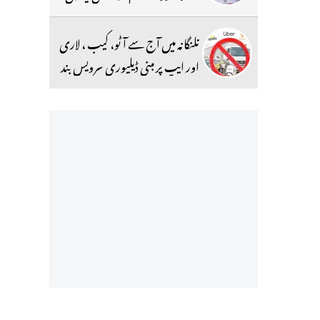
تلنگانہ میں آج سے آٹو، کیب ، لاری
اور ایپ پر مبنی ڈیلیوری سرویس بند