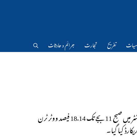
سیات
تفریح
تجارت
جرائم و حادثات
مہاراشٹر میں صبح 11 بجے تک 18.14 فیصد ووٹر ٹرن
کارڈ کیا گیا۔