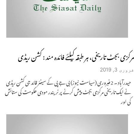
مرکزی بجٹ تاریخی، ہر طبقہ کیلئے فائدہ مند : کشن ریڈی
فروری 3, 2019
حیدرآباد ۔ 2 فبروری (سیاست نیوز) بی جے پی کے سینئر قائد جی کشن ریڈی
نے ایک تاریخی مرکزی بجٹ پیش کرنے پر نریندر مودی حکومت کی ستائش
کی اور