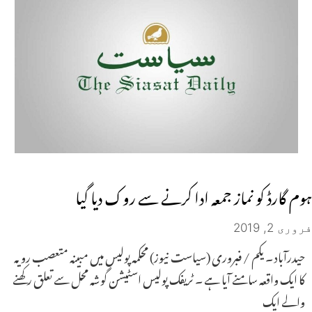
ہوم گارڈ کو نماز جمعہ ادا کرنے سے روک دیا گیا
فروری 2, 2019
حیدرآباد ۔ یکم / فبروری (سیاست نیوز) محکمہ پولیس میں مبینہ متعصب رویہ
کا ایک واقعہ سامنے آیا ہے ۔ ٹریفک پولیس اسٹیشن گوشہ محل سے تعلق رکھنے
والے ایک