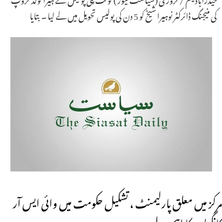
کی منیجنگ ڈائرکٹر نوہیرا شیخ کو 5 دن کی پولیس تحویل میں لے لیا ۔ بتایا
مرکز میں معلق پارلیمنٹ ، تشکیل حکومت میں وائی ایس آر
کانگریس کا اہم رول