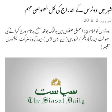
شہر میں ووٹرس کے اندراج کی کل خصوصی مہم
فروری 2, 2019
ووٹرس کو تمام 15 اسمبلی حلقوں میں پولنگ بوتھ سطح پر نام درج کرانے کی
سہولت حیدرآباد یکم / فروری ( این ایس ایس ) حیدرآباد ڈسٹرکٹ الیکٹورل
آفیسر (