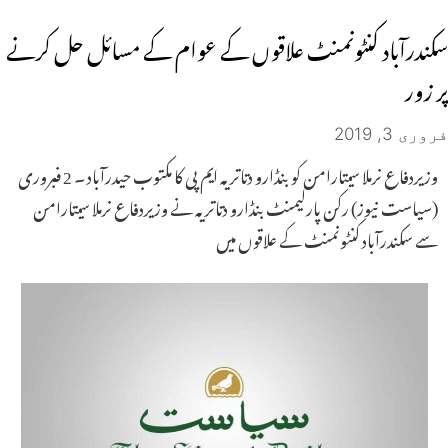
سکندرآباد کنٹونمنٹ علاقوں کے عوام کے مسائل حل کرنے
پر زور
فروری 3, 2019
وزیردفاع نرملا سیتارامن کو بنڈارو دتاتریہ ایم پی کا مکتوب حیدرآباد ۔ 2 فبروری
(سیاست نیوز) رکن پارلیمنٹ بنڈارو دتاتریہ نے وزیردفاع نرملا سیتارامن
سے سکندرآباد کنٹونمنٹ کے علاقوں میں