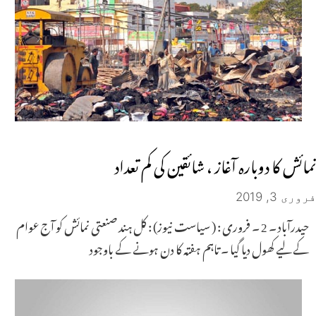
نمائش کا دوبارہ آغاز ، شائقین کی کم تعداد
فروری 3, 2019
حیدرآباد ۔ 2 ۔ فروری : ( سیاست نیوز) : کل ہند صنعتی نمائش کو آج عوام
کے لیے کھول دیا گیا ۔ تاہم ہفتہ کا دن ہونے کے باوجود