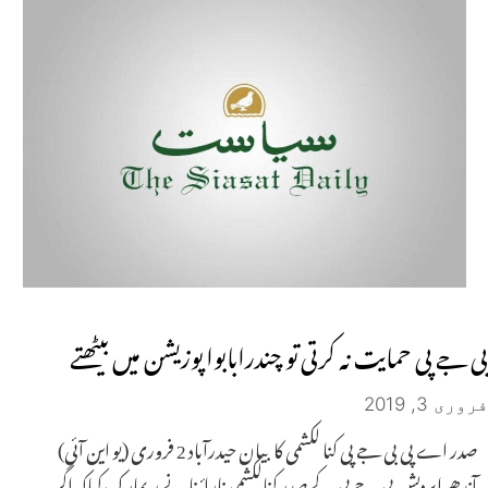
بی جے پی حمایت نہ کرتی تو چندرابابواپوزیشن میں بیٹھتے
فروری 3, 2019
صدر اے پی بی جے پی کنا لکشمی کا بیان حیدرآباد 2 فروری (یو این آئی)
آندھراپردیش بی جے پی کے صدر کنالکشمی نارائنا نے ریمارک کیاکہ اگر