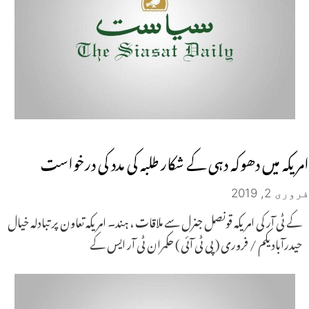
امریکہ میں دھوکہ دہی کے شکار طلبہ کی مدد کی درخواست
فروری 2, 2019
کے ٹی آر کی امریکہ قونصل جنرل سے ملاقات ، ہند۔ امریکہ تعاون پر تبادلہ خیال
حیدرآباد یکم / فروری ( پی ٹی آئی ) حکمران ٹی آر ایس کے