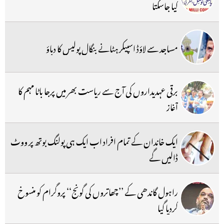
کیا جاسکتا
مساجد سے لاؤڈ اسپیکر ہٹانے بنگال پولیس کا دباؤ
برقی عہدیداروں کی آج سے ریاست بھر میں پرجا باٹا مہم کا
آغاز
ایک خاندان کے تمام افراد اب ایک ہی پولنگ بوتھ پر ووٹ
ڈالیں گے
راہول گاندھی کے ’’چھاتروں کی گونج‘‘ پروگرام کو منسوخ
کردیا گیا