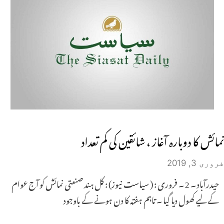
نمائش کا دوبارہ آغاز ، شائقین کی کم تعداد
فروری 3, 2019
حیدرآباد ۔ 2 ۔ فروری : ( سیاست نیوز) : کل ہند صنعتی نمائش کو آج عوام
کے لیے کھول دیا گیا ۔ تاہم ہفتہ کا دن ہونے کے باوجود