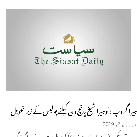
ہیرا گروپ : نوہیرا شیخ پانچ دن کیلئے پولیس کے زیر تحویل
فروری 2, 2019
حیدرآباد یکم / فروری (سیاست نیوز ) کوکٹ پلی پولیس نے ہیرا گولڈ گروپ