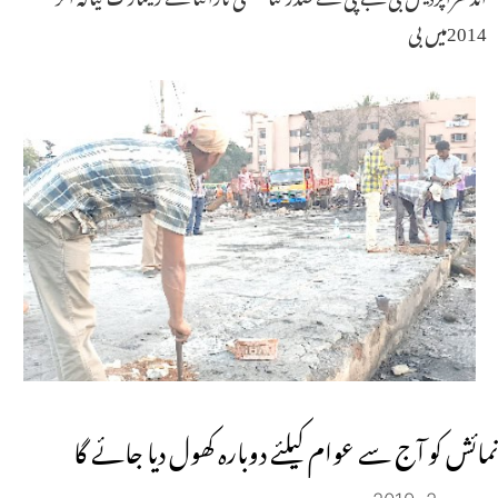
2014میں بی
نمائش کو آج سے عوام کیلئے دوبارہ کھول دیا جائے گا