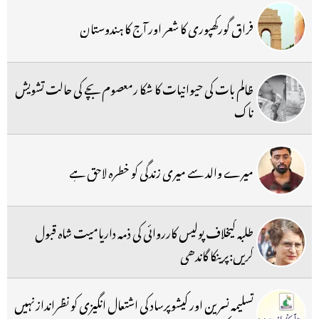
فراق گورکھپوری کا شعر اور آج کا ہندوستان
ظالم بات کی حیوانیات کا شکا رمعصوم بچے کی حالت تشویش
ناک
میرے والد سے میری زندگی کو خطرہ لاحق ہے
طلبہ کیخلاف پولیس کارروائی کی ذمہ داریامیت شاہ قبول
کریں:پرینکا گاندھی
تسلیمہ نسرین اور کیشوپرساد کی اشتعال انگیزی کو نظرانداز نہیں