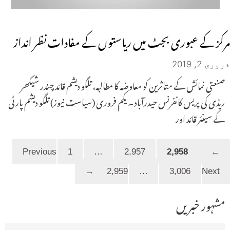
مرکز کے عبوری بجٹ میں ریاستوں کے مفادات نظر انداز
فروری 2, 2019
صنعتی نمائش کے متاثرین کو معاوضہ کا مطالبہ، تلگو دیشم قائد چندر شیکھر
ریڈی کی پریس کانفرنس حیدرآباد ۔ یکم فروری (سیاست نیوز) تلگو دیشم پارٹی
کے سینئر قائد اور
Page
Page
Page
Page
1
…
2,957
2,958
Previous
←
Page
→
2,959
…
3,006
Next
مشہور خبریں