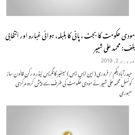
مودی حکومت کا بجٹ ، پانی کا بلبلہ، ہوائی غبارہ اور انتخابی
بلف: محمد علی شبیر
فروری 2, 2019
حیدرآباد یکم / فروری ( این ایس ایس ) سینئیر کانگریس لیڈر و رکن قانون ساز
کونسل محمد علی شبیر نے مودی حکومت کی طرف سے پیش کردہ مرکزی
عبوری