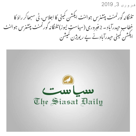
فروری 3, 2019
تلنگانہ گورنمنٹ پنشنرس جوائنٹ ایکشن کمیٹی کا اجلاس، ٹی سبھاکر راؤ کا
خطاب حیدرآباد ۔ 2 فبروری (سیاست نیوز) تلنگانہ گورنمنٹ پنشنرس جوائنٹ
ایکشن کمیٹی حیدرآباد نے پے ریویژن کمیشن