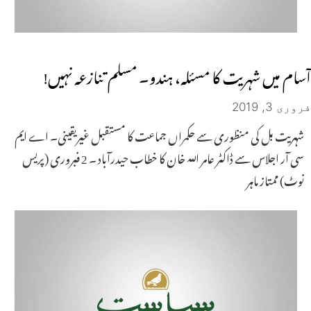
آسام میں شہریت کا مسئلہ، ہندو۔ مسلم تنازعہ نہیں!
فروری 3, 2019
شہریت بل کی منظوری سے حکمراں جماعت کا مستقبل غیریقینی۔ اے ایم
سی آر اجلاس سے ڈاکٹر عامر اللہ خان کا خطاب حیدرآباد ۔ 2 فبروری (پریس
نوٹ) ممتاز ماہر