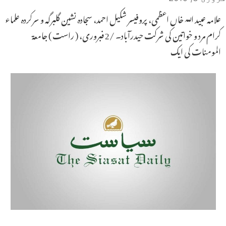
علامہ عبید اللہ خاں اعظمی، پروفیسر شکیل احمد، سجادہ نشین گلبرگہ و سرکردہ علماء
کرام مرد و خواتین کی شرکت حیدرآباد۔ /2 فبروری، ( راست ) جامعۃ
المومنات کی ایک