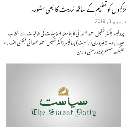
لڑکیوں کو تعلیم کے ساتھ تربیت کا بھی مشورہ
فروری 3, 2019
پروفیسر ڈاکٹر شکیل احمد صمدانی کا جامعتہ المؤمنات کی طالبات سے خطاب
حیدرآباد ۔ 2 فبروری (راست) پروفیسر ڈاکٹر شکیل احمد صمدانی فیکلٹی آف لاء
علیگڑھ مسلم یونیورسٹی و رکن