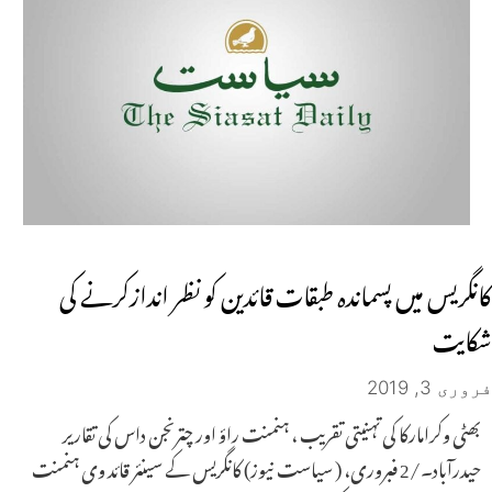
کانگریس میں پسماندہ طبقات قائدین کو نظر اندازکرنے کی
شکایت
فروری 3, 2019
بھٹی وکرامارکا کی تہنیتی تقریب ، ہنمنت راؤ اور چترنجن داس کی تقاریر
حیدرآباد۔/2 فبروری، ( سیاست نیوز) کانگریس کے سینئر قائد وی ہنمنت