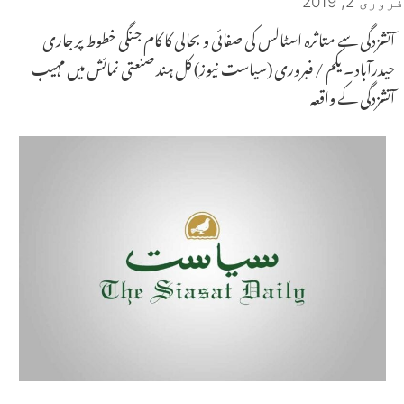
فروری 2, 2019
آتشزدگی سے متاثرہ اسٹالس کی صفائی و بحالی کا کام جنگی خطوط پر جاری
حیدرآباد ۔ یکم / فبروری (سیاست نیوز) کل ہند صنعتی نمائش میں مہیب
آتشزدگی کے واقعہ