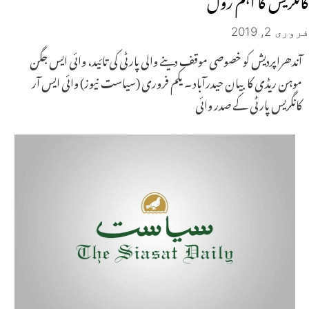
فروری 2, 2019
آندھراپردیش کو خصوصی موقف دینے والی پارٹی کی تائید، وائی ایس جگن
موہن ریڈی کا بیان حیدرآباد ۔ یکم فروری (سیاست نیوز) وائی ایس آر
کانگریس پارٹی کے صدر وائی