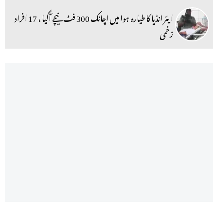
ایئر انڈیا کا طیارہ ہوا میں اچانک 300 فٹ نیچے آگیا ، 17 افراد
زخمی