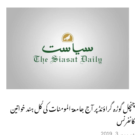
چنچل گوڑہ گراؤنڈ پر آج جامعۃ المومنات کی کُل ہند خواتین
کانفرنس
فروری 3, 2019