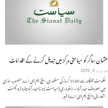
عثمان ساگر کو سیاحتی مرکز میں تبدیل کرنے کے اقدامات
فروری 3, 2019
حکومت تلنگانہ سے 35.60 کروڑ کی منظوری، ایچ ایم ڈی اے منصوبہ سازی
میں مصروف حیدرآباد ۔ 2 فبروری (سیاست نیوز) حیدرآباد میٹرو ڈیولپمنٹ
اتھاریٹی (ایچ ایم ڈی اے) شہر