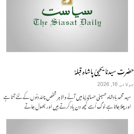
حضرت سیدنا یحییٰ پاشاہ قبلہؒ
جولائی 16, 2026
سید محمد بادشاہ حسینی حسانؔدنیا میں آنے والا ہر شخص چند دنوں کے لئے آتا ہے
اور چلا جاتا ہے لوگ اُسے کچھ دن یاد کرتے ہیں اور بھول جاتے