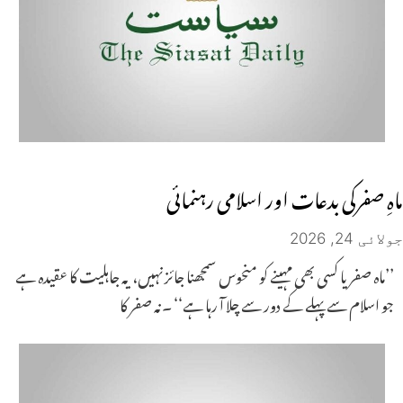
ماہِ صفرکی بدعات اور اسلامی رہنمائی
جولائی 24, 2026
’’ماہ صفر یا کسی بھی مہینے کو منحوس سمجھنا جائز نہیں، یہ جاہلیت کا عقیدہ ہے
جو اسلام سے پہلے کے دور سے چلا آ رہا ہے‘‘ ۔نہ صفر کا