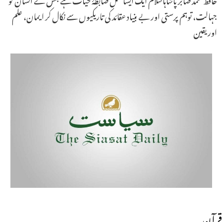
جہالت، توہم پرستی اور بے بنیاد عقائد کی تاریکیوں سے نکال کر ایمان، علم
اور یقین
قرآن