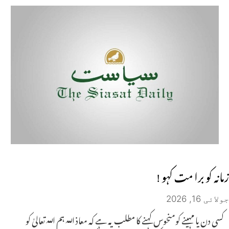
زمانہ کو برا مت کہو !
جولائی 16, 2026
کسی دن یا مہینے کومنحوس کہنے کا مطلب یہ ہے کہ معاذ اللہ ہم اللہ تعالیٰ کو