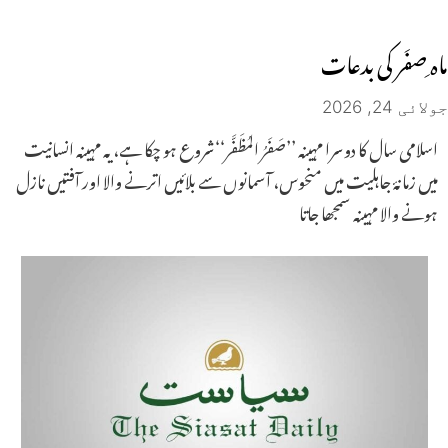
ماہ ِصفَر کی بدعات
جولائی 24, 2026
اسلامی سال کا دوسرا مہینہ ’’صَفَرُ المُظَفَّر‘‘شروع ہو چکا ہے،یہ مہینہ انسانیت
میں زمانۂ جاہلیت میں منحوس، آسمانوں سے بلائیں اترنے والا اور آفتیں نازل
ہونے والا مہینہ سمجھا جاتا