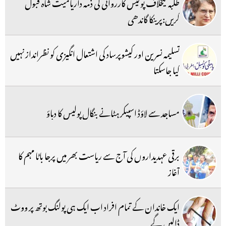
طلبہ کیخلاف پولیس کارروائی کی ذمہ داریامیت شاہ قبول
کریں:پرینکا گاندھی
تسلیمہ نسرین اور کیشوپرساد کی اشتعال انگیزی کو نظرانداز نہیں
کیا جاسکتا
مساجد سے لاؤڈ اسپیکر ہٹانے بنگال پولیس کا دباؤ
برقی عہدیداروں کی آج سے ریاست بھر میں پرجا باٹا مہم کا
آغاز
ایک خاندان کے تمام افراد اب ایک ہی پولنگ بوتھ پر ووٹ
ڈالیں گے