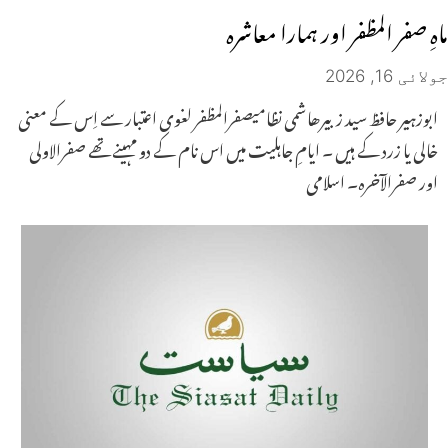
ماہِ صفر المظفر اور ہمارا معاشرہ
جولائی 16, 2026
ابوزہیر حافظ سید زبیرھاشمی نظامیصفرالمظفر لغوی اعتبار سے اِس کے معنی
خالی یا زرد کے ہیں ۔ ایامِ جاہلیت میں اس نام کے دو مہینے تھے صفرالاولی
اور صفرالآخرہ۔ اسلامی