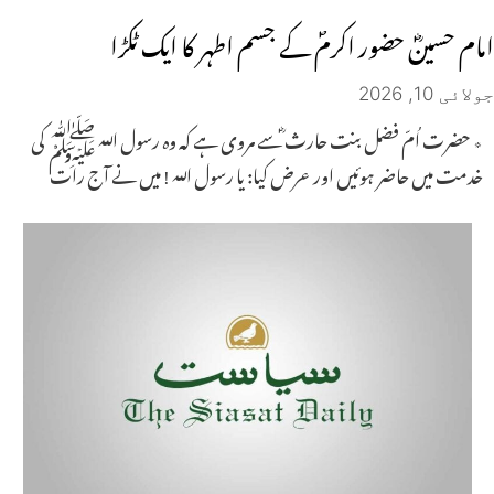
امام حسینؓ حضور اکرمؐ کے جسم اطہر کا ایک ٹکڑا
جولائی 10, 2026
٭ حضرت اُمّ فضل بنت حارث ؓسے مروی ہے کہ وہ رسول اللہ ﷺ کی
خدمت میں حاضر ہوئیں اور عرض کیا: یا رسول اللہ ! میں نے آج رات