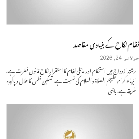
نظام نکاح کے بنیادی مقاصد
جولائی 24, 2026
رشتہ ازدواج میں استحکام اور عائلی نظام کا استقرار نکاح قانونِ فطرت ہے،
انبیاء کرام علیہم الصلاۃ والسلام کی نسبت ہے، تسکین نفس کا حلال و پاکیزہ
طریقہ ہے، باہمی