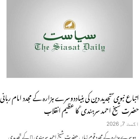
اتباع نبوی ؐ تجدید دین کی بنیاددوسرے ہزارہ کے مجدد امام ربانی
حضرت شيخ احمد سرہندی ؒ کا عظیم انقلاب
اگست 7, 2026
دوسرے ہزارہ کے مجدد قوم زماں حضرت شیخ احمد سرہندی  کے تجدیدی