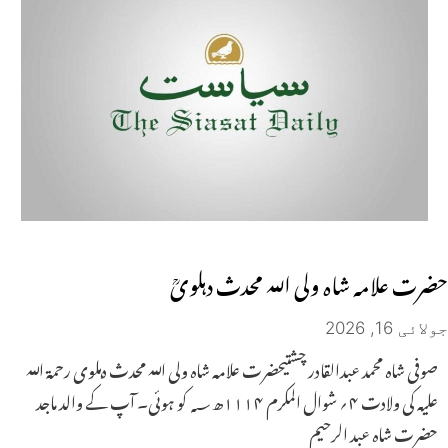
حضرت علامہ شاہ ولی اللہ محدث دہلویؒ
جولائی 16, 2026
صوفی شاہ محمد عبدالقادر چشتیحضرت علامہ شاہ ولی اللہ محدث دہلوی رحمۃ اللہ
علیہ کی ولادت ۴؍ شوال المکرم ۱۱۱۴ھ؁ کو ہوئی۔ آپ کے والد ماجد
حضرت شاہ عبد الرحیم