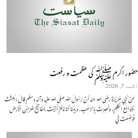
حضور اکرم ﷺ کی عظمت و رفعت
اگست 7, 2026
عَنْ أَبِي هُرَيْرَةَ رضی اللہ عنه أَنَّ رَسُوْلَ ﷲِ صلی اللہ عليه وآله وسلم قَالَ : بُعِثْتُ
بِجَوَامِعِ الْکَلِمِ، وَنُصِرْتُ بِالرُّعَبِ، وَبَيْنَا أَنَا نَائِمٌ أُتِيْتُ بِمَفَاتِيْحِ خَزَائِنِ الْأَرْضِ
فَوُضِعَتْ فِي