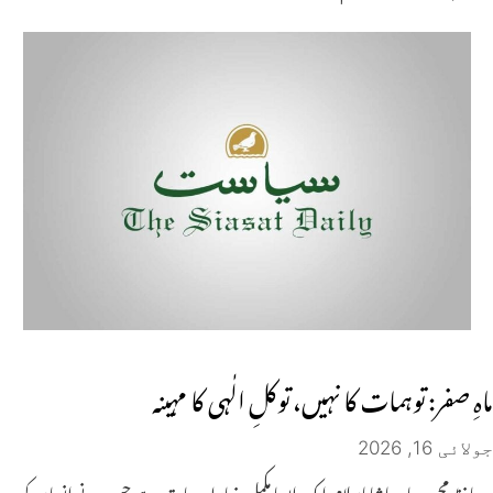
ماہِ صفر: توہمات کا نہیں، توکلِ الٰہی کا مہینہ
جولائی 16, 2026
حافظ محمد صابر پاشاہاسلام ایک ایسا مکمل ضابطۂ حیات ہے جس نے انسان کو