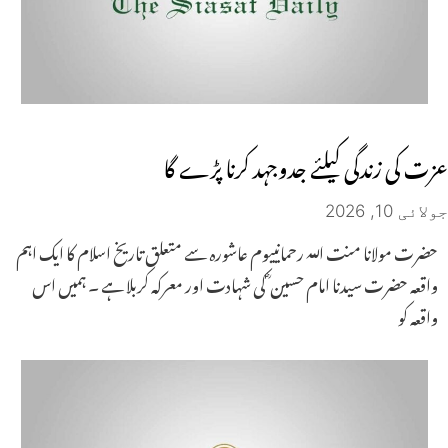
عزت کی زندگی کیلئے جدوجہد کرنا پڑے گا
جولائی 10, 2026
حضرت مولانا منت اللہ رحمانییوم عاشورہ سے متعلق تاریخ اسلام کا ایک اہم
واقعہ حضرت سیدنا امام حسین ؓ کی شہادت اور معرکہ کربلا ہے ۔ ہمیں اس
واقعہ کو