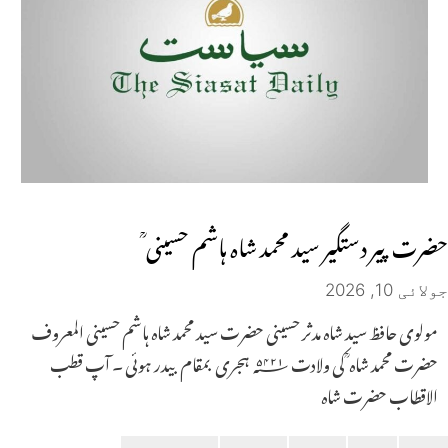
حضرت پیر دستگیر سید محمد شاہ ہاشم حسینی ؒ
جولائی 10, 2026
مولوی حافظ سید شاہ مدثر حسینی حضرت سید محمد شاہ ہاشم حسینی المعروف
حضرت محمد شاہ ؒ کی ولادت ۱۲۴۵؁ ہجری بمقام بیدر ہوئی ۔ آپ قطب
الاقطاب حضرت شاہ