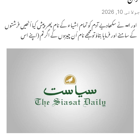
جولائی 10, 2026
اور اللہ نے سکھادیے آدم کو تمام اشیاء کے نام پھر پیش کیا اُنھیں فرشتوں
کے سامنے اور فرمایا بتاؤ تو مجھے نام اُن چیزوں کے اگر تم (اپنے اس