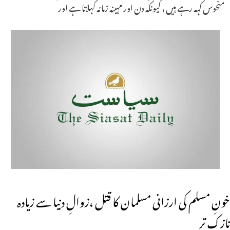
منحوس کہہ رہے ہیں ، کیونکہ دن اور مہینہ زمانہ کہلاتا ہے اور
خونِ مسلم کی ارزانی مسلمان کا قتل ،زوالِ دنیا سے زیادہ
نازک تر