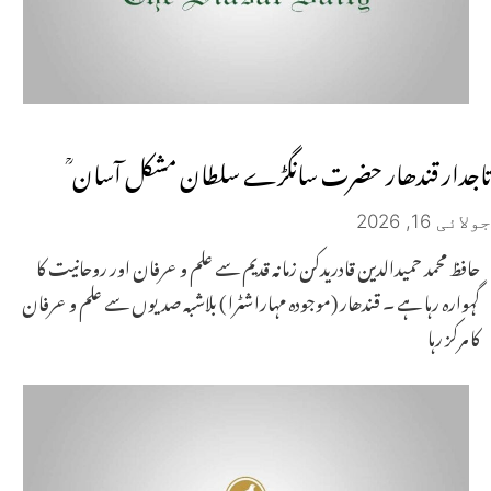
تاجدار قندھار حضرت سانگڑے سلطان مشکل آسان ؒ
جولائی 16, 2026
حافظ محمد حمیدالدین قادریدکن زمانہ قدیم سے علم و عرفان اور روحانیت کا
گہوارہ رہا ہے ۔ قندھار (موجودہ مہاراشٹرا ) بلاشبہ صدیوں سے علم و عرفان
کا مرکز رہا