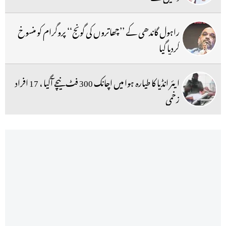
راہول گاندھی کے ’’چھاتروں کی گونج‘‘ پروگرام کو منسوخ
کردیا گیا
ایئر انڈیا کا طیارہ ہوا میں اچانک 300 فٹ نیچے آگیا ، 17 افراد
زخمی