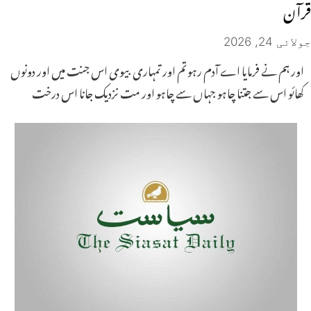
قرآن
جولائی 24, 2026
اور ہم نے فرمایا اے آدم رہو تم اور تمہاری بیوی اس جنت میں اور دونوں
کھائو اس سے جتنا چاہو جہاں سے چاہو اور مت نزدیک جانا اس درخت