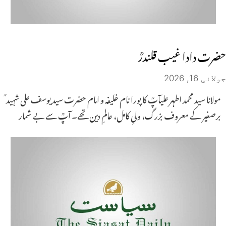
حضرت دادا غیب قلندرؒ
جولائی 16, 2026
مولانا سید محمد اطہر علیآپؒ کا پورا نام خلیفہ و امام حضرت سید یوسف علی شہید ؒ
برصغیر کے معروف بزرگ، ولیِ کامل، عالمِ دین تھے۔ آپؒ سے بے شمار