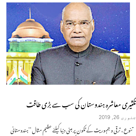
تکثیری معاشرہ ہندوستان کی سب سے بڑی طاقت
جنوری 26, 2019
تنوع ، ترقی و جمہوریت کے تکون پر مبنی دنیا کیلئے عظیم مثال ’’ہندوستانی