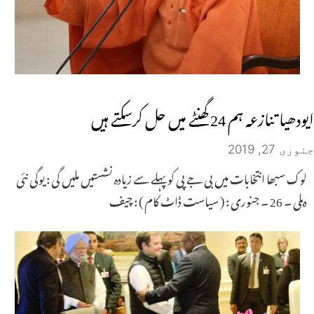
ایودھیا تنازعہ ہم 24 گھنٹے میں حل کرسکتے ہیں
جنوری 27, 2019
لوک سبھا انتخابات میں بی جے پی کو پہلے سے زیادہ نشستیں ملیں گی : یوگی نئی
دہلی ۔ 26 ۔ جنوری : ( سیاست ڈاٹ کام ) : چیف