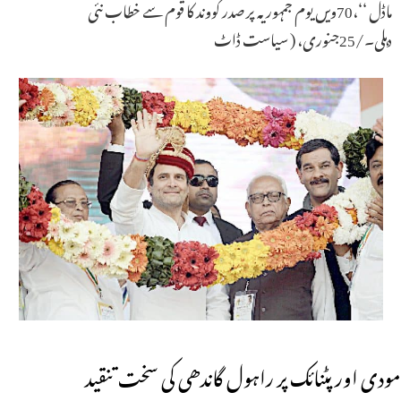
ماڈل ‘‘،70ویں یوم جمہوریہ پر صدر کووند کا قوم سے خطاب نئی
دہلی۔/25جنوری، ( سیاست ڈاٹ
مودی اور پٹنائک پر راہول گاندھی کی سخت تنقید