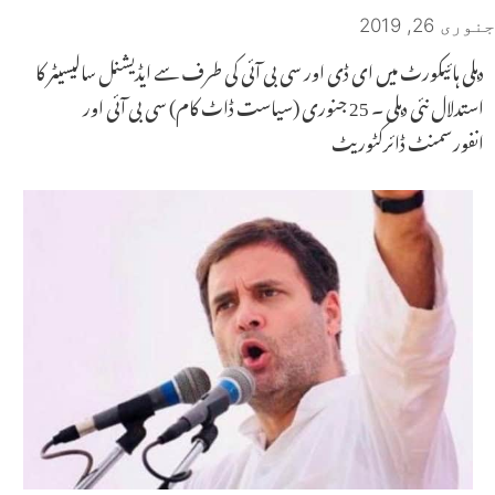
جنوری 26, 2019
دہلی ہائیکورٹ میں ای ڈی اور سی بی آئی کی طرف سے ایڈیشنل سالیسیٹر کا
استدلال نئی دہلی ۔ 25 جنوری (سیاست ڈاٹ کام) سی بی آئی اور
انفورسمنٹ ڈائرکٹوریٹ