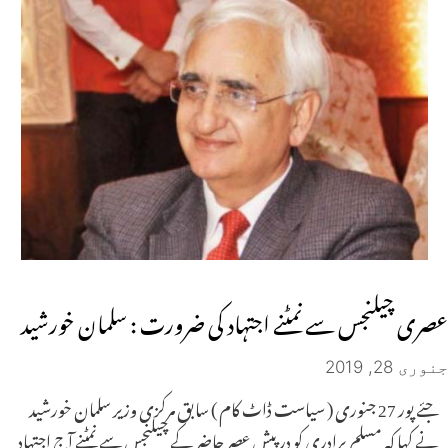
عصری چیلنجس سے نمٹنے اجتہاد کی ضرورت : سلمان خورشید
جنوری 28, 2019
جئے پور 27 جنوری ( سیاست ڈاٹ کام ) سابق مرکزی وزیر سلمان خورشید
نے کہا کہ مسلم برادری کو درپیش عصر حاضر کے چیلنجس سے نمٹنے آج اجتہاد