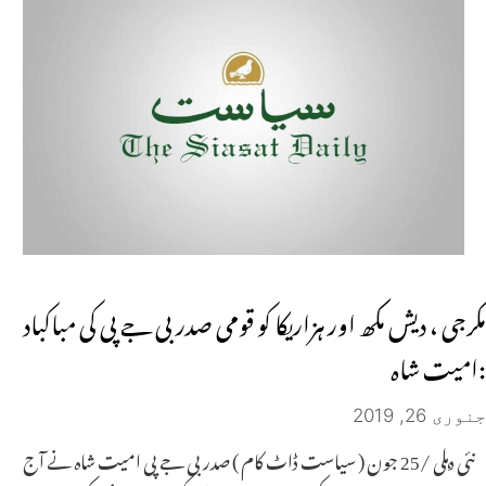
مکرجی ، دیش مکھ اور ہزاریکا کو قومی صدر بی جے پی کی مباکباد
:امیت شاہ
جنوری 26, 2019
نئی دہلی /25 جون ( سیاست ڈاٹ کام ) صدر بی جے پی امیت شاہ نے آج