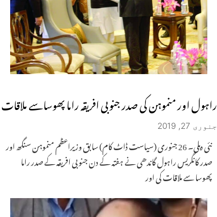
راہول اور منموہن کی صدر جنوبی افریقہ راما پھوساسے ملاقات
جنوری 27, 2019
نئی دہلی۔ 26 جنوری (سیاست ڈاٹ کام) سابق وزیراعظم منموہن سنگھ اور
صدر کانگریس راہول گاندھی نے ہفتہ کے دن جنوبی افریقہ کے صدر راما
پھوسا سے ملاقات کی اور