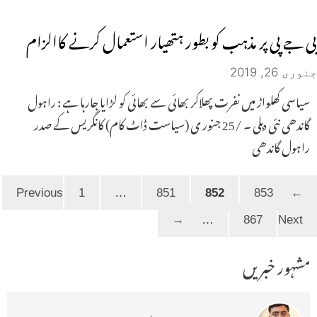
بی جے پی پر مذہب کو بطور ہتھیار استعمال کرنے کاالزام
جنوری 26, 2019
سیاسی کھلواڑ میں نفرت پھلاکر بھائی سے بھائی کو لڑایا جارہا ہے : راہول
گاندھی نئی دہلی ۔ /25 جنور ی (سیاست ڈاٹ کام) کانگر یس کے صدر
راہول گاندھی
Page
Page
Page
Page
1
…
851
852
853
Previous
←
Page
→
…
867
Next
مشہور خبریں