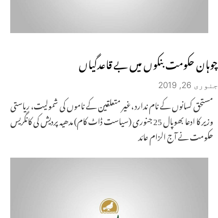
چوہان حکومت بنکوں میں بے قاعدگیاں
جنوری 26, 2019
مستحق کسانوں کے نام ندارد ،غیر متعلقین کے ناموں کی شمولیت، ریاستی
وزیر کا ادعا بھوپال 25 جنوری (سیاست ڈاٹ کام) مدھیہ پردیش کی کانگریس
حکومت نے آج الزام عائد