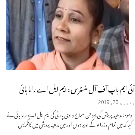
آئی ایم باپ آف آل منسٹرس : ایم ایل اے راما بائی
جنوری 26, 2019
دموہ : مدھیہ پردیش کی بہوجن سماج وادی پارٹی کی ایم ایل اے راما بائی نے
کہا کہ میں تمام وزراء کے اوپر ہوں اور میں مدھیہ پردیش میں کانگریس