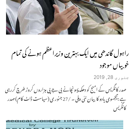
راہول گاندھی میں ایک بہترین وزیراعظم ہونے کی تمام
خوبیاں موجود
جنوری 28, 2019
صدر کانگریس کے امیج کو دھکہ پہونچانے بی جے پی ہزاروں کروڑ خرچ کررہی
ہے :تیجسوی یادو کا بیان نئی دہلی ۔ /27 جنور ی (سیاست ڈاٹ کام) صدر
کانگریس