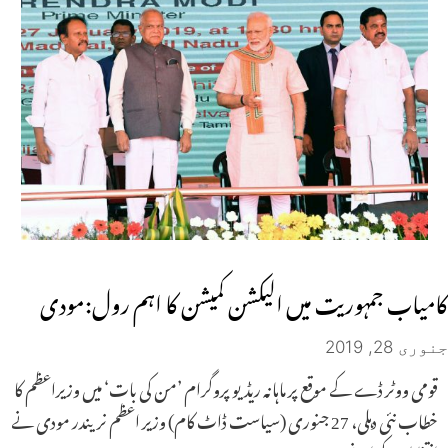
کامیاب جمہوریت میں الیکشن کمیشن کا اہم رول:مودی
جنوری 28, 2019
قومی ووٹر ڈے کے موقع پر ماہانہ ریڈیو پروگرام ’من کی بات‘ میں وزیراعظم کا
خطاب نئی دہلی، 27 جنوری (سیاست ڈاٹ کام) وزیر اعظم نریندر مودی نے