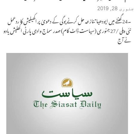
جنوری 28, 2019
۔24 گھنٹے میں ایودھیا تنازعہ حل کرنے یوگی کے دعویٰ پر اکھیلیش کا ردعمل
نئی دہلی /27 جنور ی (سیاست ڈاٹ کام) صدر سماج وادی پارٹی اکھلیش یادو
نے آج