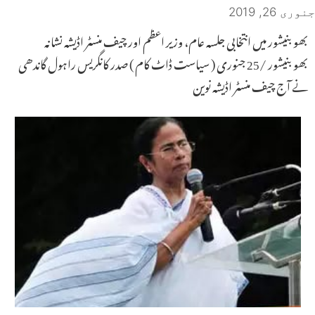
جنوری 26, 2019
بھوبنیشور میں انتخابی جلسہ عام، وزیر اعظم اور چیف منسٹر اڈیشہ نشانہ
بھوبنیشور /25 جنوری ( سیاست ڈاٹ کام ) صدر کانگریس راہول گاندھی
نے آج چیف منسٹر اڈیشہ نوین