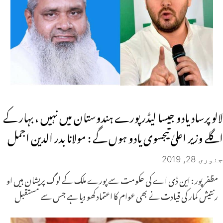
لالو پرساد یادو جیسا لیڈر پورے ہندوستان میں نہیں ، بہار کے
اگلے وزیر اعلیٰ تیجسوی یادو ہوں گے : مولانا بدر الدین اجمل
جنوری 28, 2019
مظفرپور : این ڈی اے کی حکومت سے پورے ملک کے لوگ پریشان ہیں او
رنتیش کمار کی قیادت نے بھی عوام کا اعتماد کھو دیا ہے جس سے مستقبل