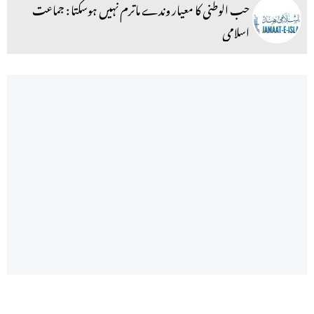
حب الوطنی کا معیار وندے ماترم نہیں ہوسکتا : جماعت
اسلامی