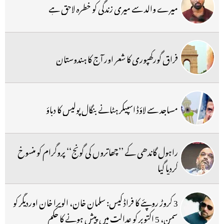
میرے والد سے میری زندگی کو خطرہ لاحق ہے
فراق گورکھپوری کا شعر اور آج کا ہندوستان
مساجد سے لاؤڈ اسپیکر ہٹانے بنگال پولیس کا دباؤ
راہول گاندھی کے ’’چھاتروں کی گونج‘‘ پروگرام کو منسوخ
کردیا گیا
3 کروڑ روپئے کا فراڈ کیس: سلمان خان، الویرا خان اوردیگر کو
سمن، 5 اکتوبر کو عدالت میں پیش ہونے کا حکم