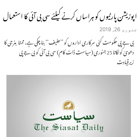
اپوزیشن پارٹیوں کو ہراساں کرنے کیلئے سی بی آئی کا استعمال
جنوری 26, 2019
بی جے پی حکومت کئی سرکاری اداروں کو ’’حلیف‘‘ بنا چکی ہے، ممتا بنرجی کا
دعویٰ کولکاتا 25 جنوری (سیاست ڈاٹ کام) سی بی آئی کو بی جے پی
زیرقیادت