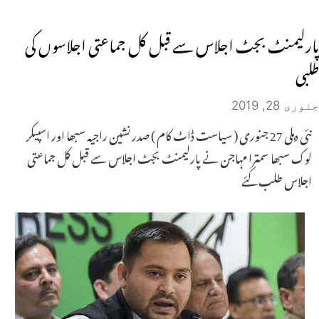
پارلیمنٹ بجٹ اجلاس سے قبل کل جماعتی اجلاسوں کی
طلبی
جنوری 28, 2019
نئی دہلی 27 جنوری ( سیاست ڈاٹ کام ) صدر نشین راجیہ سبھا اور اسپیکر
لوک سبھا سمترا مہاجن نے پارلیمنٹ بجٹ اجلاس سے قبل کل جماعتی
اجلاس طلب کئے