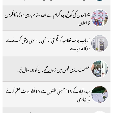
چھاتروں کی گونج،پروگرام طے شدہ مقام پر ہی ہوگا، کانگریس
کا اعلان
ارباب جامعہ نظامیہ کو قیمتی اراضی پر دعوی پیش کرنے سے
روکا جا رہا ہے
عصمت ریزی کیس میں ترون تیج پال کو 10 سال قید
حیدرآباد کے 15 اسمبلی حلقوں سے 10 لاکھ ووٹ ختم کرنے
کی تیاری