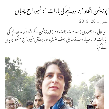
اپوزیشن اتحاد ’ بنا دولہے کی بارات ‘ : شیوراج چوہان
جنوری 28, 2019
نئی دہلی 27 جنوری ( سیاست ڈاٹ کام ) اپوزیشن کے اتحاد کو بنا دولہے کی
بارات قرار دیتے ہوئے سابق چیف منسٹر مدھیہ پردیش شیوراج سنگھ چوہان
نے کہا