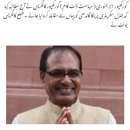
گورکھپور 27 جنوری ( سیاست ڈاٹ کام ) گورکھپور کانگریس نے آج مطالبہ کیا
کہ جنرل سکریٹری پرینکا گاندھی کو یہاں سے مقابلہ کروایا جائے ۔ ضلع کانگریس
یونٹ نے