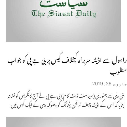
راہول سے اڈیشہ سربراہ کیخلاف کیس پر بی جے پی کو جواب
مطلوب
جنوری 26, 2019
نئی دہلی 25 جنوری (سیاست ڈاٹ کام) بی جے پی نے آج کانگریس کو نشانہ
بنایا کہ اُس کے اڈیشہ چیف نرنجن پٹنائک کو دھوکہ دہی کے ایک کیس میں