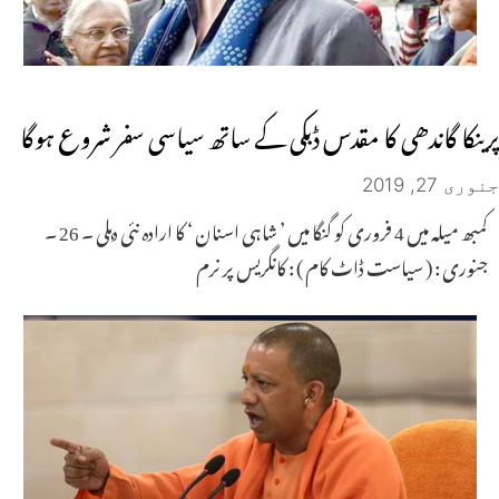
پرینکا گاندھی کا مقدس ڈبکی کے ساتھ سیاسی سفر شروع ہوگا
جنوری 27, 2019
کمبھ میلہ میں 4 فروری کو گنگا میں ’ شاہی اسنان ‘ کا ارادہ نئی دہلی ۔ 26 ۔
جنوری : ( سیاست ڈاٹ کام ) : کانگریس پر نرم