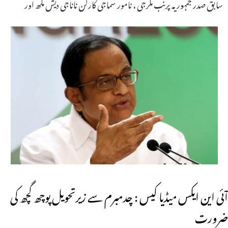
سابق صدر جمہوریہ پرنب مکرجی ، نامور سماجی کارکن ناناجی دیش مکھ اور
آئی این ایکس میڈیا کیس : چدمبرم سے زیرتحویل پوچھ گچھ کی
ضرورت