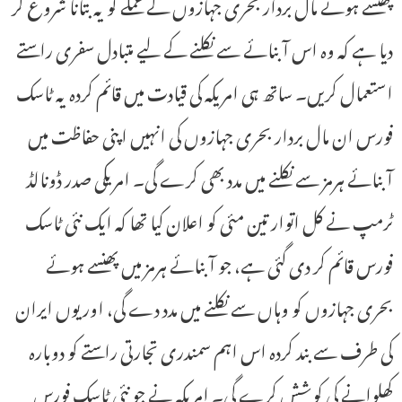
پھنسے ہوئے مال بردار بحری جہازوں کے عملے کو یہ بتانا شروع کر
دیا ہے کہ وہ اس آبنائے سے نکلنے کے لیے متبادل سفری راستے
استعمال کریں۔ ساتھ ہی امریکہ کی قیادت میں قائم کردہ یہ ٹاسک
فورس ان مال بردار بحری جہازوں کی انہیں اپنی حفاظت میں
آبنائے ہرمز سے نکلنے میں مدد بھی کرے گی۔ امریکی صدر ڈونالڈ
ٹرمپ نے کل اتوار تین مئی کو اعلان کیا تھا کہ ایک نئی ٹاسک
فورس قائم کر دی گئی ہے، جو آبنائے ہرمز میں پھنسے ہوئے
بحری جہازوں کو وہاں سے نکلنے میں مدد دے گی، اور یوں ایران
کی طرف سے بند کردہ اس اہم سمندری تجارتی راستے کو دوبارہ
کھلوانے کی کوشش کرے گی۔ امریکہ نے جو نئی ٹاسک فورس