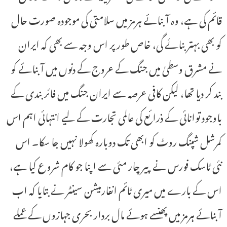
قائم کی ہے، وہ آبنائے ہرمز میں سلامتی کی موجودہ صورت حال
کو بھی بہتر بنائے گی، خاص طور پر اس وجہ سے بھی کہ ایران
نے مشرق وسطیٰ میں جنگ کے عروج کے دنوں میں آبنائے کو
بند کر دیا تھا، لیکن کافی عرصہ سے ایران جنگ میں فائر بندی کے
باوجود توانائی کے ذرائع کی عالمی تجارت کے لیے انتہائی اہم اس
کمرشل شپنگ روٹ کو ابھی تک دوبارہ کھولا نہیں جا سکا۔ اس
نئی ٹاسک فورس نے پیر چار مئی سے اپنا جو کام شروع کیا ہے،
اس کے بارے میں میری ٹائم انفارمیشن سینٹر نے بتایا کہ اب
آبنائے ہرمز میں پھنسے ہوئے مال بردار بحری جہازوں کے عملے