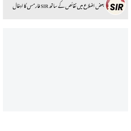
بعض اضلاع میں نقائص کے ساتھ SIR فارمس کا ادخال