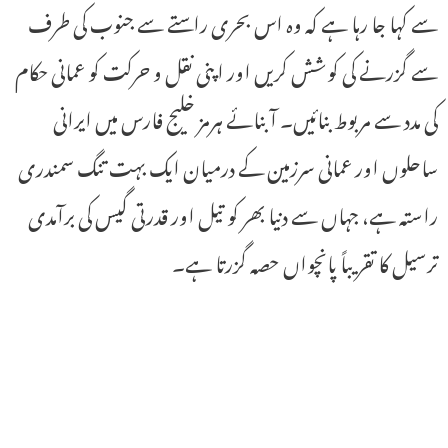
سے کہا جا رہا ہے کہ وہ اس بحری راستے سے جنوب کی طرف
سے گزرنے کی کوشش کریں اور اپنی نقل و حرکت کو عمانی حکام
کی مدد سے مربوط بنائیں۔ آبنائے ہرمز خلیج فارس میں ایرانی
ساحلوں اور عمانی سرزمین کے درمیان ایک بہت تنگ سمندری
راستہ ہے، جہاں سے دنیا بھر کو تیل اور قدرتی گیس کی برآمدی
ترسیل کا تقریباً پانچواں حصہ گزرتا ہے۔