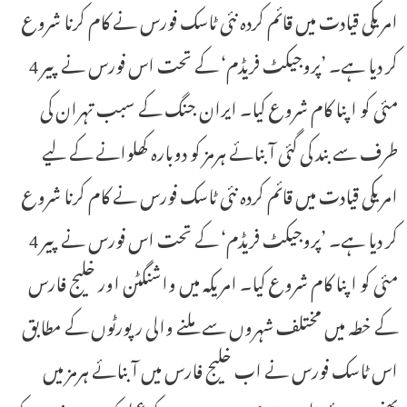
امریکی قیادت میں قائم کردہ نئی ٹاسک فورس نے کام کرنا شروع
کر دیا ہے۔ ’پروجیکٹ فریڈم‘ کے تحت اس فورس نے پیر 4
مئی کو اپنا کام شروع کیا۔ ایران جنگ کے سبب تہران کی
طرف سے بند کی گئی آبنائے ہرمز کو دوبارہ کھلوانے کے لیے
امریکی قیادت میں قائم کردہ نئی ٹاسک فورس نے کام کرنا شروع
کر دیا ہے۔ ’پروجیکٹ فریڈم‘ کے تحت اس فورس نے پیر 4
مئی کو اپنا کام شروع کیا۔ امریکہ میں واشنگٹن اور خلیج فارس
کے خطہ میں مختلف شہروں سے ملنے والی رپورٹوں کے مطابق
اس ٹاسک فورس نے اب خلیج فارس میں آبنائے ہرمز میں