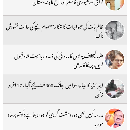
فراق گورکھپوری کا شعر اور آج کا ہندوستان
ظالم بات کی حیوانیات کا شکا رمعصوم بچے کی حالت تشویش
ناک
طلبہ کیخلاف پولیس کارروائی کی ذمہ داریامیت شاہ قبول
کریں:پرینکا گاندھی
ایئر انڈیا کا طیارہ ہوا میں اچانک 300 فٹ نیچے آگیا ، 17 افراد
زخمی
مدرسہ کہیں بھی ہو، دہشت گردی کو ہوا دیتا ہے:کیشو پرساد
موریہ