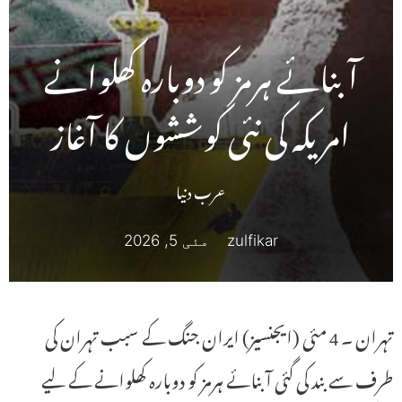
آبنائے ہرمز کو دوبارہ کھلوانے
امریکہ کی نئی کوششوں کا آغاز
عرب دنیا
zulfikar
مئی 5, 2026
تہران ۔ 4 مئی (ایجنسیز) ایران جنگ کے سبب تہران کی
طرف سے بند کی گئی آبنائے ہرمز کو دوبارہ کھلوانے کے لیے