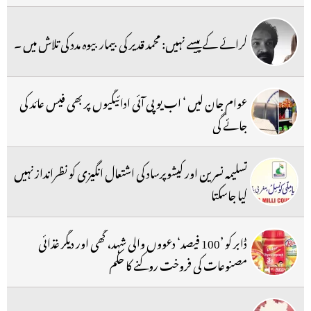
کرائے کے پیسے نہیں: محمد قدیر کی بیمار بیوہ مدد کی تلاش میں ۔
عوام جان لیں ‘ اب یو پی آئی ادائیگیوں پر بھی فیس عائد کی
جائے گی
تسلیمہ نسرین اور کیشوپرساد کی اشتعال انگیزی کو نظرانداز نہیں
کیا جاسکتا
ڈابر کو ’100 فیصد‘ دعووں والی شہد، گھی اور دیگر غذائی
مصنوعات کی فروخت روکنے کا حکم